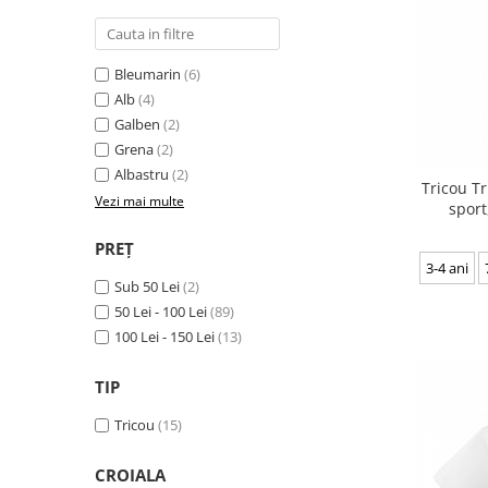
Bleumarin
(6)
Alb
(4)
Galben
(2)
Grena
(2)
Albastru
(2)
Tricou Tr
Vezi mai multe
sport
PREȚ
3-4 ani
Sub 50 Lei
(2)
50 Lei - 100 Lei
(89)
100 Lei - 150 Lei
(13)
TIP
Tricou
(15)
CROIALA