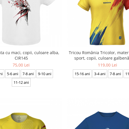
ta cu maci, copii, culoare alba,
Tricou România Tricolor, mater
CIR145
sport, copii, culoare galben
75,00 Lei
119,00 Lei
ni
5-6 ani
7-8 ani
9-10 ani
15-16 ani
3-4 ani
7-8 ani
11
11-12 ani