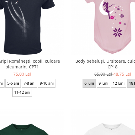
Aripi Românești, copii, culoare
Body bebeluși, Ursitoare, cul
bleumarin, CP71
CP18
75,00 Lei
65,00 Lei
48,75 Lei
ni
5-6 ani
7-8 ani
9-10 ani
6 luni
9 luni
12 luni
18 
11-12 ani