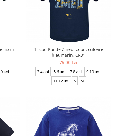
de marin,
Tricou Pui de Zmeu, copii, culoare
bleumarin, CP31
75,00 Lei
10 ani
3-4 ani
5-6 ani
7-8 ani
9-10 ani
11-12 ani
S
M