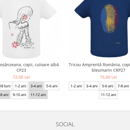
osânzeana, copii, culoare albă
Tricou Amprentă România, copii
CP23
bleumarin CRP27
72,00 Lei
75,00 Lei
18 luni
1-2 ani
3-4 ani
5-6 ani
1-2 ani
3-4 ani
5-6 ani
7-8 ani
-8 ani
9-10 ani
11-12 ani
11-12 ani
SOCIAL