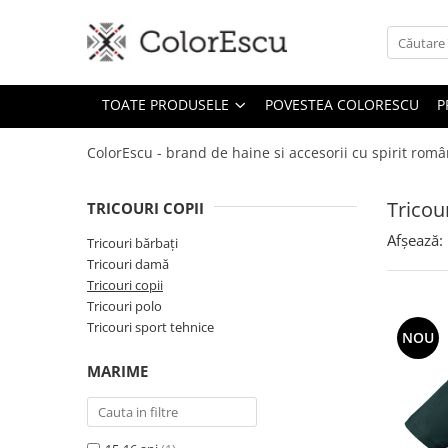
Toate produsele
TOATE PRODUSELE
POVESTEA COLORESCU
P
Tricouri
Tricouri bărbați
ColorEscu - brand de haine si accesorii cu spirit rom
Tricouri damă
Tricouri copii
Tricour
TRICOURI COPII
Tricouri polo
Afșează:
Tricouri sport tehnice
Tricouri bărbați
Tricouri damă
Bluze si hanorace
Tricouri copii
Bluze si hanorace bărbați
Tricouri polo
Bluze si hanorace damă
Tricouri sport tehnice
NOU
Bluze de trening | Bluze tehnice
MARIME
sport
Pantaloni
Șepci și căciuli