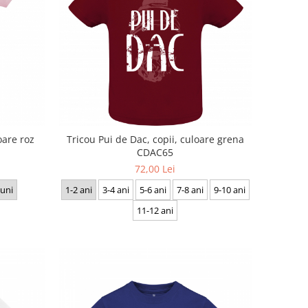
oare roz
Tricou Pui de Dac, copii, culoare grena
CDAC65
72,00 Lei
luni
1-2 ani
3-4 ani
5-6 ani
7-8 ani
9-10 ani
11-12 ani