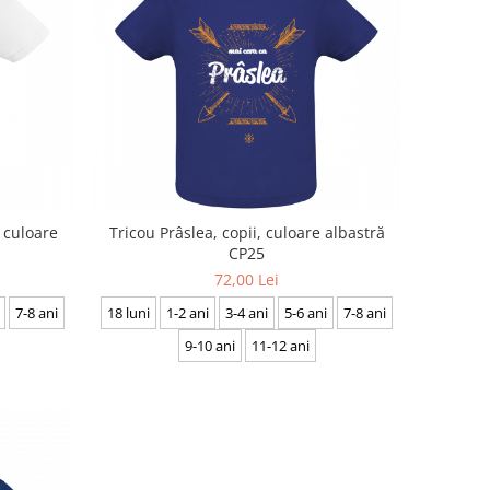
, culoare
Tricou Prâslea, copii, culoare albastră
CP25
72,00 Lei
7-8 ani
18 luni
1-2 ani
3-4 ani
5-6 ani
7-8 ani
9-10 ani
11-12 ani