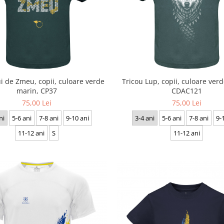
i de Zmeu, copii, culoare verde
Tricou Lup, copii, culoare ver
marin, CP37
CDAC121
75,00 Lei
75,00 Lei
ni
5-6 ani
7-8 ani
9-10 ani
3-4 ani
5-6 ani
7-8 ani
9-
11-12 ani
S
11-12 ani