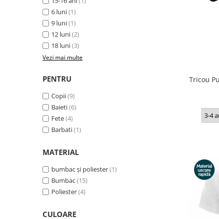
15-16 ani
(1)
Accesorii
6 luni
(1)
Colecții
9 luni
(1)
12 luni
(2)
România
18 luni
(3)
Haine dacice
Vezi mai multe
Simboluri tradiționale
reinterpretate
PENTRU
Tricou Pu
Tricouri cu mesaje de bine
Copii
(9)
Tricouri de poveste
Baieti
(6)
Carduri Cadou
3-4 a
Fete
(4)
Colecții speciale
Barbati
(1)
Tricouri Andra
MATERIAL
Colecția Cucuteni Neamț
bumbac și poliester
(1)
Bumbac
(15)
Poliester
(4)
CULOARE