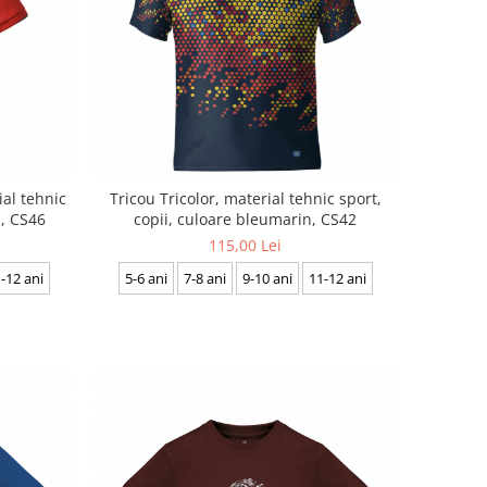
ial tehnic
Tricou Tricolor, material tehnic sport,
ă, CS46
copii, culoare bleumarin, CS42
115,00 Lei
-12 ani
5-6 ani
7-8 ani
9-10 ani
11-12 ani