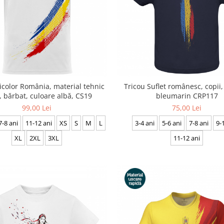
icolor România, material tehnic
Tricou Suflet românesc, copii,
, bărbat, culoare albă, CS19
bleumarin CRP117
99,00 Lei
75,00 Lei
7-8 ani
11-12 ani
XS
S
M
L
3-4 ani
5-6 ani
7-8 ani
9-
XL
2XL
3XL
11-12 ani