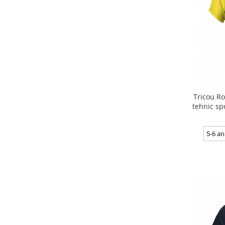
Tricou Ro
tehnic sp
5-6 an