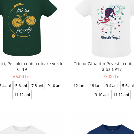
ici, Pe colo, copii, culoare verde
Tricou Zâna din Povești, copii
CT19
albă CP17
65,00 Lei
75,00 Lei
3-4 ani
5-6 ani
7-8 ani
9-10 ani
12 luni
18 luni
3-4 ani
5-6 ani
11-12 ani
9-10 ani
11-12 ani