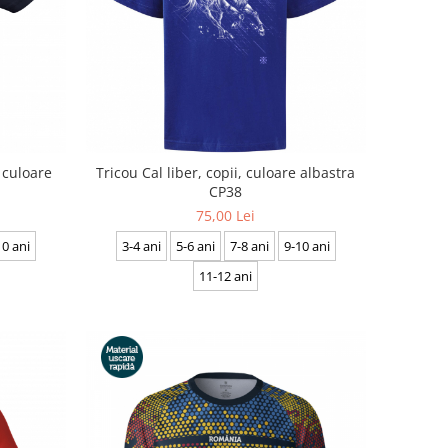
 culoare
Tricou Cal liber, copii, culoare albastra
CP38
75,00 Lei
10 ani
3-4 ani
5-6 ani
7-8 ani
9-10 ani
11-12 ani