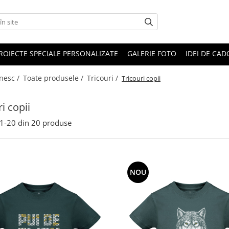
ROIECTE SPECIALE PERSONALIZATE
GALERIE FOTO
IDEI DE CA
ânesc /
Toate produsele /
Tricouri /
Tricouri copii
i copii
1-
20
din
20
produse
NOU