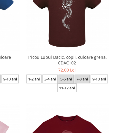
uloare
Tricou Lupul Dacic, copii, culoare grena,
CDAC102
72,00 Lei
9-10 ani
1-2 ani
3-4 ani
5-6 ani
7-8 ani
9-10 ani
11-12 ani