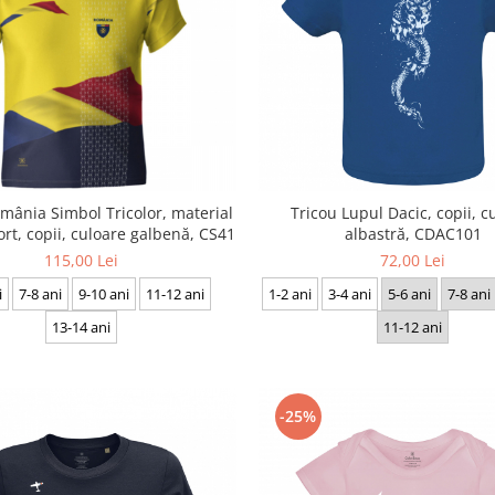
mânia Simbol Tricolor, material
Tricou Lupul Dacic, copii, c
ort, copii, culoare galbenă, CS41
albastră, CDAC101
115,00 Lei
72,00 Lei
i
7-8 ani
9-10 ani
11-12 ani
1-2 ani
3-4 ani
5-6 ani
7-8 ani
13-14 ani
11-12 ani
-25%