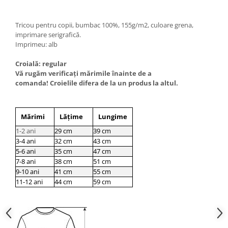
Tricou pentru copii, bumbac 100%, 155g/m2, culoare grena,
imprimare serigrafică.
Imprimeu: alb
Croială: regular
Vă rugăm verificaţi mărimile înainte de a
comanda! Croielile difera de la un produs la altul.
Mărimi
Lățime
Lungime
1-2 ani
29 cm
39 cm
3-4 ani
32 cm
43 cm
5-6 ani
35 cm
47 cm
7-8 ani
38 cm
51 cm
9-10 ani
41 cm
55 cm
11-12 ani
44 cm
59 cm