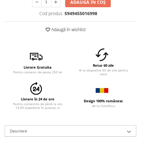
ADAUGĂ ÎN COȘ
Cod produs:
5949455016998
Adaugă în wishlist
Retur 60 zile
Livrare Gratuita
Ai la dispoziție 60 de zile pentru
Pentru comenzi de peste 250 lei
retur
Livrare în 24 de ore
Design 100% românesc
Pentru comenzile de până la ora
de la ColorEscu
14.00 expediere în aceeași zi
Descriere