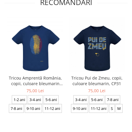
RECOMANDĂRI
Tricou Pui de Zmeu, copii,
Tricou Amprentă România,
culoare bleumarin, CP31
copii, culoare bleumarin
CRP27
75,00 Lei
75,00 Lei
3-4 ani
5-6 ani
7-8 ani
1-2 ani
3-4 ani
5-6 ani
9-10 ani
11-12 ani
S
M
7-8 ani
9-10 ani
11-12 ani