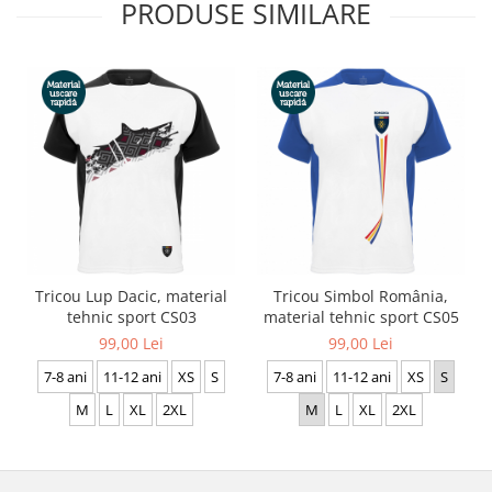
PRODUSE SIMILARE
Tricou Lup Dacic, material
Tricou Simbol România,
tehnic sport CS03
material tehnic sport CS05
99,00 Lei
99,00 Lei
7-8 ani
11-12 ani
XS
S
7-8 ani
11-12 ani
XS
S
M
L
XL
2XL
M
L
XL
2XL