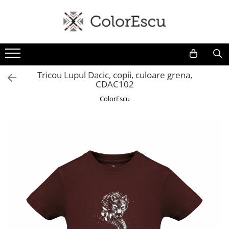
Toate produsele
Tricouri
Tricouri bărbați
Tricou Lupul Dacic, copii, culoare grena,
CDAC102
Tricouri damă
Tricouri copii
ColorEscu
Tricouri polo
Tricouri sport tehnice
Bluze si hanorace
Bluze si hanorace bărbați
Bluze si hanorace damă
Bluze de trening | Bluze tehnice
sport
Pantaloni
Șepci și căciuli