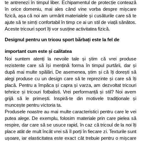
te antrenezi în timpul liber. Echipamentul de protecție contează 
în orice domeniu, mai ales când vine vorba despre mișcare 
fizică, așa că noi am urmărit materialele și cusăturile care să te 
ajute să te simți confortabil în timp ce ai un stil de viață sănătos. 
Aceste tricouri sport îți vor susține activitatea fizică.
Designul pentru un tricou sport bărbați este la fel de 
important cum este și calitatea
Noi suntem atenți la nevoile tale și știm că vrei produse 
rezistente care să își mențină forma în timpul purtării, dar și 
după mai multe spălări. De asemenea, știm și că îți dorești să 
alegi produse cu un design care să te reprezinte și care să îți 
placă. Pentru a împăca și capra și varza, am dezvoltat tricouri 
tehnice și tricouri fotbalisti. Vrei performanță și stil? Noi avem 
grijă să le primești. Inspiră-te din motivele tradiționale și 
muncește pentru victoria ta. 
Produsele noastre au mai multe caracteristici pentru care le vei 
putea alege. De exemplu, folosim materiale prin care pielea să 
respire, dar care să se usuce rapid, în caz că tricoul de la noi îți 
place atât de mult încât vrei să îl porți în fiecare zi. Texturile sunt 
ușoare, iar elasticitatea este exact cât trebuie pentru o mișcare 