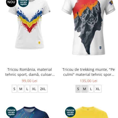
NOU
Tricou România, material
Tricou de trekking munte, "Pe
tehnic sport, damă, culoare
culmi" material tehnic sport,
albă CS73
damă, culoare albă CS74
99,00 Lei
135,00 Lei
S
M
L
XL
2XL
S
M
L
XL