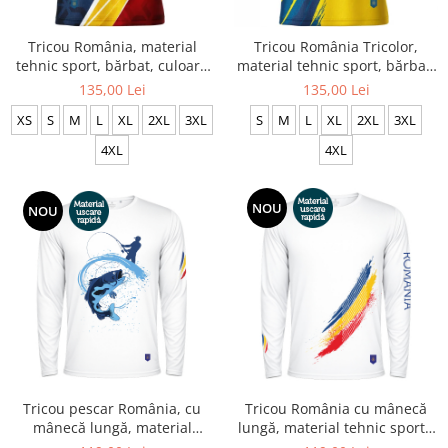
Accesorii
Colecții
Tricou România, material
Tricou România Tricolor,
tehnic sport, bărbat, culoare
material tehnic sport, bărbat,
România
albă, CS71
culoare galbenă, CS45
135,00 Lei
135,00 Lei
Haine dacice
XS
S
M
L
XL
2XL
3XL
S
M
L
XL
2XL
3XL
Simboluri tradiționale
reinterpretate
4XL
4XL
Tricouri cu mesaje de bine
Tricouri de poveste
NOU
NOU
Carduri Cadou
Colecții speciale
Tricouri Andra
Colecția Cucuteni Neamț
Tricou pescar România, cu
Tricou România cu mânecă
mânecă lungă, material
lungă, material tehnic sport -
tehnic sport - CS62
CS63