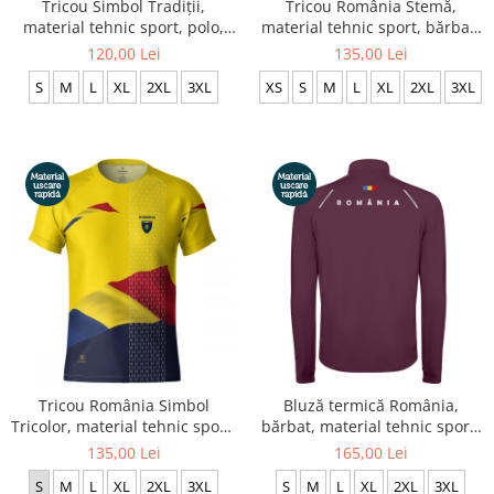
Tricou Simbol Tradiții,
Tricou România Stemă,
material tehnic sport, polo,
material tehnic sport, bărbat,
bărbat, culoare albă, CS37
culoare neagră, CS38
120,00 Lei
135,00 Lei
S
M
L
XL
2XL
3XL
XS
S
M
L
XL
2XL
3XL
Tricou România Simbol
Bluză termică România,
Tricolor, material tehnic sport,
bărbat, material tehnic sport,
bărbat, culoare galbenă, CS40
culoare vișiniu prună, CS59
135,00 Lei
165,00 Lei
S
M
L
XL
2XL
3XL
S
M
L
XL
2XL
3XL