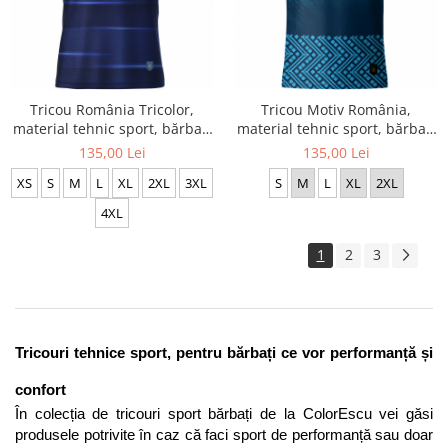
Tricou România Tricolor,
Tricou Motiv România,
material tehnic sport, bărbat,
material tehnic sport, bărbat,
culoare albastră, CS47
culoare turcoaz, CS51
135,00 Lei
135,00 Lei
XS
S
M
L
XL
2XL
3XL
S
M
L
XL
2XL
4XL
1
2
3
Tricouri tehnice sport, pentru bărbați ce vor performanță și 
confort
În colecția de tricouri sport bărbați de la ColorEscu vei găsi 
produsele potrivite în caz că faci sport de performanță sau doar 