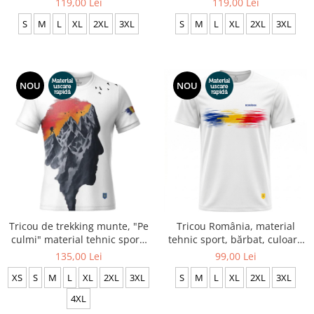
119,00 Lei
119,00 Lei
S
M
L
XL
2XL
3XL
S
M
L
XL
2XL
3XL
NOU
NOU
Tricou de trekking munte, "Pe
Tricou România, material
culmi" material tehnic sport,
tehnic sport, bărbat, culoare
culoare albă CS65
albă CS69
135,00 Lei
99,00 Lei
XS
S
M
L
XL
2XL
3XL
S
M
L
XL
2XL
3XL
4XL