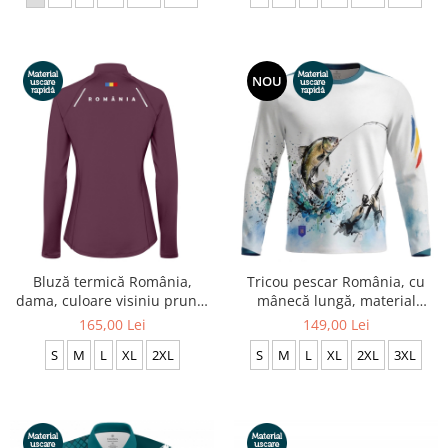
NOU
Bluză termică România,
Tricou pescar România, cu
dama, culoare visiniu pruna,
mânecă lungă, material
material tehnic sport CS60
tehnic sport, full print CS67
165,00 Lei
149,00 Lei
S
M
L
XL
2XL
S
M
L
XL
2XL
3XL