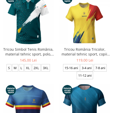
Tricou Simbol Tenis România,
Tricou România Tricolor,
material tehnic sport, polo,
material tehnic sport, copii,
bărbat, culoare turcoaz, CS39
culoare galbenă, CS46
145,00 Lei
119,00 Lei
S
M
L
XL
2XL
3XL
15-16 ani
3-4 ani
7-8 ani
11-12 ani