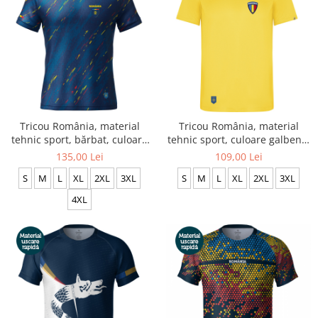
Tricou România, material
Tricou România, material
tehnic sport, bărbat, culoare
tehnic sport, culoare galbenă,
bleumarin CS58
CS61
135,00 Lei
109,00 Lei
S
M
L
XL
2XL
3XL
S
M
L
XL
2XL
3XL
4XL