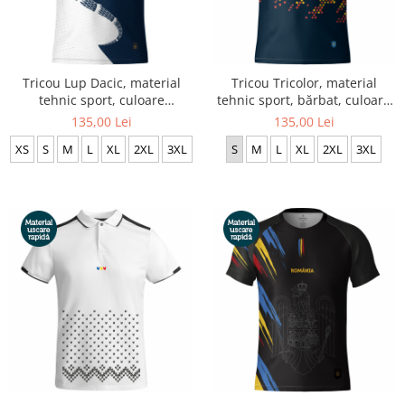
Tricou Lup Dacic, material
Tricou Tricolor, material
tehnic sport, culoare
tehnic sport, bărbat, culoare
bleumarin, CS16
bleumarin, CS34
135,00 Lei
135,00 Lei
XS
S
M
L
XL
2XL
3XL
S
M
L
XL
2XL
3XL