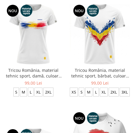
NOU
NOU
Tricou România, material
Tricou România, material
tehnic sport, damă, culoare
tehnic sport, bărbat, culoare
albă CS70
albă CS72
99,00 Lei
99,00 Lei
S
M
L
XL
2XL
XS
S
M
L
XL
2XL
3XL
NOU