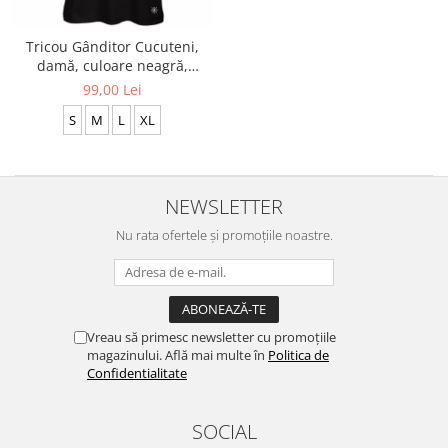
Accesorii
Colecții
Tricou Gânditor Cucuteni,
damă, culoare neagră,
România
CDAC85
99,00 Lei
Haine dacice
S
M
L
XL
Simboluri tradiționale
reinterpretate
Tricouri cu mesaje de bine
Tricouri de poveste
NEWSLETTER
Carduri Cadou
Nu rata ofertele și promoțiile noastre.
Colecții speciale
Tricouri Andra
Colecția Cucuteni Neamț
Vreau să primesc newsletter cu promoțiile
magazinului. Află mai multe în
Politica de
Confidentialitate
SOCIAL