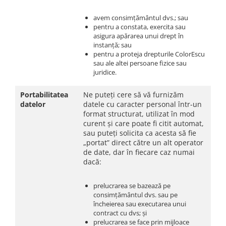
avem consimțământul dvs.; sau
pentru a constata, exercita sau
asigura apărarea unui drept în
instanță; sau
pentru a proteja drepturile ColorEscu
sau ale altei persoane fizice sau
juridice.
Portabilitatea
Ne puteți cere să vă furnizăm
datelor
datele cu caracter personal într-un
format structurat, utilizat în mod
curent și care poate fi citit automat,
sau puteți solicita ca acesta să fie
„portat” direct către un alt operator
de date, dar în fiecare caz numai
dacă:
prelucrarea se bazează pe
consimțământul dvs. sau pe
încheierea sau executarea unui
contract cu dvs; și
prelucrarea se face prin mijloace