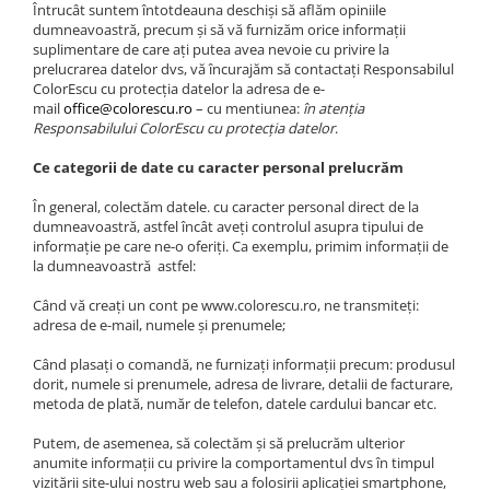
Întrucât suntem întotdeauna deschiși să aflăm opiniile
dumneavoastră, precum și să vă furnizăm orice informații
suplimentare de care ați putea avea nevoie cu privire la
prelucrarea datelor dvs, vă încurajăm să contactați Responsabilul
ColorEscu cu protecția datelor la adresa de e-
mail
office@colorescu.ro
– cu mentiunea:
în atenția
Responsabilului
ColorEscu
cu protecția datelor
.
Ce categorii de date cu caracter personal prelucrăm
În general, colectăm datele. cu caracter personal direct de la
dumneavoastră, astfel încât aveți controlul asupra tipului de
informație pe care ne-o oferiți. Ca exemplu, primim informații de
la dumneavoastră astfel:
Când vă creați un cont pe www.colorescu.ro, ne transmiteți:
adresa de e-mail, numele și prenumele;
Când plasați o comandă, ne furnizați informații precum: produsul
dorit, numele si prenumele, adresa de livrare, detalii de facturare,
metoda de plată, număr de telefon, datele cardului bancar etc.
Putem, de asemenea, să colectăm și să prelucrăm ulterior
anumite informații cu privire la comportamentul dvs în timpul
vizitării site-ului nostru web sau a folosirii aplicației smartphone,