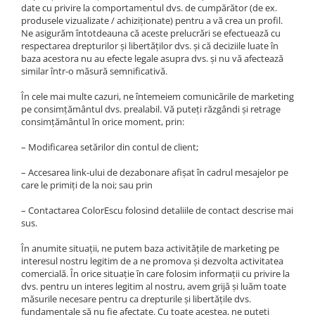
date cu privire la comportamentul dvs. de cumpărător (de ex.
produsele vizualizate / achiziționate) pentru a vă crea un profil.
Ne asigurăm întotdeauna că aceste prelucrări se efectuează cu
respectarea drepturilor și libertăților dvs. și că deciziile luate în
baza acestora nu au efecte legale asupra dvs. și nu vă afectează
similar într-o măsură semnificativă.
În cele mai multe cazuri, ne întemeiem comunicările de marketing
pe consimțământul dvs. prealabil. Vă puteți răzgândi și retrage
consimțământul în orice moment, prin:
– Modificarea setărilor din contul de client;
– Accesarea link-ului de dezabonare afișat în cadrul mesajelor pe
care le primiți de la noi; sau prin
– Contactarea ColorEscu folosind detaliile de contact descrise mai
sus.
În anumite situații, ne putem baza activitățile de marketing pe
interesul nostru legitim de a ne promova și dezvolta activitatea
comercială. În orice situație în care folosim informații cu privire la
dvs. pentru un interes legitim al nostru, avem grijă și luăm toate
măsurile necesare pentru ca drepturile și libertățile dvs.
fundamentale să nu fie afectate. Cu toate acestea, ne puteți