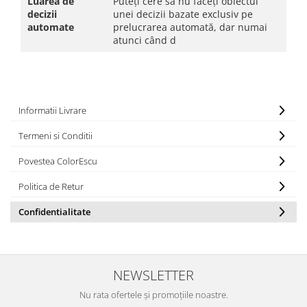
Luarea de
Puteți cere să nu faceți obiectul
decizii
unei decizii bazate exclusiv pe
automate
prelucrarea automată, dar numai
atunci când d
Informatii Livrare
Termeni si Conditii
Povestea ColorEscu
Politica de Retur
Confidentialitate
NEWSLETTER
Nu rata ofertele și promoțiile noastre.