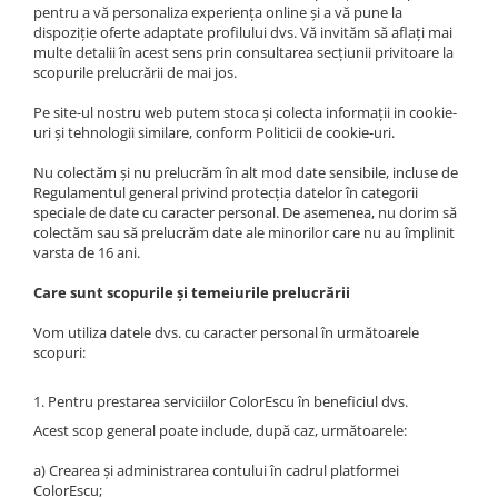
pentru a vă personaliza experiența online și a vă pune la
dispoziție oferte adaptate profilului dvs. Vă invităm să aflați mai
multe detalii în acest sens prin consultarea secțiunii privitoare la
scopurile prelucrării de mai jos.
Pe site-ul nostru web putem stoca și colecta informații in cookie-
uri și tehnologii similare, conform Politicii de cookie-uri.
Nu colectăm și nu prelucrăm în alt mod date sensibile, incluse de
Regulamentul general privind protecția datelor în categorii
speciale de date cu caracter personal. De asemenea, nu dorim să
colectăm sau să prelucrăm date ale minorilor care nu au împlinit
varsta de 16 ani.
Care sunt scopurile și temeiurile prelucrării
Vom utiliza datele dvs. cu caracter personal în următoarele
scopuri:
1. Pentru prestarea serviciilor ColorEscu în beneficiul dvs.
Acest scop general poate include, după caz, următoarele:
a) Crearea și administrarea contului în cadrul platformei
ColorEscu;