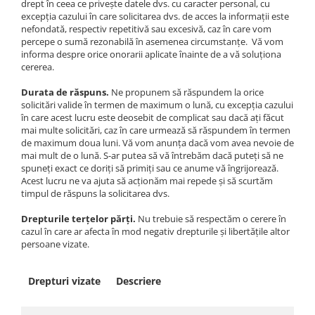
drept în ceea ce privește datele dvs. cu caracter personal, cu
excepția cazului în care solicitarea dvs. de acces la informații este
nefondată, respectiv repetitivă sau excesivă, caz în care vom
percepe o sumă rezonabilă în asemenea circumstanțe. Vă vom
informa despre orice onorarii aplicate înainte de a vă soluționa
cererea.
Durata de răspuns.
Ne propunem să răspundem la orice
solicitări valide în termen de maximum o lună, cu excepția cazului
în care acest lucru este deosebit de complicat sau dacă ați făcut
mai multe solicitări, caz în care urmează să răspundem în termen
de maximum doua luni. Vă vom anunța dacă vom avea nevoie de
mai mult de o lună. S-ar putea să vă întrebăm dacă puteți să ne
spuneți exact ce doriți să primiți sau ce anume vă îngrijorează.
Acest lucru ne va ajuta să acționăm mai repede și să scurtăm
timpul de răspuns la solicitarea dvs.
Drepturile terțelor părți.
Nu trebuie să respectăm o cerere în
cazul în care ar afecta în mod negativ drepturile și libertățile altor
persoane vizate.
Drepturi vizate
Descriere