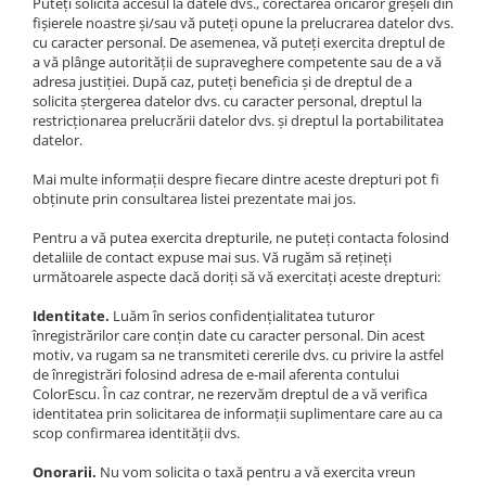
Puteți solicita accesul la datele dvs., corectarea oricăror greșeli din
fișierele noastre și/sau vă puteți opune la prelucrarea datelor dvs.
cu caracter personal. De asemenea, vă puteți exercita dreptul de
a vă plânge autorității de supraveghere competente sau de a vă
adresa justiției. După caz, puteți beneficia și de dreptul de a
solicita ștergerea datelor dvs. cu caracter personal, dreptul la
restricționarea prelucrării datelor dvs. și dreptul la portabilitatea
datelor.
Mai multe informații despre fiecare dintre aceste drepturi pot fi
obținute prin consultarea listei prezentate mai jos.
Pentru a vă putea exercita drepturile, ne puteți contacta folosind
detaliile de contact expuse mai sus. Vă rugăm să rețineți
următoarele aspecte dacă doriți să vă exercitați aceste drepturi:
Identitate.
Luăm în serios confidențialitatea tuturor
înregistrărilor care conțin date cu caracter personal. Din acest
motiv, va rugam sa ne transmiteti cererile dvs. cu privire la astfel
de înregistrări folosind adresa de e-mail aferenta contului
ColorEscu. În caz contrar, ne rezervăm dreptul de a vă verifica
identitatea prin solicitarea de informații suplimentare care au ca
scop confirmarea identității dvs.
Onorarii.
Nu vom solicita o taxă pentru a vă exercita vreun