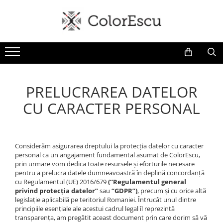
Toate produsele
Tricouri
Tricouri bărbați
Tricouri damă
PRELUCRAREA DATELOR
Tricouri copii
CU CARACTER PERSONAL
Tricouri polo
Tricouri sport tehnice
Bluze si hanorace
Considerăm asigurarea dreptului la protecția datelor cu caracter
Bluze si hanorace bărbați
personal ca un angajament fundamental asumat de ColorEscu,
Bluze si hanorace damă
prin urmare vom dedica toate resursele și eforturile necesare
pentru a prelucra datele dumneavoastră în deplină concordanță
Bluze de trening | Bluze tehnice
cu Regulamentul (UE) 2016/679
(“Regulamentul general
sport
privind protecția datelor”
sau
“GDPR”)
, precum și cu orice altă
Pantaloni
legislație aplicabilă pe teritoriul Romaniei. Întrucât unul dintre
principiile esențiale ale acestui cadrul legal îl reprezintă
Șepci și căciuli
transparența, am pregătit aceast document prin care dorim să vă