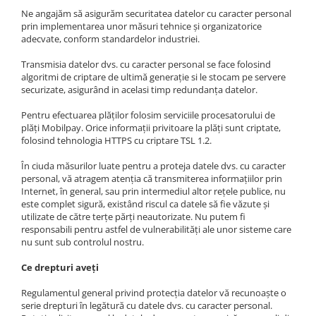
Ne angajăm să asigurăm securitatea datelor cu caracter personal
prin implementarea unor măsuri tehnice și organizatorice
adecvate, conform standardelor industriei.
Transmisia datelor dvs. cu caracter personal se face folosind
algoritmi de criptare de ultimă generație si le stocam pe servere
securizate, asigurând in acelasi timp redundanța datelor.
Pentru efectuarea plăţilor folosim serviciile procesatorului de
plăţi Mobilpay. Orice informaţii privitoare la plăţi sunt criptate,
folosind tehnologia HTTPS cu criptare TSL 1.2.
În ciuda măsurilor luate pentru a proteja datele dvs. cu caracter
personal, vă atragem atenţia că transmiterea informaţiilor prin
Internet, în general, sau prin intermediul altor reţele publice, nu
este complet sigură, existând riscul ca datele să fie văzute şi
utilizate de către terţe părţi neautorizate. Nu putem fi
responsabili pentru astfel de vulnerabilități ale unor sisteme care
nu sunt sub controlul nostru.
Ce drepturi aveți
Regulamentul general privind protecția datelor vă recunoaște o
serie drepturi în legătură cu datele dvs. cu caracter personal.