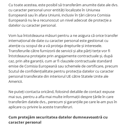
Cu toate acestea, este posibil să transferăm anumite date ale dvs.
cu caracter personal unor entități localizate în Uniunea
Europeană sau în afara Uniunii, inclusiv în țări cărora Comisia
Europeană nu le-a recunoscut un nivel adecvat de protecție a
datelor cu caracter personal.
Vom lua întotdeauna măsuri pentru a ne asigura că orice transfer
internațional de date cu caracter personal este gestionat cu
atenție cu scopul de a vă proteja drepturile și interesele.
Transferurile către furnizorii de servicii și alte părți terțe vor fi
întotdeauna protejate prin angajamente contractuale și, după
caz, prin alte garanții, cum ar fi clauzele contractuale standard
emise de Comisia Europeană sau schemele de certificare, precum
Scutul de confidențialitate pentru protecția datelor cu caracter
personal transferate din interiorul UE către Statele Unite ale
Americii.
Ne puteți contacta oricând, folosind detaliile de contact expuse
mai sus, pentru a afla mai multe informații despre țările în care
transferăm datele dvs., perecum și garanțiile pe care le-am pus în
aplicare cu privire la aceste transferuri.
Cum protejăm securitatea datelor dumneavoastră cu
caracter personal