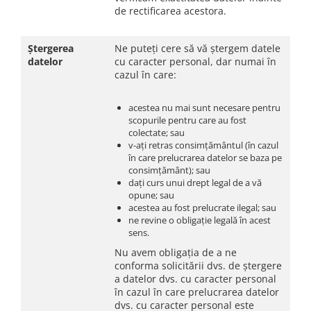
de rectificarea acestora.
Ștergerea
Ne puteți cere să vă ștergem datele
datelor
cu caracter personal, dar numai în
cazul în care:
acestea nu mai sunt necesare pentru
scopurile pentru care au fost
colectate; sau
v-ați retras consimțământul (în cazul
în care prelucrarea datelor se baza pe
consimțământ); sau
dați curs unui drept legal de a vă
opune; sau
acestea au fost prelucrate ilegal; sau
ne revine o obligație legală în acest
sens.
Nu avem obligația de a ne
conforma solicitării dvs. de ștergere
a datelor dvs. cu caracter personal
în cazul în care prelucrarea datelor
dvs. cu caracter personal este