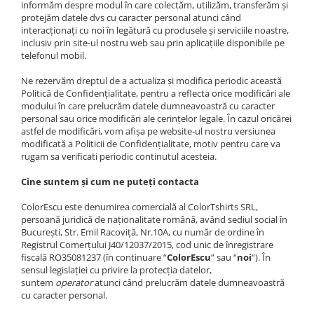
informăm despre modul în care colectăm, utilizăm, transferăm și
Accesorii
protejăm datele dvs cu caracter personal atunci când
Colecții
interacționați cu noi în legătură cu produsele și serviciile noastre,
inclusiv prin site-ul nostru web sau prin aplicațiile disponibile pe
România
telefonul mobil.
Haine dacice
Ne rezervăm dreptul de a actualiza și modifica periodic această
Simboluri tradiționale
Politică de Confidențialitate, pentru a reflecta orice modificări ale
reinterpretate
modului în care prelucrăm datele dumneavoastră cu caracter
personal sau orice modificări ale cerințelor legale. În cazul oricărei
Tricouri cu mesaje de bine
astfel de modificări, vom afișa pe website-ul nostru versiunea
Tricouri de poveste
modificată a Politicii de Confidențialitate, motiv pentru care va
Carduri Cadou
rugam sa verificati periodic continutul acesteia.
Colecții speciale
Cine suntem și cum ne puteți contacta
Tricouri Andra
ColorEscu este denumirea comercială al ColorTshirts SRL,
Colecția Cucuteni Neamț
persoană juridică de naționalitate română, având sediul social în
București, Str. Emil Racoviță, Nr.10A, cu număr de ordine în
Registrul Comerțului J40/12037/2015, cod unic de înregistrare
fiscală RO35081237 (în continuare “
ColorEscu
” sau “
noi
“). În
sensul legislației cu privire la protecția datelor,
suntem
operator
atunci când prelucrăm datele dumneavoastră
cu caracter personal.