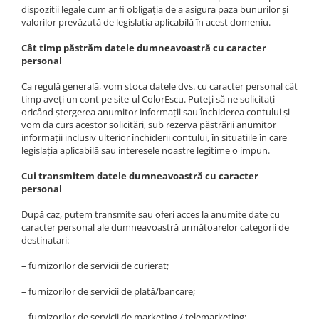
dispoziții legale cum ar fi obligația de a asigura paza bunurilor și
valorilor prevăzută de legislatia aplicabilă în acest domeniu.
Cât timp păstrăm datele dumneavoastră cu caracter
personal
Ca regulă generală, vom stoca datele dvs. cu caracter personal cât
timp aveți un cont pe site-ul ColorEscu. Puteți să ne solicitați
oricând ștergerea anumitor informații sau închiderea contului și
vom da curs acestor solicitări, sub rezerva păstrării anumitor
informații inclusiv ulterior închiderii contului, în situațiile în care
legislația aplicabilă sau interesele noastre legitime o impun.
Cui transmitem datele dumneavoastră cu caracter
personal
După caz, putem transmite sau oferi acces la anumite date cu
caracter personal ale dumneavoastră următoarelor categorii de
destinatari:
– furnizorilor de servicii de curierat;
– furnizorilor de servicii de plată/bancare;
– furnizorilor de servicii de marketing / telemarketing;