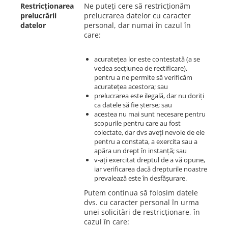
Restricționarea
Ne puteți cere să restricționăm
prelucrării
prelucrarea datelor cu caracter
datelor
personal, dar numai în cazul în
care:
acuratețea lor este contestată (a se
vedea secțiunea de rectificare),
pentru a ne permite să verificăm
acuratețea acestora; sau
prelucrarea este ilegală, dar nu doriți
ca datele să fie șterse; sau
acestea nu mai sunt necesare pentru
scopurile pentru care au fost
colectate, dar dvs aveți nevoie de ele
pentru a constata, a exercita sau a
apăra un drept în instanță; sau
v-ați exercitat dreptul de a vă opune,
iar verificarea dacă drepturile noastre
prevalează este în desfășurare.
Putem continua să folosim datele
dvs. cu caracter personal în urma
unei solicitări de restricționare, în
cazul în care: