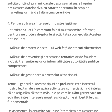
solicita oricând, prin mijloacele descrise mai sus, să oprim
prelucrarea datelor dvs. cu caracter personal în scop de
marketing, urmând să dăm curs cererii dvs.
4. Pentru apărarea intereselor noastre legitime
Pot exista situații în care vom folosi sau transmite informații
pentru a ne proteja drepturile și activitatea comercială. Acestea
pot include:
– Măsuri de protecție a site-ului web față de atacuri cibernetice;
– Măsuri de prevenire și detectare a tentativelor de fraudare,
inclusiv transmiterea unor informații către autoritățile publice
competente;
– Măsuri de gestionare a diverselor altor riscuri.
Temeiul general al acestor tipuri de prelucrări este interesul
nostru legitim de a ne apăra activitatea comercială, fiind înțeles
că ne asigurăm că toate măsurile pe care le luăm garantează un
echilibru între interesele noastre și drepturile și libertățile dvs.
fundamentale.
De asemenea, în anumite cazuri ne întemeiem prelucrarea pe