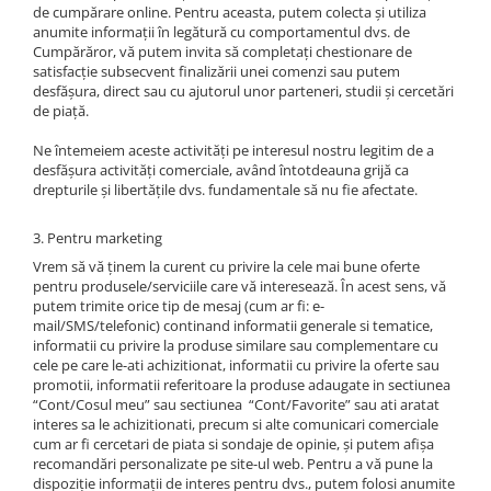
de cumpărare online. Pentru aceasta, putem colecta și utiliza
anumite informații în legătură cu comportamentul dvs. de
Cumpărăror, vă putem invita să completați chestionare de
satisfacție subsecvent finalizării unei comenzi sau putem
desfășura, direct sau cu ajutorul unor parteneri, studii și cercetări
de piață.
Ne întemeiem aceste activități pe interesul nostru legitim de a
desfășura activități comerciale, având întotdeauna grijă ca
drepturile și libertățile dvs. fundamentale să nu fie afectate.
3. Pentru marketing
Vrem să vă ținem la curent cu privire la cele mai bune oferte
pentru produsele/serviciile care vă interesează. În acest sens, vă
putem trimite orice tip de mesaj (cum ar fi: e-
mail/SMS/telefonic) continand informatii generale si tematice,
informatii cu privire la produse similare sau complementare cu
cele pe care le-ati achizitionat, informatii cu privire la oferte sau
promotii, informatii referitoare la produse adaugate in sectiunea
“Cont/Cosul meu” sau sectiunea “Cont/Favorite” sau ati aratat
interes sa le achizitionati, precum si alte comunicari comerciale
cum ar fi cercetari de piata si sondaje de opinie, și putem afișa
recomandări personalizate pe site-ul web. Pentru a vă pune la
dispoziție informații de interes pentru dvs., putem folosi anumite