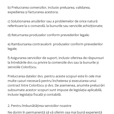
b) Prelucrarea comenzilor, inclusiv preluarea, validarea,
expedierea și facturarea acestora;
c) Solutionarea anulărilor sau a problemelor de orice natură
referitoare la o comandă, la bunurile sau serviciile achiziționate;
d) Returnarea produselor conform prevederilor legale;
e) Rambursarea contravalorii produselor conform prevederilor
legale;
f) Asigurarea serviciilor de suport, inclusiv oferirea de răspunsuri
la întrebările dvs cu privire la comenzile dvs sau la bunurile și
serviciile ColorEscu.
Prelucrarea datelor dvs. pentru aceste scopuri este în cele mai
multe cazuri necesară pentru încheierea și executarea unui
contract între ColorEscu și dvs. De asemenea, anumite prelucrări
subsumate acestor scopuri sunt impuse de legislația aplicabilă,
inclusiv legislația fiscală și contabilă.
2. Pentru îmbunătățirea serviciilor noastre
Ne dorim în permanență să vă oferim cea mai bună experiență