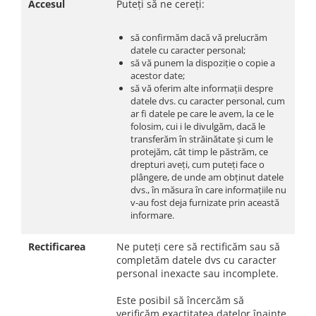
Accesul
Puteți să ne cereți:
să confirmăm dacă vă prelucrăm
datele cu caracter personal;
să vă punem la dispoziție o copie a
acestor date;
să vă oferim alte informații despre
datele dvs. cu caracter personal, cum
ar fi datele pe care le avem, la ce le
folosim, cui i le divulgăm, dacă le
transferăm în străinătate și cum le
protejăm, cât timp le păstrăm, ce
drepturi aveți, cum puteți face o
plângere, de unde am obținut datele
dvs., în măsura în care informațiile nu
v-au fost deja furnizate prin această
informare.
Rectificarea
Ne puteți cere să rectificăm sau să
completăm datele dvs cu caracter
personal inexacte sau incomplete.
Este posibil să încercăm să
verificăm exactitatea datelor înainte