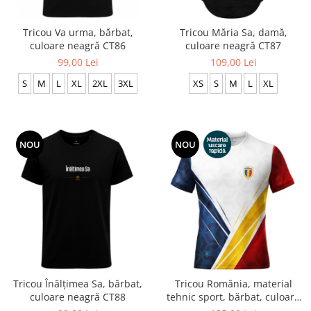
Accesorii
Colecții
Tricou Va urma, bărbat,
Tricou Măria Sa, damă,
culoare neagră CT86
culoare neagră CT87
România
99,00 Lei
109,00 Lei
Haine dacice
S
M
L
XL
2XL
3XL
XS
S
M
L
XL
Simboluri tradiționale
reinterpretate
Tricouri cu mesaje de bine
Tricouri de poveste
NOU
NOU
Carduri Cadou
Colecții speciale
Tricouri Andra
Colecția Cucuteni Neamț
Tricou Înălțimea Sa, bărbat,
Tricou România, material
culoare neagră CT88
tehnic sport, bărbat, culoare
albă, CS71