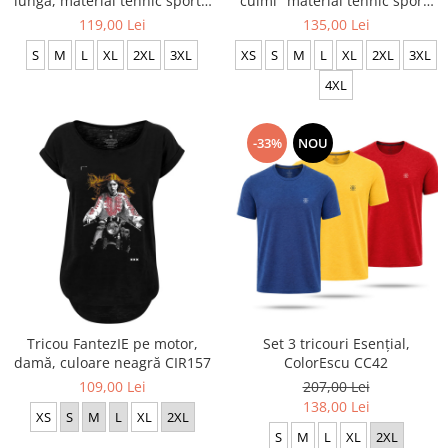
lungă, material tehnic sport -
culmi" material tehnic sport,
CS63
culoare albă CS65
119,00 Lei
135,00 Lei
S
M
L
XL
2XL
3XL
XS
S
M
L
XL
2XL
3XL
4XL
-33%
NOU
Tricou FantezIE pe motor,
Set 3 tricouri Esențial,
damă, culoare neagră CIR157
ColorEscu CC42
109,00 Lei
207,00 Lei
138,00 Lei
XS
S
M
L
XL
2XL
S
M
L
XL
2XL