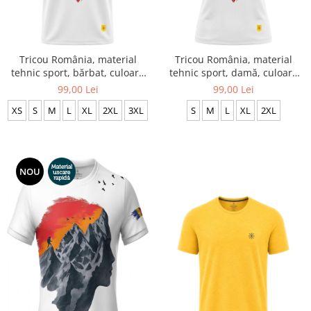
Tricou România, material
Tricou România, material
tehnic sport, bărbat, culoare
tehnic sport, damă, culoare
albă CS72
albă CS73
99,00 Lei
99,00 Lei
XS
S
M
L
XL
2XL
3XL
S
M
L
XL
2XL
NOU