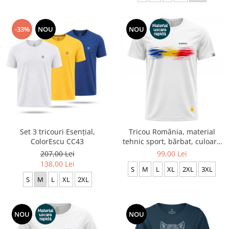
-33%
NOU
NOU
Set 3 tricouri Esențial,
Tricou România, material
ColorEscu CC43
tehnic sport, bărbat, culoare
albă CS69
207,00 Lei
99,00 Lei
138,00 Lei
S
M
L
XL
2XL
3XL
S
M
L
XL
2XL
NOU
NOU