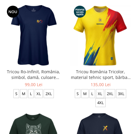
NOU
Tricou Ro-Infinit, România,
Tricou România Tricolor,
simbol, damă, culoare
material tehnic sport, bărbat,
bleumarin CIR158
culoare galbenă, CS45
99,00 Lei
135,00 Lei
S
M
L
XL
2XL
S
M
L
XL
2XL
3XL
4XL