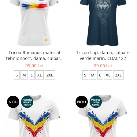
Tricou România, material
Tricou Lup, damă, culoare
tehnic sport, damă, culoare
verde marin, CDAC122
albă CS70
99,00 Lei
99,00 Lei
S
M
L
XL
2XL
S
M
L
XL
2XL
NOU
NOU