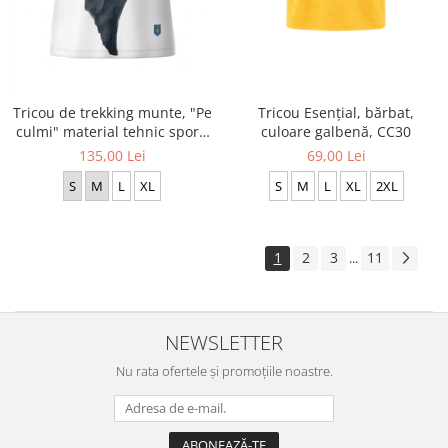
Tricou Esențial, bărbat,
Tricou de trekking munte, "Pe
culoare galbenă, CC30
culmi" material tehnic sport,
damă, culoare albă CS74
69,00 Lei
135,00 Lei
S
M
L
XL
2XL
S
M
L
XL
1
2
3
11
...
NEWSLETTER
Nu rata ofertele și promoțiile noastre.