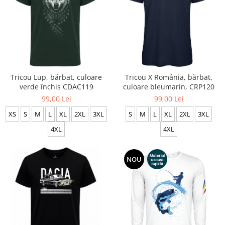
Tricou Lup, bărbat, culoare
Tricou X România, bărbat,
verde închis CDAC119
culoare bleumarin, CRP120
99,00 Lei
99,00 Lei
XS
S
M
L
XL
2XL
3XL
S
M
L
XL
2XL
3XL
4XL
4XL
NOU