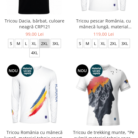
Tricou Dacia, bărbat, culoare
Tricou pescar România, cu
neagră CRP121
mânecă lungă, material
tehnic sport - CS62
99,00 Lei
119,00 Lei
S
M
L
XL
2XL
3XL
S
M
L
XL
2XL
3XL
4XL
NOU
NOU
Tricou România cu mânecă
Tricou de trekking munte, "Pe