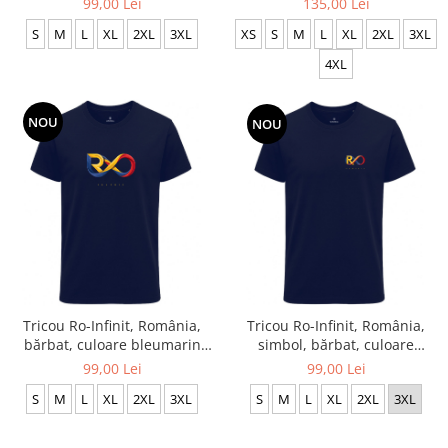
99,00 Lei
135,00 Lei
S
M
L
XL
2XL
3XL
XS
S
M
L
XL
2XL
3XL
4XL
NOU
NOU
Tricou Ro-Infinit, România,
Tricou Ro-Infinit, România,
bărbat, culoare bleumarin
simbol, bărbat, culoare
CRP124
bleumarin CRP126
99,00 Lei
99,00 Lei
S
M
L
XL
2XL
3XL
S
M
L
XL
2XL
3XL