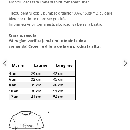
ambiții, joacă fără limite și spirit românesc liber.
Tricou pentru copii, bumbac organic 100%, 150g/m2, culoare
bleumarin, imprimare serigrafică.
Imprimeu Aripi Românești: alb, roșu, galben și albastru.
Croială: regular
Vă rugăm verificaţi mărimile înainte de a
comanda! Croielile difera de la un produs la altul.
Mărimi
Lățime
Lungime
4 ani
29 cm
42 cm
6 ani
32 cm
45 cm
8 ani
35 cm
48 cm
10 ani
38 cm
51 cm
12 ani
41 cm
54 cm