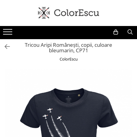
Toate produsele
Tricouri
Tricouri bărbați
Tricou Aripi Românești, copii, culoare
bleumarin, CP71
Tricouri damă
Tricouri copii
ColorEscu
Tricouri polo
Tricouri sport tehnice
Bluze si hanorace
Bluze si hanorace bărbați
Bluze si hanorace damă
Bluze de trening | Bluze tehnice
sport
Pantaloni
Șepci și căciuli