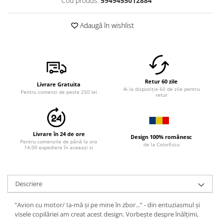
Cod produs:
5949455012884
Adaugă în wishlist
Retur 60 zile
Livrare Gratuita
Ai la dispoziție 60 de zile pentru
Pentru comenzi de peste 250 lei
retur
Livrare în 24 de ore
Design 100% românesc
Pentru comenzile de până la ora
de la ColorEscu
14.00 expediere în aceeași zi
Descriere
”Avion cu motor/ Ia-mă și pe mine în zbor...” - din entuziasmul și
visele copilăriei am creat acest design. Vorbește despre înălțimi,