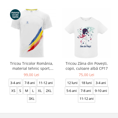
Tricou Tricolor România,
Tricou Zâna din Povești,
material tehnic sport,
copii, culoare albă CP17
bărbat, culoare albă, CS19
99,00 Lei
75,00 Lei
3-4 ani
7-8 ani
11-12 ani
12 luni
18 luni
3-4 ani
XS
S
M
L
XL
2XL
5-6 ani
7-8 ani
9-10 ani
3XL
11-12 ani