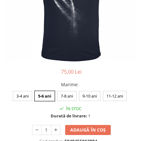
Accesorii
Colecții
România
Haine dacice
Simboluri tradiționale
reinterpretate
Tricouri cu mesaje de bine
Tricouri de poveste
Carduri Cadou
75,00 Lei
Colecții speciale
Marime
:
Tricouri Andra
3-4 ani
5-6 ani
7-8 ani
9-10 ani
11-12 ani
Colecția Cucuteni Neamț
ÎN STOC
Durată de livrare:
1
ADAUGĂ ÎN COȘ