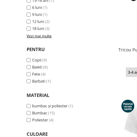
15-16 ani
(1)
Accesorii
6 luni
(1)
Colecții
9 luni
(1)
12 luni
(2)
România
18 luni
(3)
Haine dacice
Vezi mai multe
Simboluri tradiționale
reinterpretate
PENTRU
Tricou Pu
Tricouri cu mesaje de bine
Copii
(9)
Tricouri de poveste
Baieti
(6)
Carduri Cadou
3-4 a
Fete
(4)
Colecții speciale
Barbati
(1)
Tricouri Andra
MATERIAL
Colecția Cucuteni Neamț
bumbac și poliester
(1)
Bumbac
(15)
Poliester
(4)
CULOARE