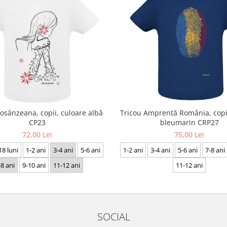
osânzeana, copii, culoare albă
Tricou Amprentă România, copii
CP23
bleumarin CRP27
72,00 Lei
75,00 Lei
18 luni
1-2 ani
3-4 ani
5-6 ani
1-2 ani
3-4 ani
5-6 ani
7-8 ani
-8 ani
9-10 ani
11-12 ani
11-12 ani
SOCIAL