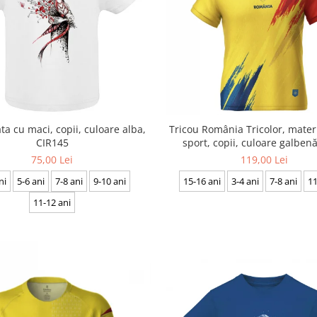
ta cu maci, copii, culoare alba,
Tricou România Tricolor, mater
CIR145
sport, copii, culoare galben
75,00 Lei
119,00 Lei
ni
5-6 ani
7-8 ani
9-10 ani
15-16 ani
3-4 ani
7-8 ani
11
11-12 ani