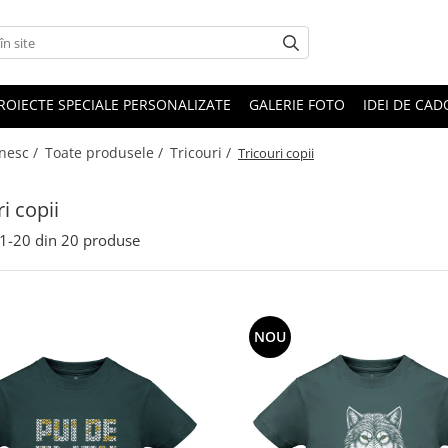
ROIECTE SPECIALE PERSONALIZATE
GALERIE FOTO
IDEI DE CA
ânesc /
Toate produsele /
Tricouri /
Tricouri copii
i copii
1-
20
din
20
produse
NOU