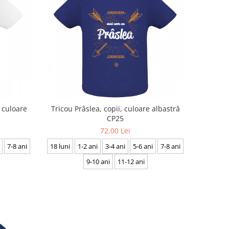
, culoare
Tricou Prâslea, copii, culoare albastră
CP25
72,00 Lei
7-8 ani
18 luni
1-2 ani
3-4 ani
5-6 ani
7-8 ani
9-10 ani
11-12 ani