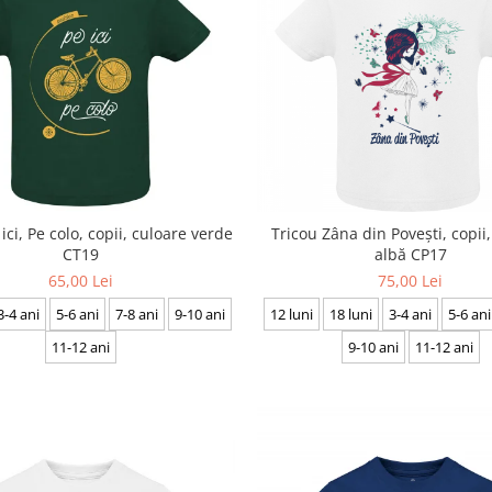
ici, Pe colo, copii, culoare verde
Tricou Zâna din Povești, copii
CT19
albă CP17
65,00 Lei
75,00 Lei
3-4 ani
5-6 ani
7-8 ani
9-10 ani
12 luni
18 luni
3-4 ani
5-6 ani
11-12 ani
9-10 ani
11-12 ani