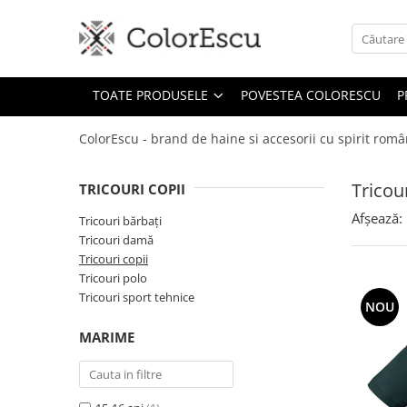
Toate produsele
TOATE PRODUSELE
POVESTEA COLORESCU
P
Tricouri
Tricouri bărbați
ColorEscu - brand de haine si accesorii cu spirit rom
Tricouri damă
Tricouri copii
Tricour
TRICOURI COPII
Tricouri polo
Afșează:
Tricouri sport tehnice
Tricouri bărbați
Tricouri damă
Bluze si hanorace
Tricouri copii
Bluze si hanorace bărbați
Tricouri polo
Bluze si hanorace damă
Tricouri sport tehnice
NOU
Bluze de trening | Bluze tehnice
MARIME
sport
Pantaloni
Șepci și căciuli