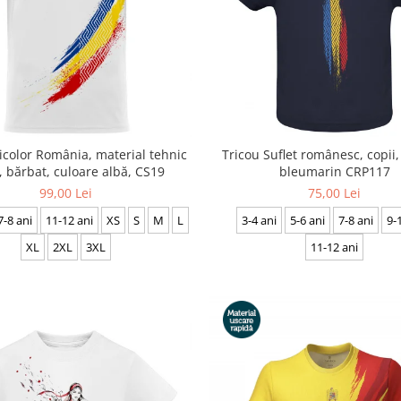
icolor România, material tehnic
Tricou Suflet românesc, copii,
, bărbat, culoare albă, CS19
bleumarin CRP117
99,00 Lei
75,00 Lei
7-8 ani
11-12 ani
XS
S
M
L
3-4 ani
5-6 ani
7-8 ani
9-
XL
2XL
3XL
11-12 ani