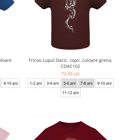
uloare
Tricou Lupul Dacic, copii, culoare grena,
CDAC102
72,00 Lei
9-10 ani
1-2 ani
3-4 ani
5-6 ani
7-8 ani
9-10 ani
11-12 ani