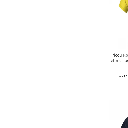
Tricou Ro
tehnic sp
5-6 an