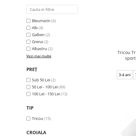
Bleumarin
(6)
Alb
(4)
Galben
(2)
Grena
(2)
Albastru
(2)
Tricou Tr
Vezi mai multe
sport
PREȚ
3-4 ani
Sub 50 Lei
(2)
50 Lei - 100 Lei
(89)
100 Lei - 150 Lei
(13)
TIP
Tricou
(15)
CROIALA