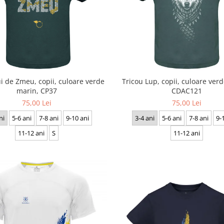
i de Zmeu, copii, culoare verde
Tricou Lup, copii, culoare ver
marin, CP37
CDAC121
75,00 Lei
75,00 Lei
ni
5-6 ani
7-8 ani
9-10 ani
3-4 ani
5-6 ani
7-8 ani
9-
11-12 ani
S
11-12 ani