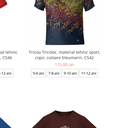
ial tehnic
Tricou Tricolor, material tehnic sport,
ă, CS46
copii, culoare bleumarin, CS42
115,00 Lei
-12 ani
5-6 ani
7-8 ani
9-10 ani
11-12 ani