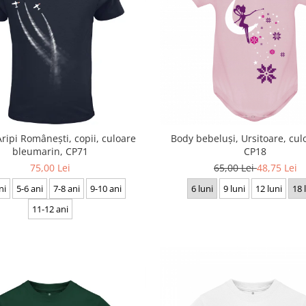
Aripi Românești, copii, culoare
Body bebeluși, Ursitoare, cul
bleumarin, CP71
CP18
75,00 Lei
65,00 Lei
48,75 Lei
ni
5-6 ani
7-8 ani
9-10 ani
6 luni
9 luni
12 luni
18 
11-12 ani