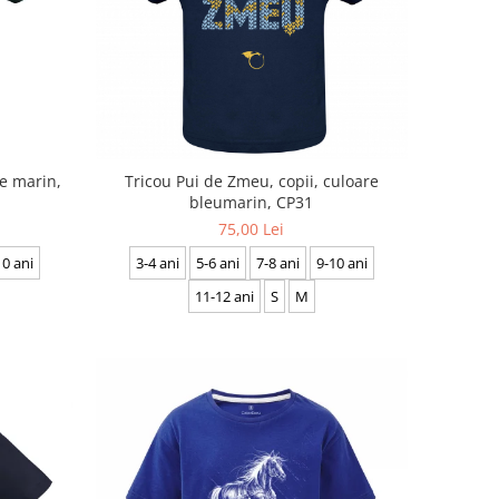
de marin,
Tricou Pui de Zmeu, copii, culoare
bleumarin, CP31
75,00 Lei
10 ani
3-4 ani
5-6 ani
7-8 ani
9-10 ani
11-12 ani
S
M