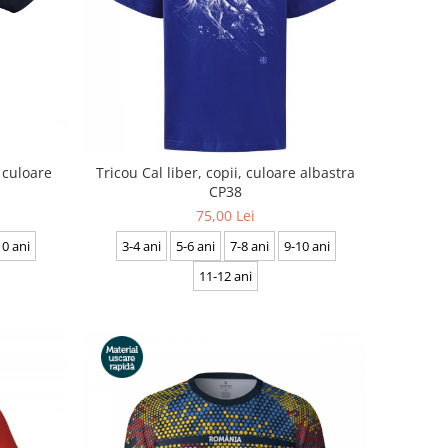
 culoare
Tricou Cal liber, copii, culoare albastra
CP38
75,00 Lei
10 ani
3-4 ani
5-6 ani
7-8 ani
9-10 ani
11-12 ani