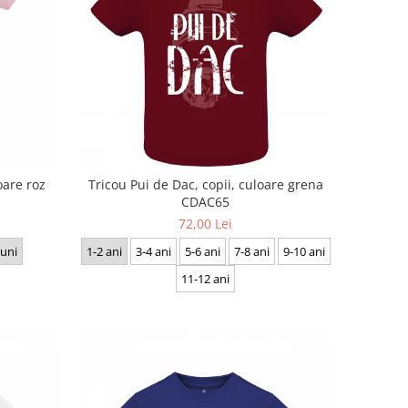
oare roz
Tricou Pui de Dac, copii, culoare grena
CDAC65
72,00 Lei
luni
1-2 ani
3-4 ani
5-6 ani
7-8 ani
9-10 ani
11-12 ani