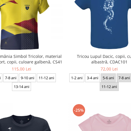
mânia Simbol Tricolor, material
Tricou Lupul Dacic, copii, c
ort, copii, culoare galbenă, CS41
albastră, CDAC101
115,00 Lei
72,00 Lei
i
7-8 ani
9-10 ani
11-12 ani
1-2 ani
3-4 ani
5-6 ani
7-8 ani
13-14 ani
11-12 ani
-25%