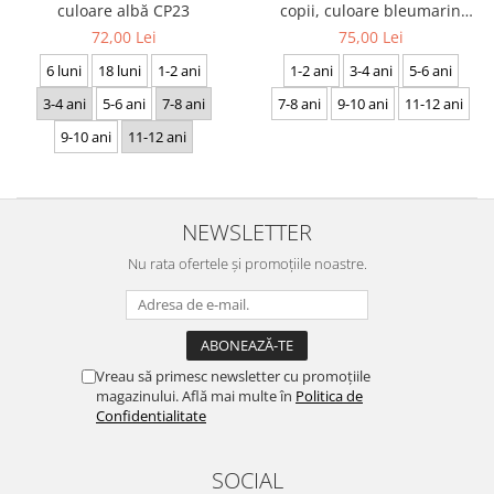
culoare albă CP23
copii, culoare bleumarin
CRP27
72,00 Lei
75,00 Lei
6 luni
18 luni
1-2 ani
1-2 ani
3-4 ani
5-6 ani
3-4 ani
5-6 ani
7-8 ani
7-8 ani
9-10 ani
11-12 ani
9-10 ani
11-12 ani
NEWSLETTER
Nu rata ofertele și promoțiile noastre.
Vreau să primesc newsletter cu promoțiile
magazinului. Află mai multe în
Politica de
Confidentialitate
SOCIAL