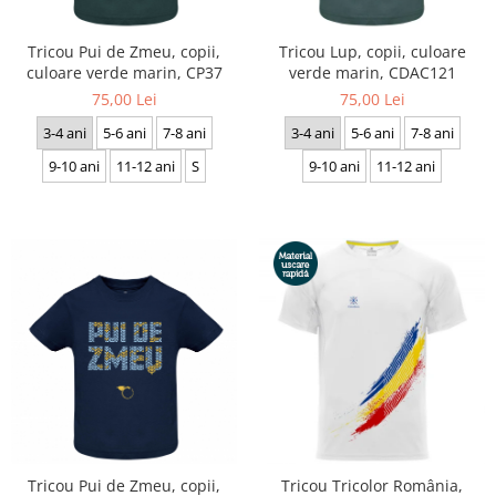
Accesorii
Colecții
Tricou Pui de Zmeu, copii,
Tricou Lup, copii, culoare
culoare verde marin, CP37
verde marin, CDAC121
România
75,00 Lei
75,00 Lei
Haine dacice
3-4 ani
5-6 ani
7-8 ani
3-4 ani
5-6 ani
7-8 ani
Simboluri tradiționale
reinterpretate
9-10 ani
11-12 ani
S
9-10 ani
11-12 ani
Tricouri cu mesaje de bine
Tricouri de poveste
Carduri Cadou
Colecții speciale
Tricouri Andra
Colecția Cucuteni Neamț
Tricou Pui de Zmeu, copii,
Tricou Tricolor România,