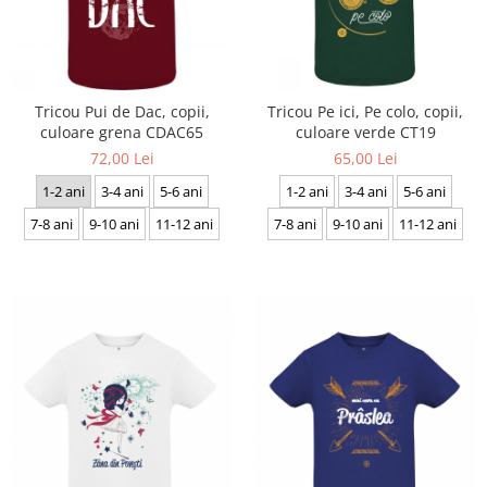
Tricou Pui de Dac, copii,
Tricou Pe ici, Pe colo, copii,
culoare grena CDAC65
culoare verde CT19
72,00 Lei
65,00 Lei
1-2 ani
3-4 ani
5-6 ani
1-2 ani
3-4 ani
5-6 ani
7-8 ani
9-10 ani
11-12 ani
7-8 ani
9-10 ani
11-12 ani