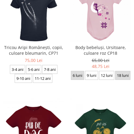
Tricou Aripi Românești, copii,
Body bebeluși, Ursitoare,
culoare bleumarin, CP71
culoare roz CP18
75,00 Lei
65,00 Lei
48,75 Lei
3-4 ani
5-6 ani
7-8 ani
6 luni
9 luni
12 luni
18 luni
9-10 ani
11-12 ani