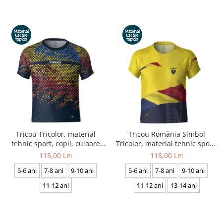
Tricou Tricolor, material
Tricou România Simbol
tehnic sport, copii, culoare
Tricolor, material tehnic sport,
bleumarin, CS42
copii, culoare galbenă, CS41
115,00 Lei
115,00 Lei
5-6 ani
7-8 ani
9-10 ani
5-6 ani
7-8 ani
9-10 ani
11-12 ani
11-12 ani
13-14 ani