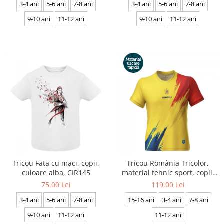
3-4 ani
5-6 ani
7-8 ani
3-4 ani
5-6 ani
7-8 ani
9-10 ani
11-12 ani
9-10 ani
11-12 ani
Tricou Fata cu maci, copii,
Tricou România Tricolor,
culoare alba, CIR145
material tehnic sport, copii,
culoare galbenă, CS46
75,00 Lei
119,00 Lei
3-4 ani
5-6 ani
7-8 ani
15-16 ani
3-4 ani
7-8 ani
9-10 ani
11-12 ani
11-12 ani