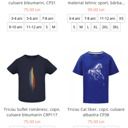
culoare bleumarin, CP31
material tehnic sport, bărbat,
culoare albă, CS19
75,00 Lei
99,00 Lei
3-4 ani
5-6 ani
7-8 ani
3-4 ani
7-8 ani
11-12 ani
XS
9-10 ani
11-12 ani
S
M
S
M
L
XL
2XL
3XL
Tricou Suflet românesc, copii,
Tricou Cal liber, copii, culoare
culoare bleumarin CRP117
albastra CP38
75,00 Lei
75,00 Lei