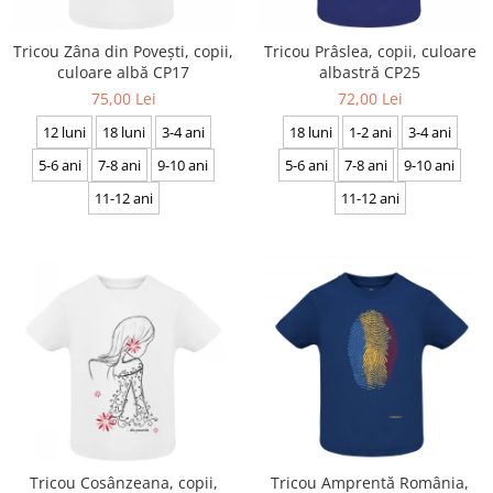
Tricou Zâna din Povești, copii,
Tricou Prâslea, copii, culoare
culoare albă CP17
albastră CP25
75,00 Lei
72,00 Lei
12 luni
18 luni
3-4 ani
18 luni
1-2 ani
3-4 ani
5-6 ani
7-8 ani
9-10 ani
5-6 ani
7-8 ani
9-10 ani
11-12 ani
11-12 ani
Tricou Cosânzeana, copii,
Tricou Amprentă România,