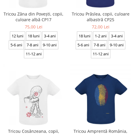
Tricou Zâna din Povești, copii,
Tricou Prâslea, copii, culoare
culoare albă CP17
albastră CP25
75,00 Lei
72,00 Lei
12 luni
18 luni
3-4 ani
18 luni
1-2 ani
3-4 ani
5-6 ani
7-8 ani
9-10 ani
5-6 ani
7-8 ani
9-10 ani
11-12 ani
11-12 ani
Tricou Cosânzeana, copii,
Tricou Amprentă România,