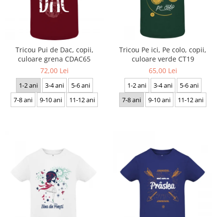
Tricou Pui de Dac, copii,
Tricou Pe ici, Pe colo, copii,
culoare grena CDAC65
culoare verde CT19
72,00 Lei
65,00 Lei
1-2 ani
3-4 ani
5-6 ani
1-2 ani
3-4 ani
5-6 ani
7-8 ani
9-10 ani
11-12 ani
7-8 ani
9-10 ani
11-12 ani