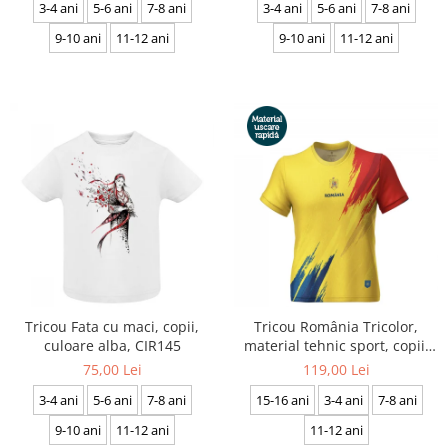
3-4 ani
5-6 ani
7-8 ani
3-4 ani
5-6 ani
7-8 ani
9-10 ani
11-12 ani
9-10 ani
11-12 ani
Tricou Fata cu maci, copii,
Tricou România Tricolor,
culoare alba, CIR145
material tehnic sport, copii,
culoare galbenă, CS46
75,00 Lei
119,00 Lei
3-4 ani
5-6 ani
7-8 ani
15-16 ani
3-4 ani
7-8 ani
9-10 ani
11-12 ani
11-12 ani