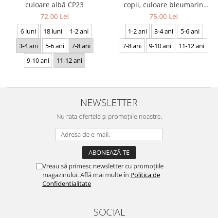
culoare albă CP23
copii, culoare bleumarin
CRP27
72,00 Lei
75,00 Lei
6 luni
18 luni
1-2 ani
1-2 ani
3-4 ani
5-6 ani
3-4 ani
5-6 ani
7-8 ani
7-8 ani
9-10 ani
11-12 ani
9-10 ani
11-12 ani
NEWSLETTER
Nu rata ofertele și promoțiile noastre.
Vreau să primesc newsletter cu promoțiile
magazinului. Află mai multe în
Politica de
Confidentialitate
SOCIAL