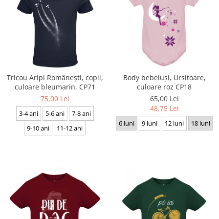
Tricou Aripi Românești, copii,
Body bebeluși, Ursitoare,
culoare bleumarin, CP71
culoare roz CP18
75,00 Lei
65,00 Lei
48,75 Lei
3-4 ani
5-6 ani
7-8 ani
6 luni
9 luni
12 luni
18 luni
9-10 ani
11-12 ani