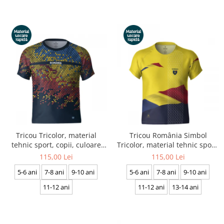
Tricou Tricolor, material
Tricou România Simbol
tehnic sport, copii, culoare
Tricolor, material tehnic sport,
bleumarin, CS42
copii, culoare galbenă, CS41
115,00 Lei
115,00 Lei
5-6 ani
7-8 ani
9-10 ani
5-6 ani
7-8 ani
9-10 ani
11-12 ani
11-12 ani
13-14 ani