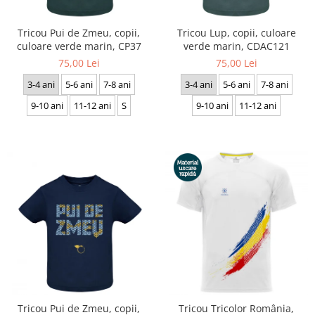
Accesorii
Colecții
Tricou Pui de Zmeu, copii,
Tricou Lup, copii, culoare
culoare verde marin, CP37
verde marin, CDAC121
România
75,00 Lei
75,00 Lei
Haine dacice
3-4 ani
5-6 ani
7-8 ani
3-4 ani
5-6 ani
7-8 ani
Simboluri tradiționale
reinterpretate
9-10 ani
11-12 ani
S
9-10 ani
11-12 ani
Tricouri cu mesaje de bine
Tricouri de poveste
Carduri Cadou
Colecții speciale
Tricouri Andra
Colecția Cucuteni Neamț
Tricou Pui de Zmeu, copii,
Tricou Tricolor România,