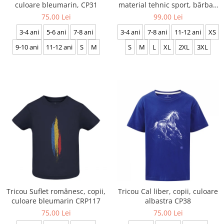
culoare bleumarin, CP31
material tehnic sport, bărbat,
culoare albă, CS19
75,00 Lei
99,00 Lei
3-4 ani
5-6 ani
7-8 ani
3-4 ani
7-8 ani
11-12 ani
XS
9-10 ani
11-12 ani
S
M
S
M
L
XL
2XL
3XL
Tricou Suflet românesc, copii,
Tricou Cal liber, copii, culoare
culoare bleumarin CRP117
albastra CP38
75,00 Lei
75,00 Lei