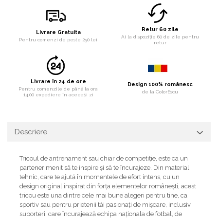
Retur 60 zile
Livrare Gratuita
Ai la dispoziție 60 de zile pentru
Pentru comenzi de peste 250 lei
retur
Livrare în 24 de ore
Design 100% românesc
Pentru comenzile de până la ora
de la ColorEscu
14.00 expediere în aceeași zi
Descriere
Tricoul de antrenament sau chiar de competiție, este ca un
partener menit să te inspire și să te încurajeze. Din material
tehnic, care te ajută în momentele de efort intens, cu un
design original inspirat din forța elementelor românești, acest
tricou este una dintre cele mai bune alegeri pentru tine, ca
sportiv sau pentru prietenii tăi pasionați de mișcare, inclusiv
suporterii care încurajează echipa naționala de fotbal, de