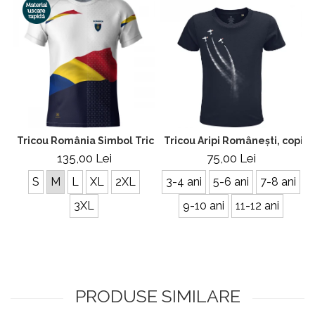
Tricou România Simbol Tricolor, material tehnic sport, bărb
Tricou Aripi Românești, copii,
135,00 Lei
75,00 Lei
S
M
L
XL
2XL
3-4 ani
5-6 ani
7-8 ani
3XL
9-10 ani
11-12 ani
PRODUSE SIMILARE