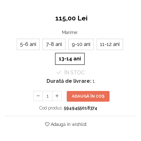
115,00 Lei
Marime
:
5-6 ani
7-8 ani
9-10 ani
11-12 ani
13-14 ani
ÎN STOC
Durată de livrare:
1
ADAUGĂ ÎN COȘ
Cod produs:
5949455018374
Adaugă în wishlist