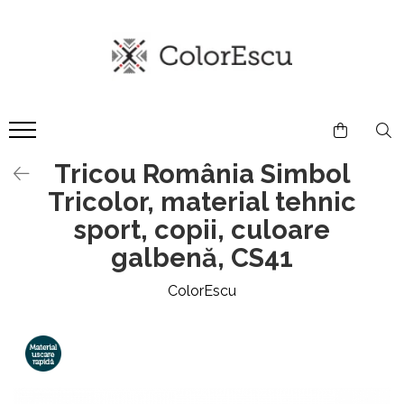
Toate produsele
Tricouri
Tricouri bărbați
Tricouri damă
Tricou România Simbol
Tricouri copii
Tricolor, material tehnic
Tricouri polo
Tricouri sport tehnice
sport, copii, culoare
Bluze si hanorace
galbenă, CS41
Bluze si hanorace bărbați
ColorEscu
Bluze si hanorace damă
Bluze de trening | Bluze tehnice
sport
Pantaloni
Șepci și căciuli