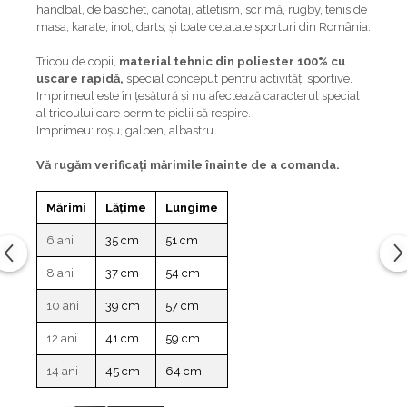
handbal, de baschet, canotaj, atletism, scrimă, rugby, tenis de
masa, karate, inot, darts, și toate celalate sporturi din România.
Tricou de copii,
material tehnic din poliester 100% cu
uscare rapidă,
special conceput pentru activități sportive.
Imprimeul este în țesătură și nu afectează caracterul special
al tricoului care permite pielii să respire.
Imprimeu: roșu, galben, albastru
Vă rugăm verificaţi mărimile înainte de a comanda.
Mărimi
Lățime
Lungime
6 ani
35 cm
51 cm
8 ani
37 cm
54 cm
10 ani
39 cm
57 cm
12 ani
41 cm
59 cm
14 ani
45 cm
64 cm