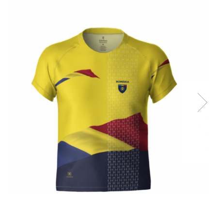
Accesorii
Colecții
România
Haine dacice
Simboluri tradiționale reinterpretate
Tricouri cu mesaje de bine
Tricouri de poveste
Carduri Cadou
Colecții speciale
Tricouri Andra
Colecția Cucuteni Neamț