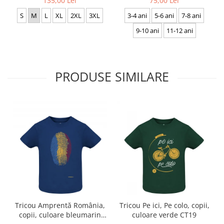
135,00 Lei
75,00 Lei
CS27
S
M
L
XL
2XL
3XL
3-4 ani
5-6 ani
7-8 ani
9-10 ani
11-12 ani
PRODUSE SIMILARE
Tricou Amprentă România,
Tricou Pe ici, Pe colo, copii,
copii, culoare bleumarin
culoare verde CT19