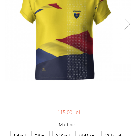
Accesorii
Colecții
România
Haine dacice
Simboluri tradiționale
reinterpretate
Tricouri cu mesaje de bine
Tricouri de poveste
Carduri Cadou
Colecții speciale
Tricouri Andra
Colecția Cucuteni Neamț
115,00 Lei
Marime
:
5-6 ani
7-8 ani
9-10 ani
11-12 ani
13-14 ani