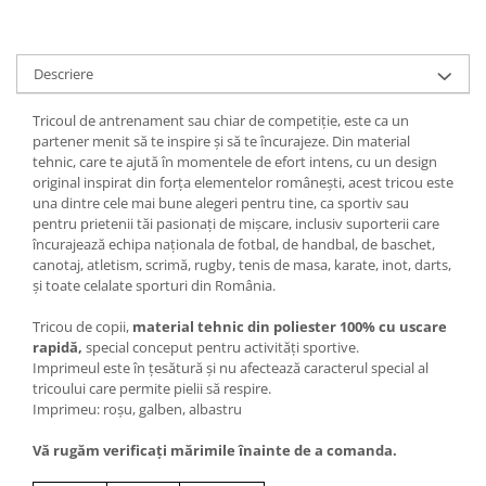
Descriere
Tricoul de antrenament sau chiar de competiție, este ca un
partener menit să te inspire și să te încurajeze. Din material
tehnic, care te ajută în momentele de efort intens, cu un design
original inspirat din forța elementelor românești, acest tricou este
una dintre cele mai bune alegeri pentru tine, ca sportiv sau
pentru prietenii tăi pasionați de mișcare, inclusiv suporterii care
încurajează echipa naționala de fotbal, de handbal, de baschet,
canotaj, atletism, scrimă, rugby, tenis de masa, karate, inot, darts,
și toate celalate sporturi din România.
Tricou de copii,
material tehnic din poliester 100% cu uscare
rapidă,
special conceput pentru activități sportive.
Imprimeul este în țesătură și nu afectează caracterul special al
tricoului care permite pielii să respire.
Imprimeu: roșu, galben, albastru
Vă rugăm verificaţi mărimile înainte de a comanda.