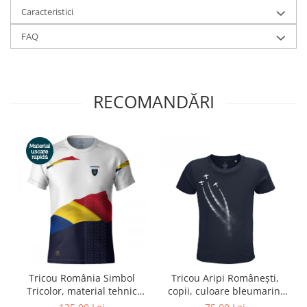
Caracteristici
FAQ
RECOMANDĂRI
Tricou România Simbol
Tricou Aripi Românești,
Tricolor, material tehnic
copii, culoare bleumarin,
sport, bărbat, culoare albă,
CP71