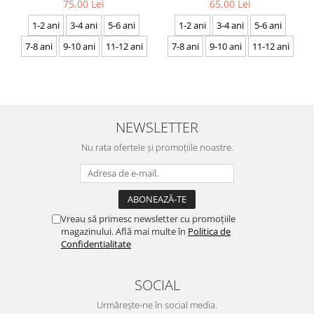
CRP27
75,00 Lei
65,00 Lei
1-2 ani
3-4 ani
5-6 ani
1-2 ani
3-4 ani
5-6 ani
7-8 ani
9-10 ani
11-12 ani
7-8 ani
9-10 ani
11-12 ani
NEWSLETTER
Nu rata ofertele și promoțiile noastre.
Vreau să primesc newsletter cu promoțiile
magazinului. Află mai multe în
Politica de
Confidentialitate
SOCIAL
Urmărește-ne în social media.