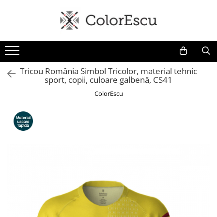
Toate produsele
Tricouri
Tricouri bărbați
Tricou România Simbol Tricolor, material tehnic
sport, copii, culoare galbenă, CS41
Tricouri damă
Tricouri copii
ColorEscu
Tricouri polo
Tricouri sport tehnice
Bluze si hanorace
Bluze si hanorace bărbați
Bluze si hanorace damă
Bluze de trening | Bluze tehnice
sport
Pantaloni
Șepci și căciuli