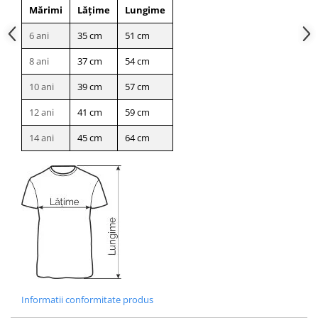
Mărimi
Lățime
Lungime
6 ani
35 cm
51 cm
8 ani
37 cm
54 cm
10 ani
39 cm
57 cm
12 ani
41 cm
59 cm
14 ani
45 cm
64 cm
Informatii conformitate produs