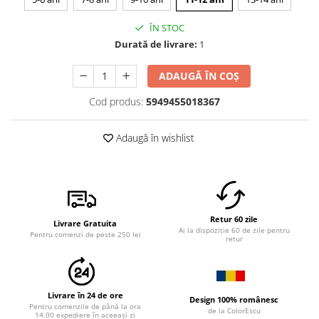
ÎN STOC
Durată de livrare:
1
ADAUGĂ ÎN COȘ
Cod produs:
5949455018367
Adaugă în wishlist
Retur 60 zile
Livrare Gratuita
Ai la dispoziție 60 de zile pentru
Pentru comenzi de peste 250 lei
retur
Livrare în 24 de ore
Design 100% românesc
Pentru comenzile de până la ora
de la ColorEscu
14.00 expediere în aceeași zi