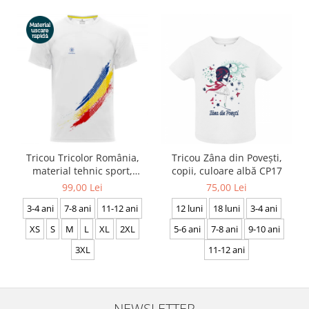
Tricou Tricolor România,
Tricou Zâna din Povești,
material tehnic sport,
copii, culoare albă CP17
bărbat, culoare albă, CS19
99,00 Lei
75,00 Lei
3-4 ani
7-8 ani
11-12 ani
12 luni
18 luni
3-4 ani
XS
S
M
L
XL
2XL
5-6 ani
7-8 ani
9-10 ani
3XL
11-12 ani
NEWSLETTER