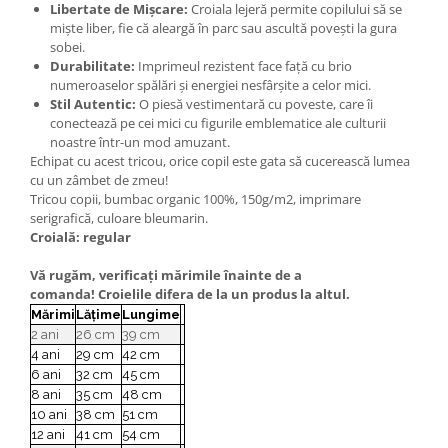
Libertate de Mișcare:
Croiala lejeră permite copilului să se
miște liber, fie că aleargă în parc sau ascultă povești la gura
sobei.
Durabilitate:
Imprimeul rezistent face față cu brio
numeroaselor spălări și energiei nesfârșite a celor mici.
Stil Autentic:
O piesă vestimentară cu poveste, care îi
conectează pe cei mici cu figurile emblematice ale culturii
noastre într-un mod amuzant.
Echipat cu acest tricou, orice copil este gata să cucerească lumea
cu un zâmbet de zmeu!
Tricou copii, bumbac organic 100%, 150g/m2, imprimare
serigrafică, culoare bleumarin.
Croială:
regular
Vă rugăm, verificaţi mărimile înainte de a
comanda! Croielile difera de la un produs la altul.
Mărimi
Lățime
Lungime
2 ani
26 cm
39 cm
4 ani
29 cm
42 cm
6 ani
32 cm
45 cm
8 ani
35 cm
48 cm
10 ani
38 cm
51 cm
12 ani
41 cm
54 cm