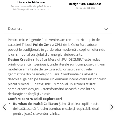
Livrare în 24 de ore
Design 100% românesc
Pentru comenzile de până la ora
de la ColorEscu
14.00 expediere în aceeași zi
Descriere
Pentru micile legende în devenire, am creat un tricou plin de
caracter! Tricoul
Pui de Zmeu CP31
de la ColorEscu aduce
poveștile tradiționale în garderoba modernă a copiilor, oferindu-
le un simbol al curajului și al energiei debordante.
Design Creativ și Jucăuș
Mesajul „PUI DE ZMEU” este redat
printr-o grafică ingenioasă, unde literele sunt compuse dintr-un
model ce amintește de textura solzilor sau de motivele
geometrice din basmele populare. Combinația de albastru
deschis și galben pe fundalul bleumarin intens oferă un contrast
plăcut și vesel. Sub text, micul simbol al unui zmeu stilizat
completează designul, transformând această piesă într-o
declarație de forță și voioșie.
Confort pentru Micii Exploratori
Bumbac de Înaltă Calitate:
Știm că pielea copiilor este
delicată, așa că folosim bumbac moale și respirabil, ideal
pentru joacă și aventuri zilnice.