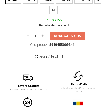
M
ÎN STOC
Durată de livrare:
1
ADAUGĂ ÎN COȘ
Cod produs:
5949455009341
Adaugă în wishlist
Retur 60 zile
Livrare Gratuita
Ai la dispoziție 60 de zile pentru
Pentru comenzi de peste 250 lei
retur