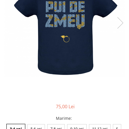
Accesorii
Colecții
România
Haine dacice
Simboluri tradiționale
reinterpretate
Tricouri cu mesaje de bine
Tricouri de poveste
Carduri Cadou
Colecții speciale
Tricouri Andra
Colecția Cucuteni Neamț
75,00 Lei
Marime
:
3-4 ani
5-6 ani
7-8 ani
9-10 ani
11-12 ani
S