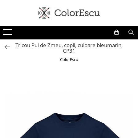
Toate produsele
Tricouri
Tricouri bărbați
Tricou Pui de Zmeu, copii, culoare bleumarin,
CP31
Tricouri damă
Tricouri copii
ColorEscu
Tricouri polo
Tricouri sport tehnice
Bluze si hanorace
Bluze si hanorace bărbați
Bluze si hanorace damă
Bluze de trening | Bluze tehnice
sport
Pantaloni
Șepci și căciuli