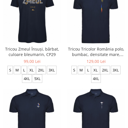
Tricou Zmeul Însuși, bărbat,
Tricou Tricolor România polo,
culoare bleumarin, CP29
bumbac, densitate mare,
culoare bleumarin, CRP88
99,00 Lei
129,00 Lei
S
M
L
XL
2XL
3XL
S
M
L
XL
2XL
3XL
4XL
5XL
4XL