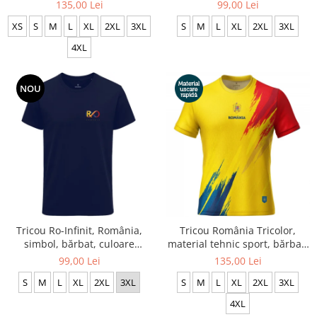
albă, CS71
CRP124
135,00 Lei
99,00 Lei
XS
S
M
L
XL
2XL
3XL
S
M
L
XL
2XL
3XL
4XL
NOU
Tricou Ro-Infinit, România,
Tricou România Tricolor,
simbol, bărbat, culoare
material tehnic sport, bărbat,
bleumarin CRP126
culoare galbenă, CS45
99,00 Lei
135,00 Lei
S
M
L
XL
2XL
3XL
S
M
L
XL
2XL
3XL
4XL