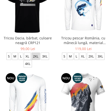
Tricou Dacia, bărbat, culoare
Tricou pescar România, cu
neagră CRP121
mânecă lungă, material
tehnic sport - CS62
99,00 Lei
119,00 Lei
S
M
L
XL
2XL
3XL
S
M
L
XL
2XL
3XL
4XL
NOU
NOU