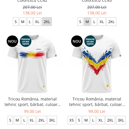
ColorEscu CC42
ColorEscu CC43
207,00 Lei
207,00 Lei
138,00 Lei
138,00 Lei
S
M
L
XL
2XL
S
M
L
XL
2XL
NOU
NOU
Tricou România, material
Tricou România, material
tehnic sport, bărbat, culoare
tehnic sport, bărbat, culoare
albă CS69
albă CS72
99,00 Lei
99,00 Lei
S
M
L
XL
2XL
3XL
XS
S
M
L
XL
2XL
3XL