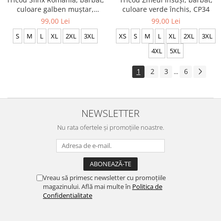
culoare galben muștar,
culoare verde închis, CP34
CRP107
99,00 Lei
99,00 Lei
S
M
L
XL
2XL
3XL
XS
S
M
L
XL
2XL
3XL
4XL
5XL
1
2
3
6
...
NEWSLETTER
Nu rata ofertele și promoțiile noastre.
Vreau să primesc newsletter cu promoțiile
magazinului. Află mai multe în
Politica de
Confidentialitate