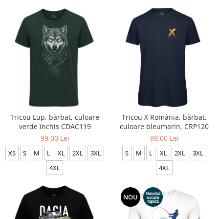
Tricou Lup, bărbat, culoare
Tricou X România, bărbat,
verde închis CDAC119
culoare bleumarin, CRP120
99,00 Lei
99,00 Lei
XS
S
M
L
XL
2XL
3XL
S
M
L
XL
2XL
3XL
4XL
4XL
NOU