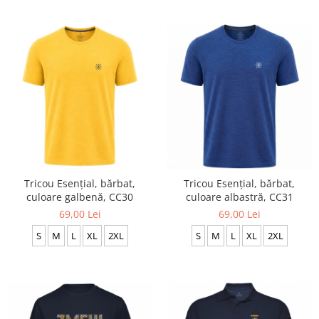
Tricou Esențial, bărbat,
Tricou Esențial, bărbat,
culoare galbenă, CC30
culoare albastră, CC31
69,00 Lei
69,00 Lei
S
M
L
XL
2XL
S
M
L
XL
2XL