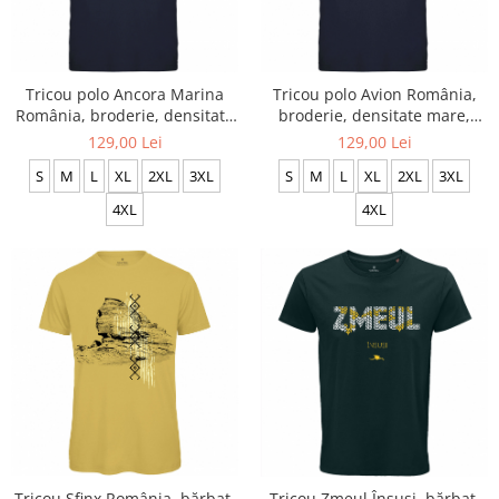
Tricou polo Ancora Marina
Tricou polo Avion România,
România, broderie, densitate
broderie, densitate mare,
mare, culoare bleumarin,
culoare bleumarin, CRP99
129,00 Lei
129,00 Lei
CRP91
S
M
L
XL
2XL
3XL
S
M
L
XL
2XL
3XL
4XL
4XL
Tricou Sfinx România, bărbat,
Tricou Zmeul Însuși, bărbat,