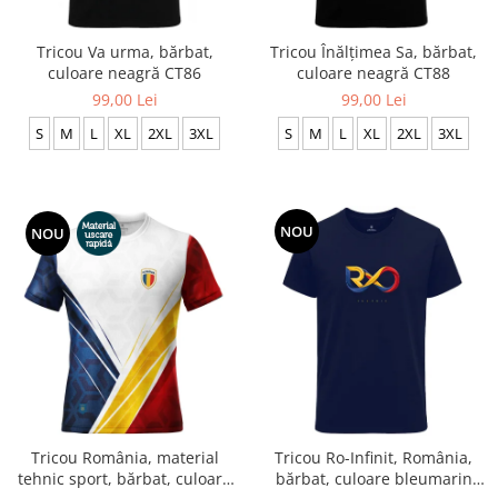
Accesorii
Colecții
Tricou Va urma, bărbat,
Tricou Înălțimea Sa, bărbat,
culoare neagră CT86
culoare neagră CT88
România
99,00 Lei
99,00 Lei
Haine dacice
S
M
L
XL
2XL
3XL
S
M
L
XL
2XL
3XL
Simboluri tradiționale
reinterpretate
Tricouri cu mesaje de bine
Tricouri de poveste
NOU
NOU
Carduri Cadou
Colecții speciale
Tricouri Andra
Colecția Cucuteni Neamț
Tricou România, material
Tricou Ro-Infinit, România,
tehnic sport, bărbat, culoare
bărbat, culoare bleumarin