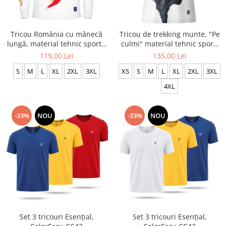
Tricou România cu mânecă
Tricou de trekking munte, "Pe
lungă, material tehnic sport -
culmi" material tehnic sport,
CS63
culoare albă CS65
119,00 Lei
135,00 Lei
S
M
L
XL
2XL
3XL
XS
S
M
L
XL
2XL
3XL
4XL
-33%
NOU
-33%
NOU
Set 3 tricouri Esențial,
Set 3 tricouri Esențial,