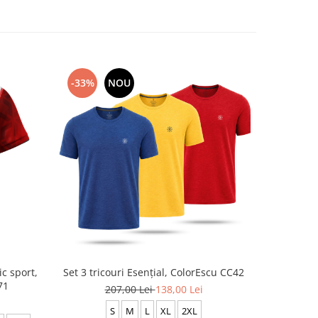
-33%
NOU
c sport,
Set 3 tricouri Esențial, ColorEscu CC42
Tricou Z
71
207,00 Lei
138,00 Lei
S
M
L
XL
2XL