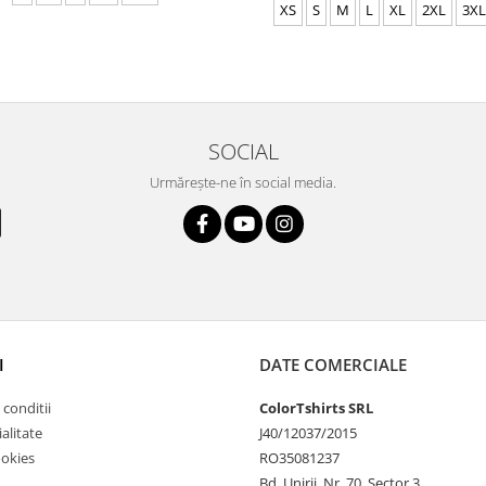
XS
S
M
L
XL
2XL
3XL
SOCIAL
Urmărește-ne în social media.
I
DATE COMERCIALE
 conditii
ColorTshirts SRL
alitate
J40/12037/2015
ookies
RO35081237
Bd. Unirii, Nr. 70, Sector 3