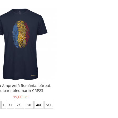
u Amprentă România, bărbat,
culoare bleumarin CRP23
99,00 Lei
L
XL
2XL
3XL
4XL
5XL