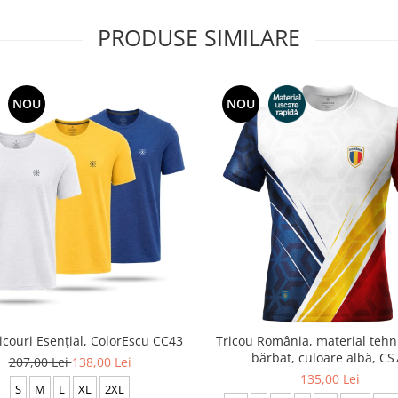
PRODUSE SIMILARE
NOU
NOU
ricouri Esențial, ColorEscu CC43
Tricou România, material tehni
bărbat, culoare albă, CS
207,00 Lei
138,00 Lei
135,00 Lei
S
M
L
XL
2XL