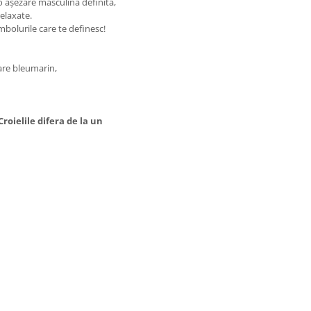
o așezare masculină definită,
relaxate.
bolurile care te definesc!
are bleumarin,
roielile difera de la un