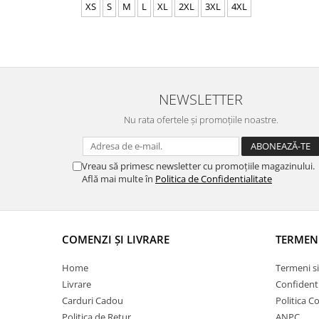
XS
S
M
L
XL
2XL
3XL
4XL
NEWSLETTER
Nu rata ofertele și promoțiile noastre.
Vreau să primesc newsletter cu promoțiile magazinului.
Află mai multe în
Politica de Confidentialitate
COMENZI ȘI LIVRARE
TERMEN
Home
Termeni si
Livrare
Confidenti
Carduri Cadou
Politica C
Politica de Retur
ANPC