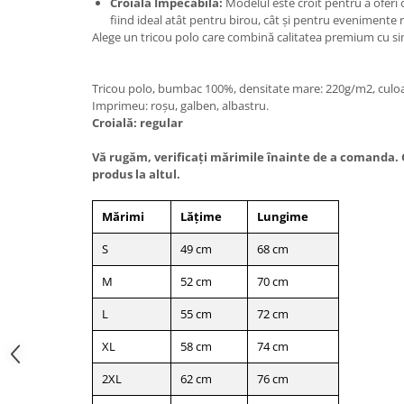
Croială Impecabilă:
Modelul este croit pentru a oferi 
fiind ideal atât pentru birou, cât și pentru evenimente 
Alege un tricou polo care combină calitatea premium cu sim
Tricou polo, bumbac 100%, densitate mare: 220g/m2, culo
Imprimeu: roșu, galben, albastru.
Croială: regular
Vă rugăm, verificaţi mărimile înainte de a comanda. C
produs la altul.
Mărimi
Lățime
Lungime
S
49 cm
68 cm
M
52 cm
70 cm
L
55 cm
72 cm
XL
58 cm
74 cm
2XL
62 cm
76 cm