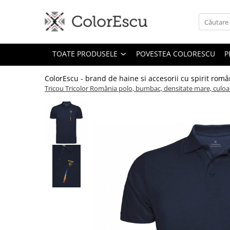
Toate produsele
TOATE PRODUSELE
POVESTEA COLORESCU
P
Tricouri
Tricouri bărbați
ColorEscu - brand de haine si accesorii cu spirit rom
Tricouri damă
Tricou Tricolor România polo, bumbac, densitate mare, culo
Tricouri copii
Tricouri polo
Tricouri sport tehnice
Bluze si hanorace
Bluze si hanorace bărbați
Bluze si hanorace damă
Bluze de trening | Bluze tehnice
sport
Pantaloni
Șepci și căciuli