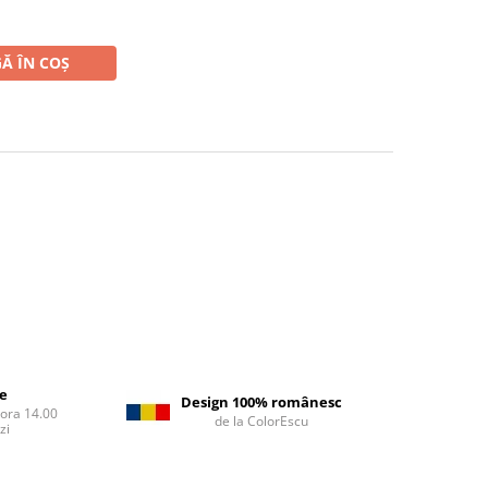
Ă ÎN COȘ
re
Design 100% românesc
 ora 14.00
de la ColorEscu
zi