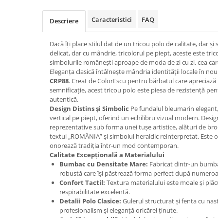
Caracteristici
FAQ
Descriere
Dacă îți place stilul dat de un tricou polo de calitate, dar și
delicat, dar cu mândrie, tricolorul pe piept, aceste este tri
simbolurile românești aproape de moda de zi cu zi, cea car
Eleganța clasică întâlnește mândria identității locale în nou
CRP88
. Creat de ColorEscu pentru bărbatul care apreciază u
semnificație, acest tricou polo este piesa de rezistență p
autentică.
Design Distins și Simbolic
Pe fundalul bleumarin elegant,
vertical pe piept, oferind un echilibru vizual modern. Design
reprezentative sub forma unei tușe artistice, alături de bro
textul „ROMÂNIA” și simbolul heraldic reinterpretat. Este o d
onorează tradiția într-un mod contemporan.
Calitate Excepțională a Materialului
Bumbac cu Densitate Mare:
Fabricat dintr-un bumbac
robustă care își păstrează forma perfect după numeroa
Confort Tactil:
Textura materialului este moale și plăcu
respirabilitate excelentă.
Detalii Polo Clasice:
Gulerul structurat și fenta cu na
profesionalism și eleganță oricărei ținute.