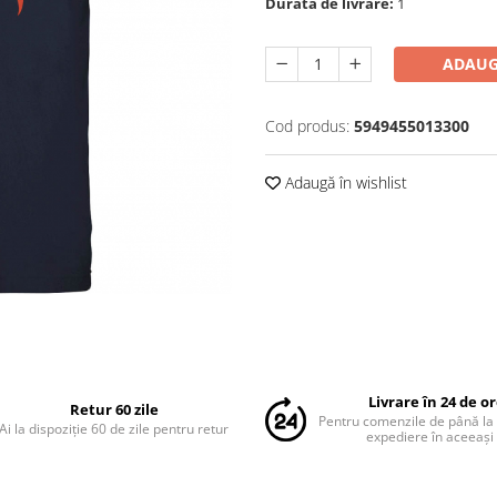
Durată de livrare:
1
ADAUG
Cod produs:
5949455013300
Adaugă în wishlist
Livrare în 24 de o
Retur 60 zile
Pentru comenzile de până la
Ai la dispoziție 60 de zile pentru retur
expediere în aceeași 