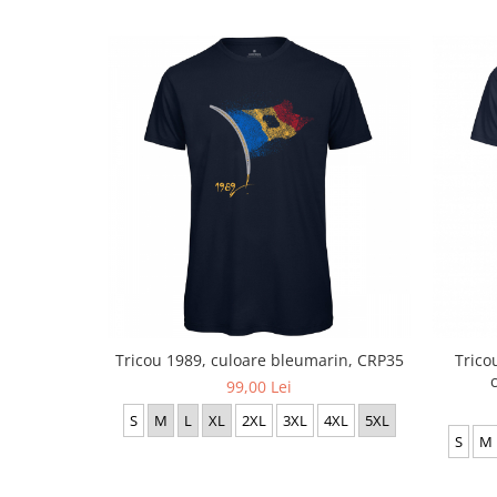
Tricou 1989, culoare bleumarin, CRP35
Trico
99,00 Lei
S
M
L
XL
2XL
3XL
4XL
5XL
S
M