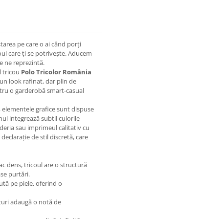
 starea pe care o ai când porți
coul care ți se potrivește. Aducem
e ne reprezintă.
l tricou
Polo Tricolor România
n look rafinat, dar plin de
entru o garderobă smart-casual
 elementele grafice sunt dispuse
ul integrează subtil culorile
deria sau imprimeul calitativ cu
eclarație de stil discretă, care
 dens, tricoul are o structură
se purtări.
tă pe piele, oferind o
sturi adaugă o notă de