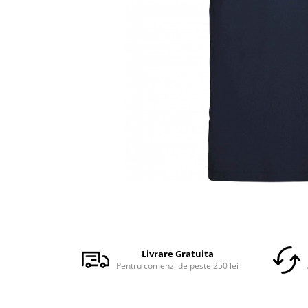
Accesorii
Colecții
România
Haine dacice
Simboluri tradiționale
reinterpretate
Tricouri cu mesaje de bine
Tricouri de poveste
Carduri Cadou
Colecții speciale
Tricouri Andra
Colecția Cucuteni Neamț
Distribuie
pe
Facebook
Livrare Gratuita
Pentru comenzi de peste 250 lei