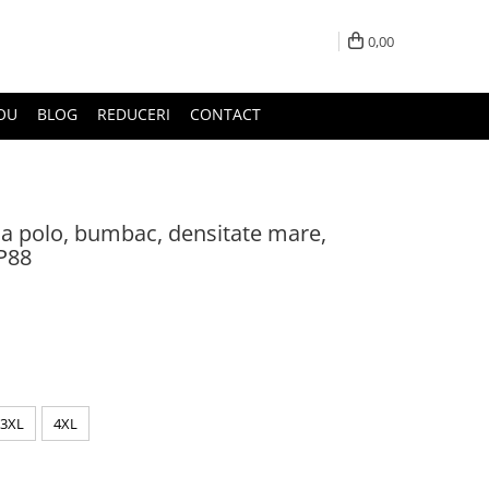
0,00
DOU
BLOG
REDUCERI
CONTACT
ia polo, bumbac, densitate mare,
P88
3XL
4XL