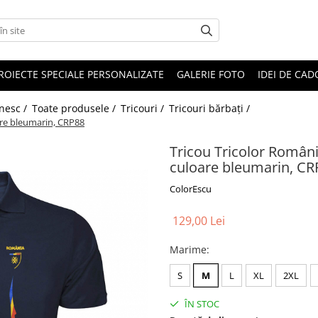
ROIECTE SPECIALE PERSONALIZATE
GALERIE FOTO
IDEI DE CA
ânesc /
Toate produsele /
Tricouri /
Tricouri bărbați /
are bleumarin, CRP88
Tricou Tricolor Român
culoare bleumarin, CR
ColorEscu
129,00 Lei
Marime
:
S
M
L
XL
2XL
ÎN STOC