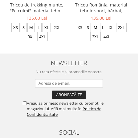
Tricou de trekking munte,
Tricou România, material
"Pe culmi" material tehnic
tehnic sport, bărbat,
sport, culoare albă CS65
culoare albă, CS71
135,00 Lei
135,00 Lei
XS
S
M
L
XL
2XL
XS
S
M
L
XL
2XL
3XL
4XL
3XL
4XL
NEWSLETTER
Nu rata ofertele și promoțiile noastre.
Vreau să primesc newsletter cu promoțiile
magazinului. Află mai multe în
Politica de
Confidentialitate
SOCIAL