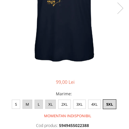
Accesorii
Colecții
România
Haine dacice
Simboluri tradiționale
reinterpretate
Tricouri cu mesaje de bine
Tricouri de poveste
Carduri Cadou
Colecții speciale
99,00 Lei
Tricouri Andra
Colecția Cucuteni Neamț
Marime
:
S
M
L
XL
2XL
3XL
4XL
5XL
MOMENTAN INDISPONIBIL
Cod produs:
5949455022388