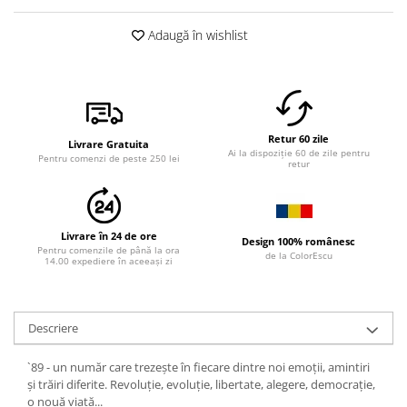
Adaugă în wishlist
Retur 60 zile
Livrare Gratuita
Ai la dispoziție 60 de zile pentru
Pentru comenzi de peste 250 lei
retur
Livrare în 24 de ore
Design 100% românesc
Pentru comenzile de până la ora
de la ColorEscu
14.00 expediere în aceeași zi
Descriere
`89 - un număr care trezește în fiecare dintre noi emoții, amintiri
și trăiri diferite. Revoluție, evoluție, libertate, alegere, democrație,
o nouă viață...