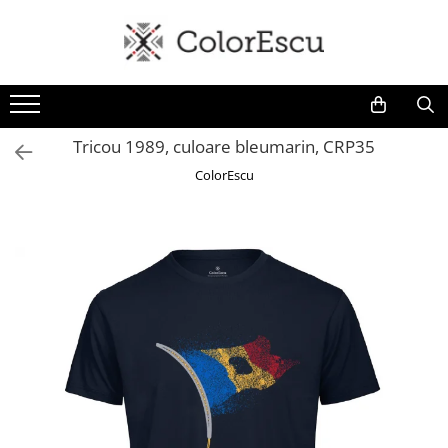
Toate produsele
Tricouri
Tricouri bărbați
Tricou 1989, culoare bleumarin, CRP35
Tricouri damă
ColorEscu
Tricouri copii
Tricouri polo
Tricouri sport tehnice
Bluze si hanorace
Bluze si hanorace bărbați
Bluze si hanorace damă
Bluze de trening | Bluze tehnice
sport
Pantaloni
Șepci și căciuli