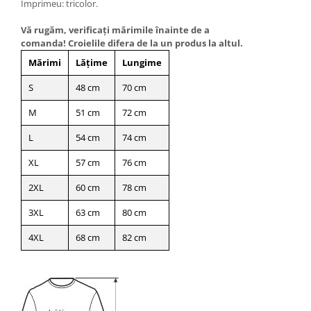
Imprimeu: tricolor.
Vă rugăm, verificaţi mărimile înainte de a
comanda! Croielile difera de la un produs la altul.
Mărimi
Lățime
Lungime
S
48 cm
70 cm
M
51 cm
72 cm
L
54 cm
74 cm
XL
57 cm
76 cm
2XL
60 cm
78 cm
3XL
63 cm
80 cm
4XL
68 cm
82 cm