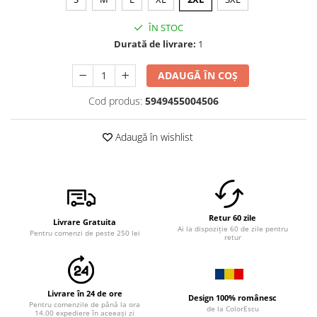
ÎN STOC
Durată de livrare:
1
ADAUGĂ ÎN COȘ
Cod produs:
5949455004506
Adaugă în wishlist
Retur 60 zile
Livrare Gratuita
Ai la dispoziție 60 de zile pentru
Pentru comenzi de peste 250 lei
retur
Livrare în 24 de ore
Design 100% românesc
Pentru comenzile de până la ora
de la ColorEscu
14.00 expediere în aceeași zi