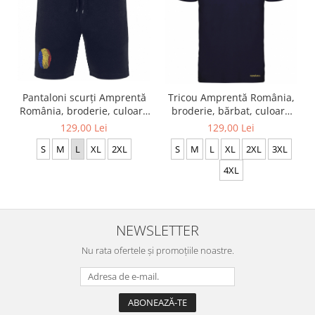
Pantaloni scurți Amprentă
Tricou Amprentă România,
România, broderie, culoare
broderie, bărbat, culoare
bleumarin CA10
bleumarin CRP28
129,00 Lei
129,00 Lei
S
M
L
XL
2XL
S
M
L
XL
2XL
3XL
4XL
NEWSLETTER
Nu rata ofertele și promoțiile noastre.