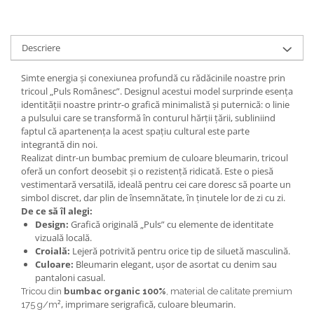
Descriere
Simte energia și conexiunea profundă cu rădăcinile noastre prin
tricoul „Puls Românesc”. Designul acestui model surprinde esența
identității noastre printr-o grafică minimalistă și puternică: o linie
a pulsului care se transformă în conturul hărții țării, subliniind
faptul că apartenența la acest spațiu cultural este parte
integrantă din noi.
Realizat dintr-un bumbac premium de culoare bleumarin, tricoul
oferă un confort deosebit și o rezistență ridicată. Este o piesă
vestimentară versatilă, ideală pentru cei care doresc să poarte un
simbol discret, dar plin de însemnătate, în ținutele lor de zi cu zi.
De ce să îl alegi:
Design:
Grafică originală „Puls” cu elemente de identitate
vizuală locală.
Croială:
Lejeră potrivită pentru orice tip de siluetă masculină.
Culoare:
Bleumarin elegant, ușor de asortat cu denim sau
pantaloni casual.
Tricou din
bumbac organic 100%
, material de calitate premium
², imprimare serigrafică, culoare bleumarin.
175 g/m