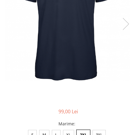
Accesorii
Colecții
România
Haine dacice
Simboluri tradiționale
reinterpretate
Tricouri cu mesaje de bine
Tricouri de poveste
Carduri Cadou
Colecții speciale
Tricouri Andra
Colecția Cucuteni Neamț
99,00 Lei
Marime
:
S
M
L
XL
2XL
3XL