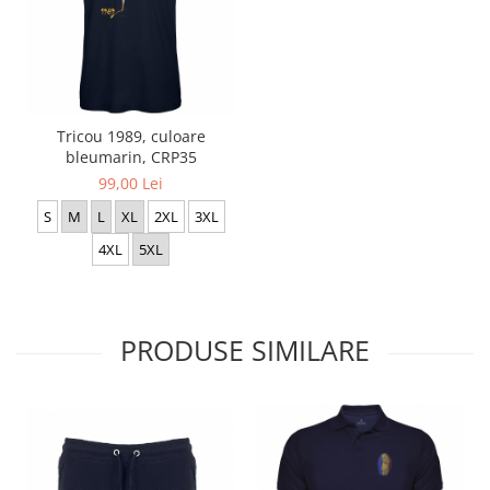
Tricou 1989, culoare
bleumarin, CRP35
99,00 Lei
S
M
L
XL
2XL
3XL
4XL
5XL
PRODUSE SIMILARE