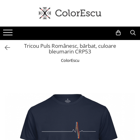
Toate produsele
Tricouri
Tricouri bărbați
Tricou Puls Românesc, bărbat, culoare
bleumarin CRP53
Tricouri damă
Tricouri copii
ColorEscu
Tricouri polo
Tricouri sport tehnice
Bluze si hanorace
Bluze si hanorace bărbați
Bluze si hanorace damă
Bluze de trening | Bluze tehnice
sport
Pantaloni
Șepci și căciuli