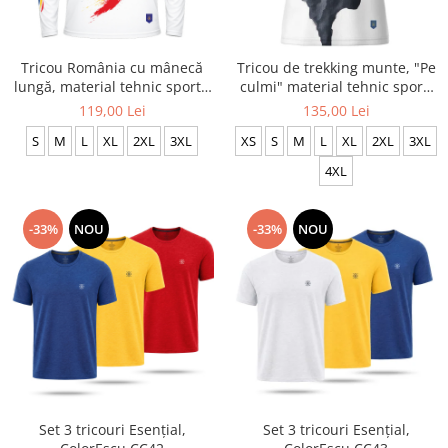
Tricou România cu mânecă
Tricou de trekking munte, "Pe
lungă, material tehnic sport -
culmi" material tehnic sport,
CS63
culoare albă CS65
119,00 Lei
135,00 Lei
S
M
L
XL
2XL
3XL
XS
S
M
L
XL
2XL
3XL
4XL
-33%
NOU
-33%
NOU
Set 3 tricouri Esențial,
Set 3 tricouri Esențial,