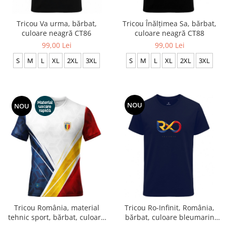
Accesorii
Colecții
Tricou Va urma, bărbat,
Tricou Înălțimea Sa, bărbat,
culoare neagră CT86
culoare neagră CT88
România
99,00 Lei
99,00 Lei
Haine dacice
S
M
L
XL
2XL
3XL
S
M
L
XL
2XL
3XL
Simboluri tradiționale
reinterpretate
Tricouri cu mesaje de bine
Tricouri de poveste
NOU
NOU
Carduri Cadou
Colecții speciale
Tricouri Andra
Colecția Cucuteni Neamț
Tricou România, material
Tricou Ro-Infinit, România,
tehnic sport, bărbat, culoare
bărbat, culoare bleumarin