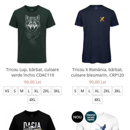
Tricou Lup, bărbat, culoare
Tricou X România, bărbat,
verde închis CDAC119
culoare bleumarin, CRP120
99,00 Lei
99,00 Lei
XS
S
M
L
XL
2XL
3XL
S
M
L
XL
2XL
3XL
4XL
4XL
NOU