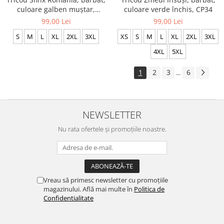
culoare galben muștar,
culoare verde închis, CP34
CRP107
99,00 Lei
99,00 Lei
S
M
L
XL
2XL
3XL
XS
S
M
L
XL
2XL
3XL
4XL
5XL
1
2
3
6
...
NEWSLETTER
Nu rata ofertele și promoțiile noastre.
Vreau să primesc newsletter cu promoțiile
magazinului. Află mai multe în
Politica de
Confidentialitate