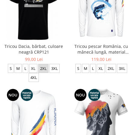
Tricou Dacia, bărbat, culoare
Tricou pescar România, cu
neagră CRP121
mânecă lungă, material
tehnic sport - CS62
99,00 Lei
119,00 Lei
S
M
L
XL
2XL
3XL
S
M
L
XL
2XL
3XL
4XL
NOU
NOU