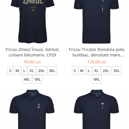
Tricou Zmeul Însuși, bărbat,
Tricou Tricolor România polo,
culoare bleumarin, CP29
bumbac, densitate mare,
culoare bleumarin, CRP88
99,00 Lei
129,00 Lei
S
M
L
XL
2XL
3XL
S
M
L
XL
2XL
3XL
4XL
5XL
4XL