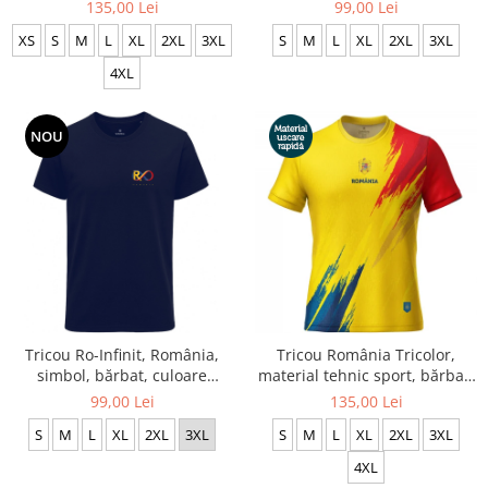
albă, CS71
CRP124
135,00 Lei
99,00 Lei
XS
S
M
L
XL
2XL
3XL
S
M
L
XL
2XL
3XL
4XL
NOU
Tricou Ro-Infinit, România,
Tricou România Tricolor,
simbol, bărbat, culoare
material tehnic sport, bărbat,
bleumarin CRP126
culoare galbenă, CS45
99,00 Lei
135,00 Lei
S
M
L
XL
2XL
3XL
S
M
L
XL
2XL
3XL
4XL