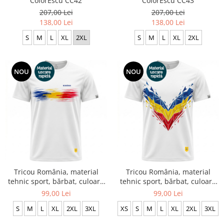
ColorEscu CC42
ColorEscu CC43
207,00 Lei
207,00 Lei
138,00 Lei
138,00 Lei
S
M
L
XL
2XL
S
M
L
XL
2XL
NOU
NOU
Tricou România, material
Tricou România, material
tehnic sport, bărbat, culoare
tehnic sport, bărbat, culoare
albă CS69
albă CS72
99,00 Lei
99,00 Lei
S
M
L
XL
2XL
3XL
XS
S
M
L
XL
2XL
3XL