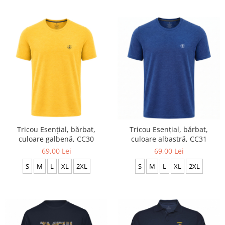
Tricou Esențial, bărbat,
Tricou Esențial, bărbat,
culoare galbenă, CC30
culoare albastră, CC31
69,00 Lei
69,00 Lei
S
M
L
XL
2XL
S
M
L
XL
2XL