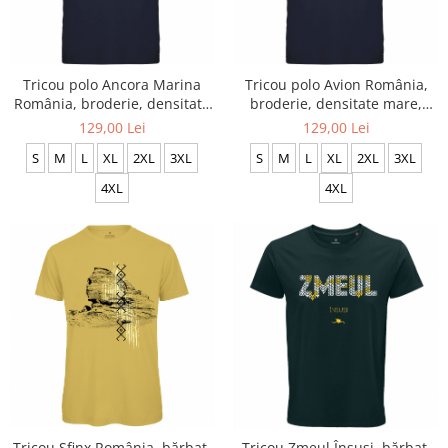
Tricou polo Ancora Marina
Tricou polo Avion România,
România, broderie, densitate
broderie, densitate mare,
mare, culoare bleumarin,
culoare bleumarin, CRP99
129,00 Lei
129,00 Lei
CRP91
S
M
L
XL
2XL
3XL
S
M
L
XL
2XL
3XL
4XL
4XL
Tricou Sfinx România, bărbat,
Tricou Zmeul Însuși, bărbat,