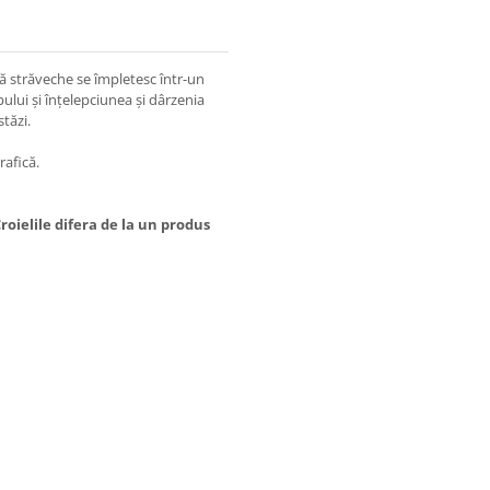
ă străveche se împletesc într-un
lui și înțelepciunea și dârzenia
stăzi.
afică.
oielile difera de la un produs