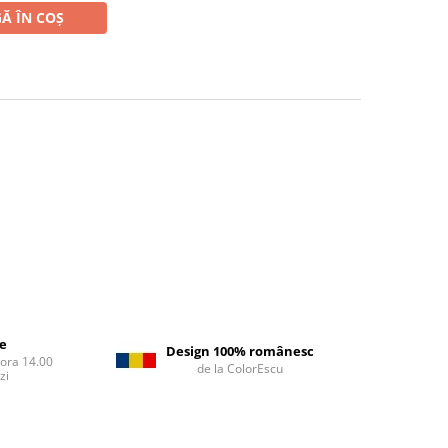
Ă ÎN COȘ
re
Design 100% românesc
 ora 14.00
de la ColorEscu
zi