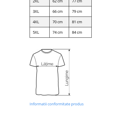
2XL
62 cm
77 cm
3XL
66 cm
79 cm
4XL
70 cm
81 cm
5XL
74 cm
84 cm
Informatii conformitate produs