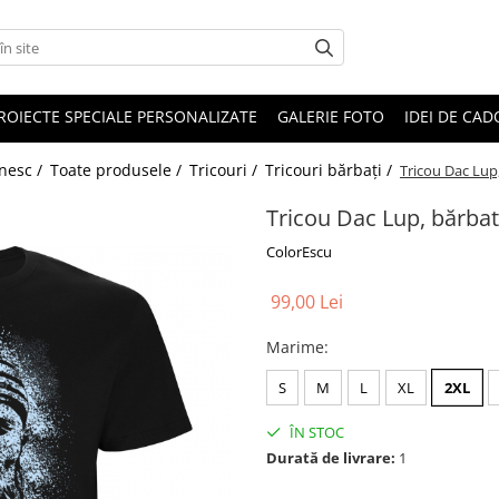
ROIECTE SPECIALE PERSONALIZATE
GALERIE FOTO
IDEI DE CA
ânesc /
Toate produsele /
Tricouri /
Tricouri bărbați /
Tricou Dac Lup
Tricou Dac Lup, bărba
ColorEscu
99,00 Lei
Marime
:
S
M
L
XL
2XL
ÎN STOC
Durată de livrare:
1