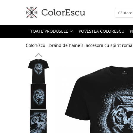
Toate produsele
TOATE PRODUSELE
POVESTEA COLORESCU
P
Tricouri
Tricouri bărbați
ColorEscu - brand de haine si accesorii cu spirit rom
Tricouri damă
Tricouri copii
Tricouri polo
Tricouri sport tehnice
Bluze si hanorace
Bluze si hanorace bărbați
Bluze si hanorace damă
Bluze de trening | Bluze tehnice
sport
Pantaloni
Șepci și căciuli