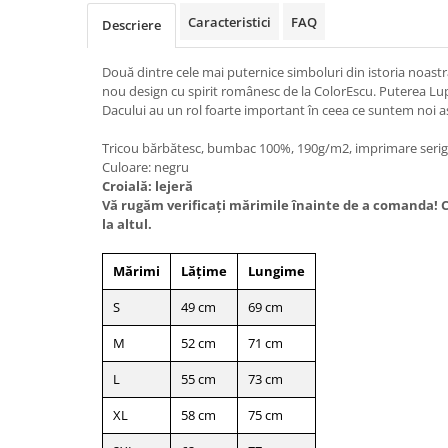
Caracteristici
FAQ
Descriere
Două dintre cele mai puternice simboluri din istoria noastr
nou design cu spirit românesc de la ColorEscu. Puterea Lupu
Dacului au un rol foarte important în ceea ce suntem noi a
Tricou bărbătesc, bumbac 100%, 190g/m2, imprimare serigr
Culoare: negru
Croială: lejeră
Vă rugăm verificaţi mărimile înainte de a comanda! Cr
la altul.
Mărimi
Lățime
Lungime
S
49 cm
69 cm
M
52 cm
71 cm
L
55 cm
73 cm
XL
58 cm
75 cm