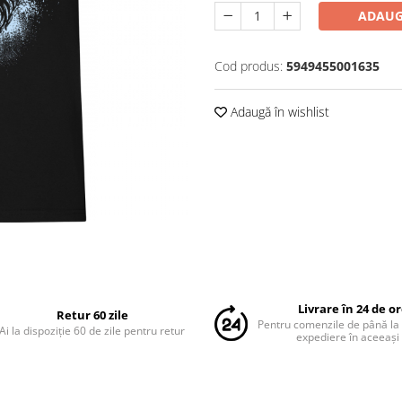
ADAUG
Cod produs:
5949455001635
Adaugă în wishlist
Livrare în 24 de o
Retur 60 zile
Pentru comenzile de până la
Ai la dispoziție 60 de zile pentru retur
expediere în aceeași 