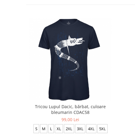
Tricou Lupul Dacic, bărbat, culoare
bleumarin CDAC58
99,00 Lei
S
M
L
XL
2XL
3XL
4XL
5XL