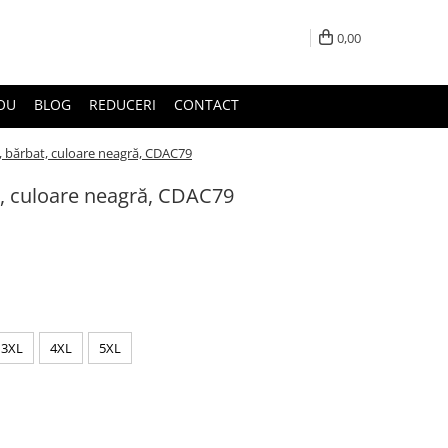
0,00
DOU
BLOG
REDUCERI
CONTACT
, bărbat, culoare neagră, CDAC79
t, culoare neagră, CDAC79
3XL
4XL
5XL