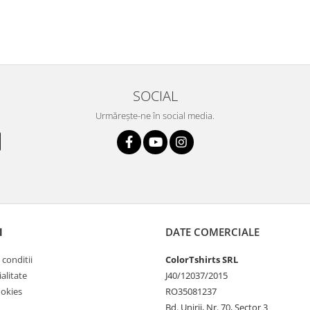
SOCIAL
Urmărește-ne în social media.
I
DATE COMERCIALE
 conditii
ColorTshirts SRL
alitate
J40/12037/2015
ookies
RO35081237
Bd. Unirii, Nr. 70, Sector 3