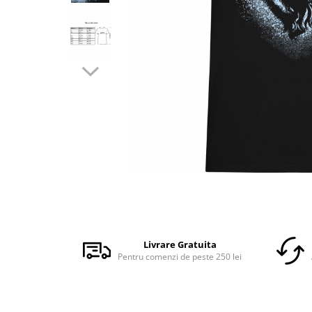
Accesorii
Colecții
România
Haine dacice
Simboluri tradiționale
reinterpretate
Tricouri cu mesaje de bine
Tricouri de poveste
Carduri Cadou
Colecții speciale
Tricouri Andra
Distribuie
Colecția Cucuteni Neamț
pe
Facebook
Livrare Gratuita
Pentru comenzi de peste 250 lei