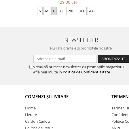
129,00 Lei
S
M
L
XL
2XL
3XL
4XL
NEWSLETTER
Nu rata ofertele și promoțiile noastre.
Vreau să primesc newsletter cu promoțiile magazinului.
Află mai multe în
Politica de Confidentialitate
COMENZI ȘI LIVRARE
TERMEN
Home
Termeni si
Livrare
Confidenti
Carduri Cadou
Politica C
Politica de Retur
ANPC