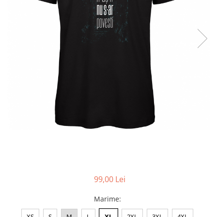
Accesorii
Colecții
România
Haine dacice
Simboluri tradiționale
reinterpretate
Tricouri cu mesaje de bine
Tricouri de poveste
Carduri Cadou
Colecții speciale
Tricouri Andra
Colecția Cucuteni Neamț
99,00 Lei
Marime
:
XS
S
M
L
XL
2XL
3XL
4XL