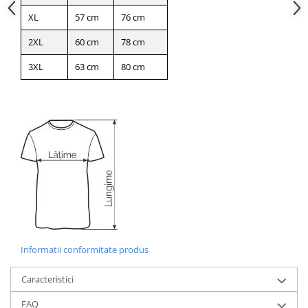
XL
57 cm
76 cm
2XL
60 cm
78 cm
3XL
63 cm
80 cm
Informatii conformitate produs
Caracteristici
FAQ