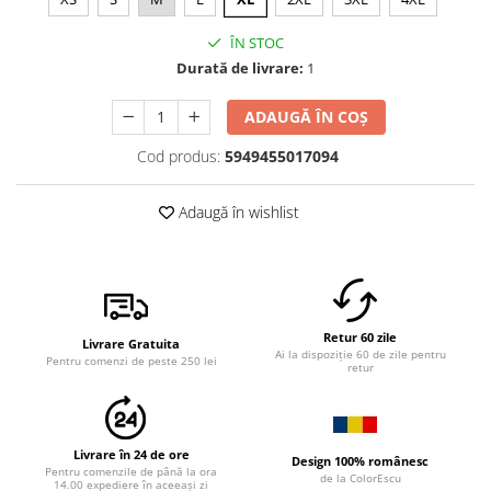
ÎN STOC
Durată de livrare:
1
ADAUGĂ ÎN COȘ
Cod produs:
5949455017094
Adaugă în wishlist
Retur 60 zile
Livrare Gratuita
Ai la dispoziție 60 de zile pentru
Pentru comenzi de peste 250 lei
retur
Livrare în 24 de ore
Design 100% românesc
Pentru comenzile de până la ora
de la ColorEscu
14.00 expediere în aceeași zi