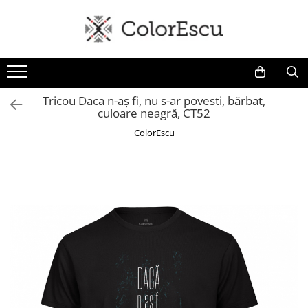
Toate produsele
Tricouri
Tricouri bărbați
Tricou Daca n-aș fi, nu s-ar povesti, bărbat,
culoare neagră, CT52
Tricouri damă
Tricouri copii
ColorEscu
Tricouri polo
Tricouri sport tehnice
Bluze si hanorace
Bluze si hanorace bărbați
Bluze si hanorace damă
Bluze de trening | Bluze tehnice
sport
Pantaloni
Șepci și căciuli