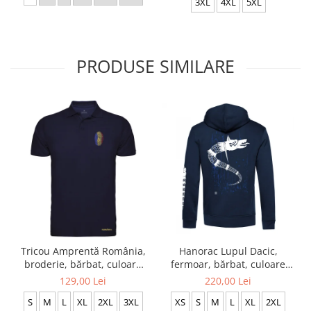
3XL
4XL
5XL
PRODUSE SIMILARE
Tricou Amprentă România,
Hanorac Lupul Dacic,
broderie, bărbat, culoare
fermoar, bărbat, culoare
bleumarin CRP28
bleumarin, CH06
129,00 Lei
220,00 Lei
S
M
L
XL
2XL
3XL
XS
S
M
L
XL
2XL