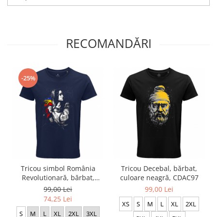
RECOMANDĂRI
-25%
Tricou Decebal, bărbat,
Tricou simbol România
culoare neagră, CDAC97
Revolutionară, bărbat,
culoare bleumarin, CRP92
99,00 Lei
99,00 Lei
74,25 Lei
XS
S
M
L
XL
2XL
S
M
L
XL
2XL
3XL