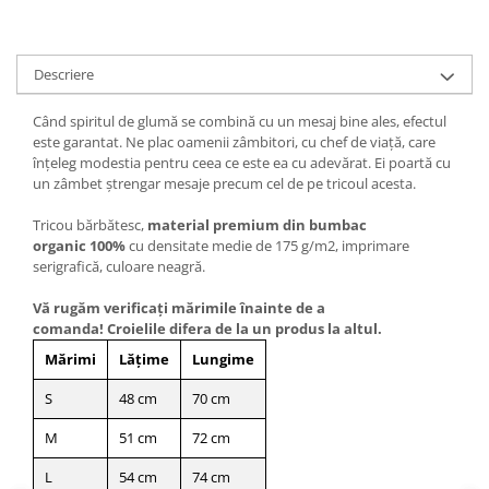
Descriere
Când spiritul de glumă se combină cu un mesaj bine ales, efectul
este garantat. Ne plac oamenii zâmbitori, cu chef de viață, care
înțeleg modestia pentru ceea ce este ea cu adevărat. Ei poartă cu
un zâmbet ștrengar mesaje precum cel de pe tricoul acesta.
Tricou bărbătesc,
material premium din bumbac
organic 100%
cu densitate medie de 175 g/m2, imprimare
serigrafică, culoare neagră.
Vă rugăm verificaţi mărimile înainte de a
comanda! Croielile difera de la un produs la altul.
Mărimi
Lățime
Lungime
S
48 cm
70 cm
M
51 cm
72 cm
L
54 cm
74 cm