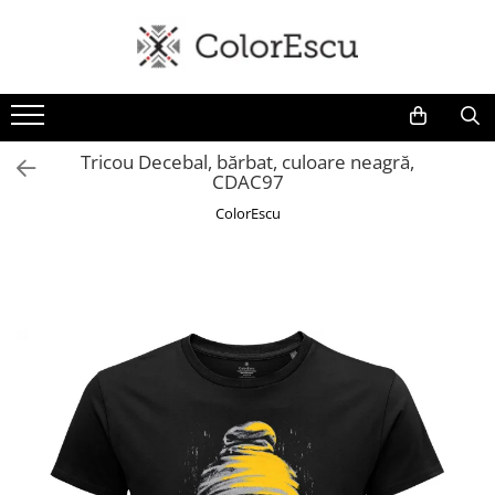
Toate produsele
Tricouri
Tricouri bărbați
Tricou Decebal, bărbat, culoare neagră,
CDAC97
Tricouri damă
Tricouri copii
ColorEscu
Tricouri polo
Tricouri sport tehnice
Bluze si hanorace
Bluze si hanorace bărbați
Bluze si hanorace damă
Bluze de trening | Bluze tehnice
sport
Pantaloni
Șepci și căciuli