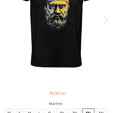
Accesorii
Colecții
România
Haine dacice
Simboluri tradiționale
reinterpretate
Tricouri cu mesaje de bine
Tricouri de poveste
Carduri Cadou
Colecții speciale
Tricouri Andra
Colecția Cucuteni Neamț
99,00 Lei
Marime
:
XS
S
M
L
XL
2XL
3XL
4XL
5XL