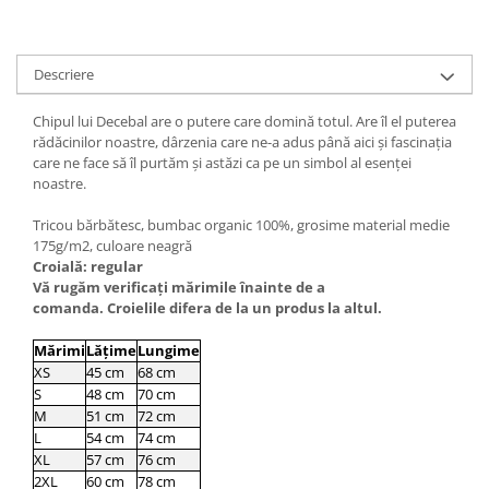
Descriere
Chipul lui Decebal are o putere care domină totul. Are îl el puterea
rădăcinilor noastre, dârzenia care ne-a adus până aici și fascinația
care ne face să îl purtăm și astăzi ca pe un simbol al esenței
noastre.
Tricou bărbătesc, bumbac organic 100%, grosime material medie
175g/m2, culoare neagră
Croială: regular
Vă rugăm verificaţi mărimile înainte de a
comanda. Croielile difera de la un produs la altul.
Mărimi
Lățime
Lungime
XS
45 cm
68 cm
S
48 cm
70 cm
M
51 cm
72 cm
L
54 cm
74 cm
XL
57 cm
76 cm
2XL
60 cm
78 cm