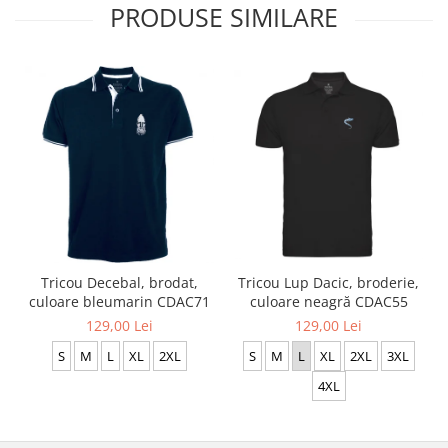
PRODUSE SIMILARE
Tricou Decebal, brodat,
Tricou Lup Dacic, broderie,
culoare bleumarin CDAC71
culoare neagră CDAC55
129,00 Lei
129,00 Lei
S
M
L
XL
2XL
S
M
L
XL
2XL
3XL
4XL