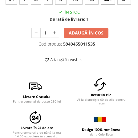
ÎN STOC
Durată de livrare:
1
ADAUGĂ ÎN COȘ
Cod produs:
5949455011535
Adaugă în wishlist
Retur 60 zile
Livrare Gratuita
Ai la dispoziție 60 de zile pentru
Pentru comenzi de peste 250 lei
retur
Livrare în 24 de ore
Design 100% românesc
Pentru comenzile de până la ora
de la ColorEscu
14.00 expediere în aceeași zi