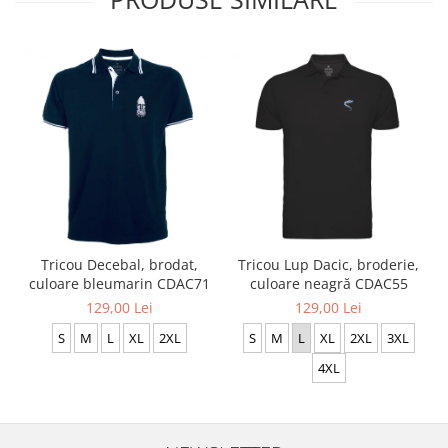
Tricou Decebal, brodat,
Tricou Lup Dacic, broderie,
culoare bleumarin CDAC71
culoare neagră CDAC55
129,00 Lei
129,00 Lei
S
M
L
XL
2XL
S
M
L
XL
2XL
3XL
4XL