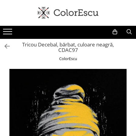
Toate produsele
Tricouri
Tricouri bărbați
Tricou Decebal, bărbat, culoare neagră,
CDAC97
Tricouri damă
Tricouri copii
ColorEscu
Tricouri polo
Tricouri sport tehnice
Bluze si hanorace
Bluze si hanorace bărbați
Bluze si hanorace damă
Bluze de trening | Bluze tehnice
sport
Pantaloni
Șepci și căciuli