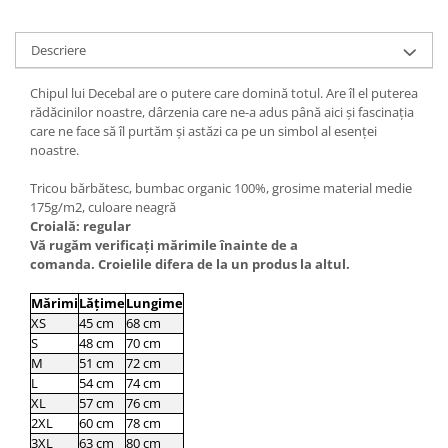
Descriere
Chipul lui Decebal are o putere care domină totul. Are îl el puterea
rădăcinilor noastre, dârzenia care ne-a adus până aici și fascinația
care ne face să îl purtăm și astăzi ca pe un simbol al esenței
noastre.
Tricou bărbătesc, bumbac organic 100%, grosime material medie
175g/m2, culoare neagră
Croială: regular
Vă rugăm verificaţi mărimile înainte de a
comanda. Croielile difera de la un produs la altul.
Mărimi
Lățime
Lungime
XS
45 cm
68 cm
S
48 cm
70 cm
M
51 cm
72 cm
L
54 cm
74 cm
XL
57 cm
76 cm
2XL
60 cm
78 cm
3XL
63 cm
80 cm