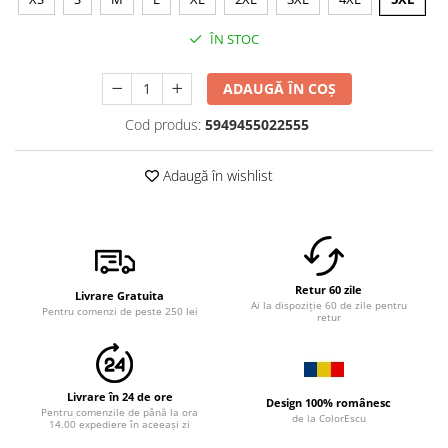
ÎN STOC
ADAUGĂ ÎN COȘ
Cod produs:
5949455022555
Adaugă în wishlist
Retur 60 zile
Livrare Gratuita
Ai la dispoziție 60 de zile pentru
Pentru comenzi de peste 250 lei
retur
Livrare în 24 de ore
Design 100% românesc
Pentru comenzile de până la ora
de la ColorEscu
14.00 expediere în aceeași zi