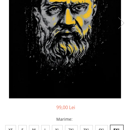
Accesorii
Colecții
România
Haine dacice
Simboluri tradiționale
reinterpretate
Tricouri cu mesaje de bine
Tricouri de poveste
Carduri Cadou
Colecții speciale
Tricouri Andra
Colecția Cucuteni Neamț
99,00 Lei
Marime
:
XS
S
M
L
XL
2XL
3XL
4XL
5XL