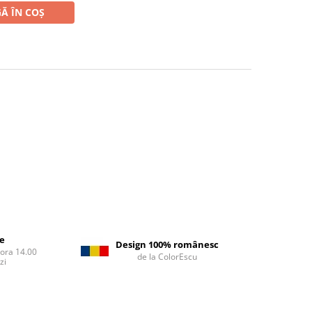
Ă ÎN COȘ
re
Design 100% românesc
 ora 14.00
de la ColorEscu
zi