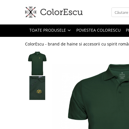
Toate produsele
TOATE PRODUSELE
POVESTEA COLORESCU
P
Tricouri
Tricouri bărbați
ColorEscu - brand de haine si accesorii cu spirit rom
Tricouri damă
Tricouri copii
Tricouri polo
Tricouri sport tehnice
Bluze si hanorace
Bluze si hanorace bărbați
Bluze si hanorace damă
Bluze de trening | Bluze tehnice
sport
Pantaloni
Șepci și căciuli