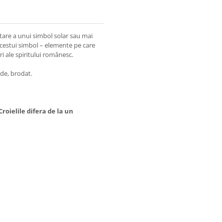
tare a unui simbol solar sau mai
 acestui simbol – elemente pe care
ri ale spiritului românesc.
de, brodat.
roielile difera de la un