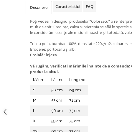
Caracteristici
FAQ
Descriere
Poți vedea în designul produselor ”ColorEscu” o reinterpre
mult de atât! Credinţa, calea şi prietenia se află în spatele
le considerăm esenţe ale misiunii noastre şi, totodată, valo
Tricou polo, bumbac 100%, densitate 220g/m2, culoare ver
Broderie: portocaliu și alb.
Croială: lejera
Vă rugăm, verificaţi mărimile înainte de a comanda! C
produs la altul.
Mărimi
Lățime
Lungime
S
50 cm
69 cm
M
53 cm
71 cm
L
56 cm
73 cm
XL
59 cm
75 cm
2XL
63 cm
77 cm