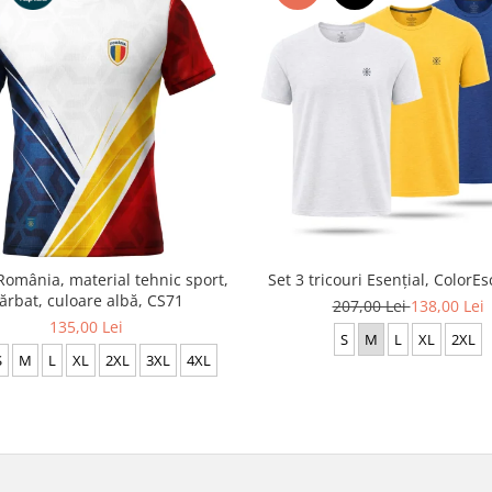
România, material tehnic sport,
Set 3 tricouri Esențial, ColorE
ărbat, culoare albă, CS71
207,00 Lei
138,00 Lei
135,00 Lei
S
M
L
XL
2XL
S
M
L
XL
2XL
3XL
4XL