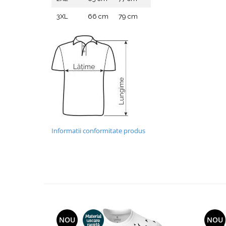
3XL
66 cm
79 cm
Informatii conformitate produs
NOU
NOU