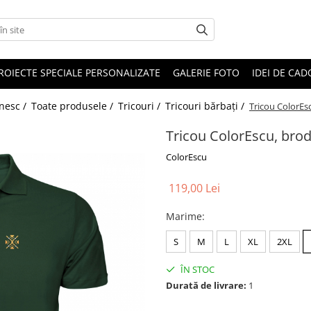
ROIECTE SPECIALE PERSONALIZATE
GALERIE FOTO
IDEI DE CA
ânesc /
Toate produsele /
Tricouri /
Tricouri bărbați /
Tricou ColorEs
Tricou ColorEscu, brod
ColorEscu
119,00 Lei
Marime
:
S
M
L
XL
2XL
ÎN STOC
Durată de livrare:
1