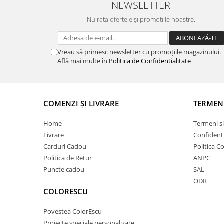
NEWSLETTER
Nu rata ofertele și promoțiile noastre.
Vreau să primesc newsletter cu promoțiile magazinului.
Află mai multe în
Politica de Confidentialitate
COMENZI ȘI LIVRARE
TERMEN
Home
Termeni si
Livrare
Confidenti
Carduri Cadou
Politica C
Politica de Retur
ANPC
Puncte cadou
SAL
ODR
COLORESCU
Povestea ColorEscu
Proiecte speciale personalizate