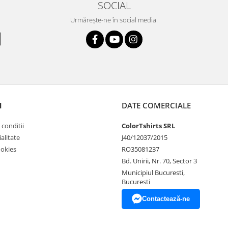
SOCIAL
Urmărește-ne în social media.
I
DATE COMERCIALE
 conditii
ColorTshirts SRL
alitate
J40/12037/2015
ookies
RO35081237
Bd. Unirii, Nr. 70, Sector 3
Municipiul Bucuresti,
Bucuresti
Contactează-ne