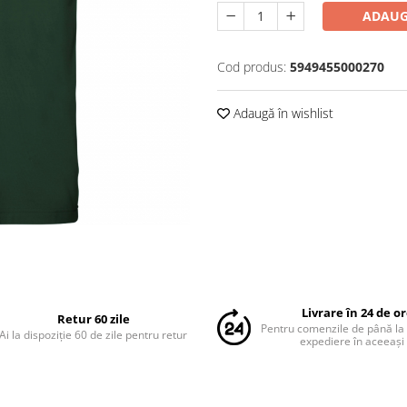
ADAUG
Cod produs:
5949455000270
Adaugă în wishlist
Livrare în 24 de o
Retur 60 zile
Pentru comenzile de până la
Ai la dispoziție 60 de zile pentru retur
expediere în aceeași 