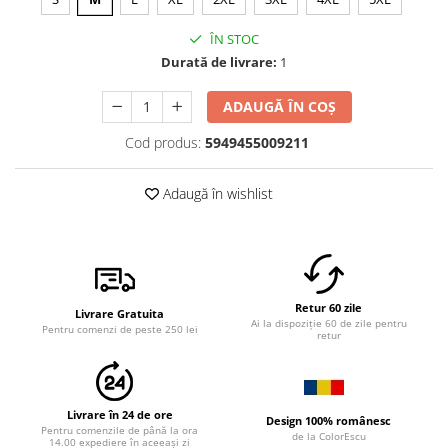
ÎN STOC
Durată de livrare:
1
ADAUGĂ ÎN COȘ
Cod produs:
5949455009211
Adaugă în wishlist
Retur 60 zile
Livrare Gratuita
Ai la dispoziție 60 de zile pentru
Pentru comenzi de peste 250 lei
retur
Livrare în 24 de ore
Design 100% românesc
Pentru comenzile de până la ora
de la ColorEscu
14.00 expediere în aceeași zi