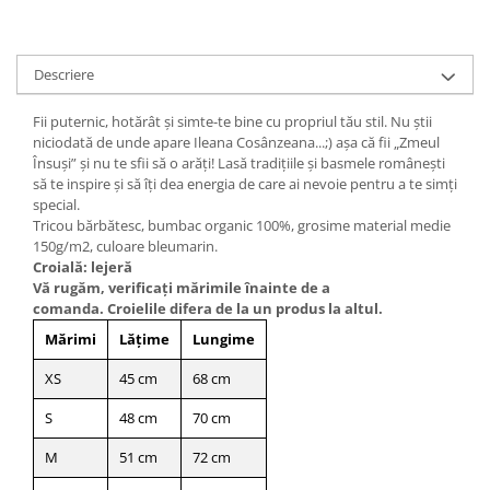
Descriere
Fii puternic, hotărât şi simte-te bine cu propriul tău stil. Nu ştii
niciodată de unde apare Ileana Cosânzeana...;) aşa că fii „Zmeul
Însuşi” şi nu te sfii să o arăţi! Lasă tradiţiile şi basmele româneşti
să te inspire şi să îţi dea energia de care ai nevoie pentru a te simţi
special.
Tricou bărbătesc, bumbac organic 100%, grosime material medie
150g/m2, culoare bleumarin.
Croială: lejeră
Vă rugăm, verificaţi mărimile înainte de a
comanda. Croielile difera de la un produs la altul.
Mărimi
Lățime
Lungime
XS
45 cm
68 cm
S
48 cm
70 cm
M
51 cm
72 cm