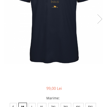
Accesorii
Colecții
România
Haine dacice
Simboluri tradiționale
reinterpretate
Tricouri cu mesaje de bine
Tricouri de poveste
Carduri Cadou
Colecții speciale
Tricouri Andra
Colecția Cucuteni Neamț
99,00 Lei
Marime
:
S
M
L
XL
2XL
3XL
4XL
5XL