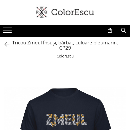
Toate produsele
Tricouri
Tricouri bărbați
Tricou Zmeul Însuși, bărbat, culoare bleumarin,
CP29
Tricouri damă
Tricouri copii
ColorEscu
Tricouri polo
Tricouri sport tehnice
Bluze si hanorace
Bluze si hanorace bărbați
Bluze si hanorace damă
Bluze de trening | Bluze tehnice
sport
Pantaloni
Șepci și căciuli