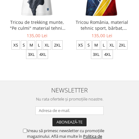
Tricou de trekking munte,
Tricou România, material
"Pe culmi" material tehnic
tehnic sport, bărbat,
sport, culoare albă CS65
culoare albă, CS71
135,00 Lei
135,00 Lei
XS
S
M
L
XL
2XL
XS
S
M
L
XL
2XL
3XL
4XL
3XL
4XL
NEWSLETTER
Nu rata ofertele și promoțiile noastre.
Vreau să primesc newsletter cu promoțiile
magazinului. Află mai multe în
Politica de