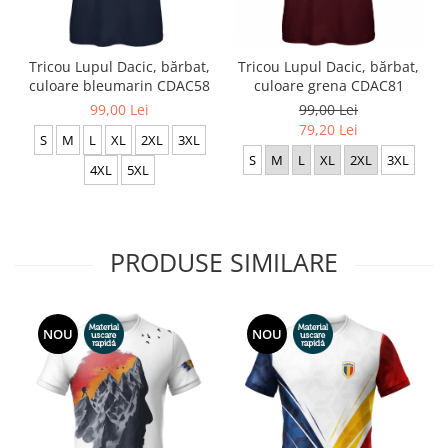
Tricou Lupul Dacic, bărbat,
Tricou Lupul Dacic, bărbat,
culoare bleumarin CDAC58
culoare grena CDAC81
99,00 Lei
99,00 Lei
79,20 Lei
S
M
L
XL
2XL
3XL
S
M
L
XL
2XL
3XL
4XL
5XL
PRODUSE SIMILARE
NOU
NOU