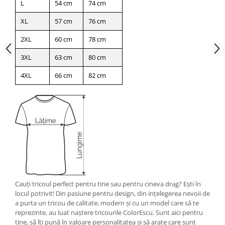
L
54 cm
74 cm
XL
57 cm
76 cm
2XL
60 cm
78 cm
3XL
63 cm
80 cm
4XL
66 cm
82 cm
Cauţi tricoul perfect pentru tine sau pentru cineva drag? Eşti în
locul potrivit! Din pasiune pentru design, din inţelegerea nevoii de
a purta un tricou de calitate, modern şi cu un model care să te
reprezinte, au luat naştere tricourile ColorEscu. Sunt aici pentru
tine, să îţi pună în valoare personalitatea şi să arate care sunt