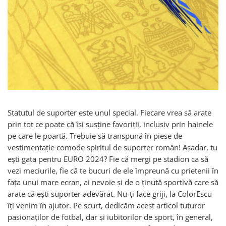
Accesorii
Colecții
România
Haine dacice
Simboluri tradiționale
reinterpretate
Tricouri cu mesaje de bine
Tricouri de poveste
Statutul de suporter este unul special. Fiecare vrea să arate
Carduri Cadou
prin tot ce poate că își susține favoriții, inclusiv prin hainele
Colecții speciale
pe care le poartă. Trebuie să transpună în piese de
Tricouri Andra
vestimentație comode spiritul de suporter român! Așadar, tu
Colecția Cucuteni Neamț
eşti gata pentru EURO 2024? Fie că mergi pe stadion ca să
vezi meciurile, fie că te bucuri de ele împreună cu prietenii în
fața unui mare ecran, ai nevoie şi de o ţinută sportivă care să
arate că eşti suporter adevărat. Nu-ţi face griji, la ColorEscu
îţi venim în ajutor. Pe scurt, dedicăm acest articol tuturor
pasionaţilor de fotbal, dar şi iubitorilor de sport, în general,