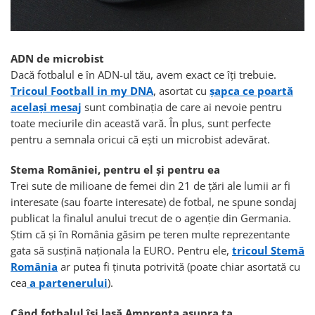
ADN de microbist
Dacă fotbalul e în ADN-ul tău, avem exact ce îţi trebuie.
Tricoul Football in my DNA
, asortat cu
şapca ce poartă
acelaşi mesaj
sunt combinaţia de care ai nevoie pentru
toate meciurile din această vară. În plus, sunt perfecte
pentru a semnala oricui că eşti un microbist adevărat.
Stema României, pentru el şi pentru ea
Trei sute de milioane de femei din 21 de ţări ale lumii ar fi
interesate (sau foarte interesate) de fotbal, ne spune sondaj
publicat la finalul anului trecut de o agenţie din Germania.
Ştim că şi în România găsim pe teren multe reprezentante
gata să susţină naţionala la EURO. Pentru ele,
tricoul Stemă
România
ar putea fi ţinuta potrivită (poate chiar asortată cu
cea
a partenerului
).
Când fotbalul îşi lasă Amprenta asupra ta