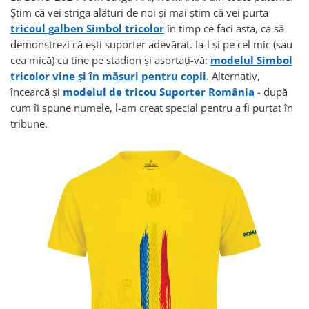
Ştim că vei striga alături de noi şi mai ştim că vei purta
tricoul galben Simbol tricolor
în timp ce faci asta, ca să
demonstrezi că eşti suporter adevărat. Ia-l şi pe cel mic (sau
cea mică) cu tine pe stadion şi asortaţi-vă:
modelul Simbol
tricolor vine şi în măsuri pentru copii
. Alternativ,
încearcă şi
modelul de tricou Suporter România
- după
cum îi spune numele, l-am creat special pentru a fi purtat în
tribune.