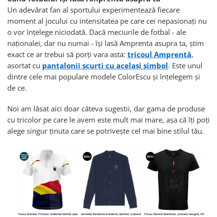
Un adevărat fan al sportului experimentează fiecare
moment al jocului cu intensitatea pe care cei nepasionaţi nu
o vor înţelege niciodată. Dacă meciurile de fotbal - ale
naţionalei, dar nu numai - îşi lasă Amprenta asupra ta, ştim
exact ce ar trebui să porţi vara asta:
tricoul Amprentă
,
asortat cu
pantalonii scurţi cu acelaşi simbol
. Este unul
dintre cele mai populare modele ColorEscu şi înţelegem şi
de ce.
Noi am lăsat aici doar câteva sugestii, dar gama de produse
cu tricolor pe care le avem este mult mai mare, așa că îți poți
alege singur ținuta care se potrivește cel mai bine stilul tău.