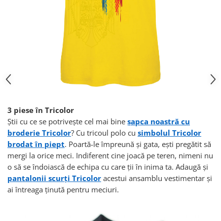
3 piese în Tricolor
Ştii cu ce se potriveşte cel mai bine
şapca noastră cu
broderie Tricolor
? Cu tricoul polo cu
simbolul Tricolor
brodat în piept
. Poartă-le împreună şi gata, eşti pregătit să
mergi la orice meci. Indiferent cine joacă pe teren, nimeni nu
o să se îndoiască de echipa cu care ţii în inima ta. Adaugă şi
pantalonii scurţi Tricolor
acestui ansamblu vestimentar şi
ai întreaga ţinută pentru meciuri.