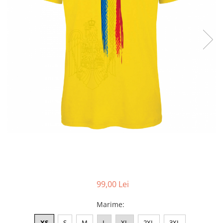
Accesorii
Colecții
România
Haine dacice
Simboluri tradiționale
reinterpretate
Tricouri cu mesaje de bine
Tricouri de poveste
Carduri Cadou
Colecții speciale
Tricouri Andra
Colecția Cucuteni Neamț
99,00 Lei
Marime
:
XS
S
M
L
XL
2XL
3XL