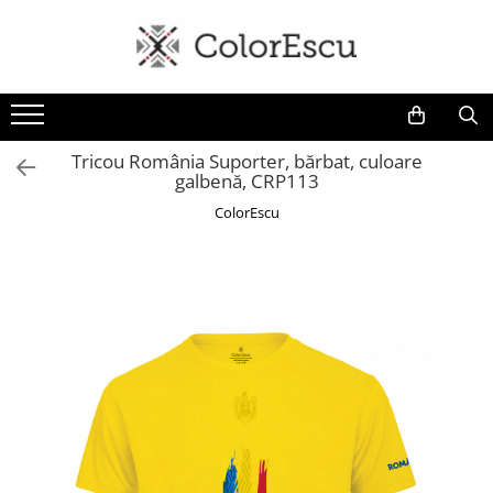
Toate produsele
Tricouri
Tricouri bărbați
Tricou România Suporter, bărbat, culoare
galbenă, CRP113
Tricouri damă
Tricouri copii
ColorEscu
Tricouri polo
Tricouri sport tehnice
Bluze si hanorace
Bluze si hanorace bărbați
Bluze si hanorace damă
Bluze de trening | Bluze tehnice
sport
Pantaloni
Șepci și căciuli