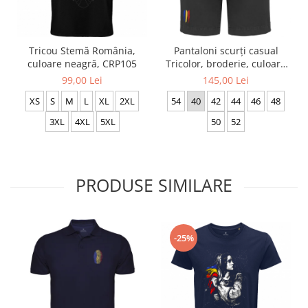
Tricou Stemă România,
Pantaloni scurți casual
culoare neagră, CRP105
Tricolor, broderie, culoare
neagră, CA91
99,00 Lei
145,00 Lei
XS
S
M
L
XL
2XL
54
40
42
44
46
48
3XL
4XL
5XL
50
52
PRODUSE SIMILARE
-25%