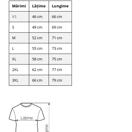
Mărimi
Lățime
Lungime
XS
46 cm
66 cm
S
49 cm
69 cm
M
52 cm
71 cm
L
55 cm
73 cm
XL
58 cm
75 cm
2XL
62 cm
77 cm
3XL
66 cm
79 cm