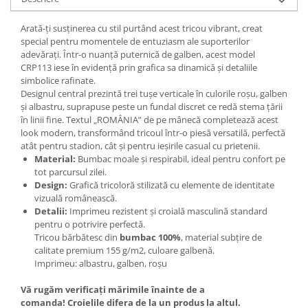
Arată-ți susținerea cu stil purtând acest tricou vibrant, creat
special pentru momentele de entuziasm ale suporterilor
adevărați. Într-o nuanță puternică de galben, acest model
CRP113 iese în evidență prin grafica sa dinamică și detaliile
simbolice rafinate.
Designul central prezintă trei tușe verticale în culorile roșu, galben
și albastru, suprapuse peste un fundal discret ce redă stema țării
în linii fine. Textul „ROMÂNIA” de pe mânecă completează acest
look modern, transformând tricoul într-o piesă versatilă, perfectă
atât pentru stadion, cât și pentru ieșirile casual cu prietenii.
Material:
Bumbac moale și respirabil, ideal pentru confort pe
tot parcursul zilei.
Design:
Grafică tricoloră stilizată cu elemente de identitate
vizuală românească.
Detalii:
Imprimeu rezistent și croială masculină standard
pentru o potrivire perfectă.
Tricou bărbătesc din
bumbac 100%
, material subțire de
calitate premium 155 g/m2, culoare galbenă.
Imprimeu: albastru, galben, roșu
Vă rugăm verificaţi mărimile înainte de a
comanda! Croielile difera de la un produs la altul.