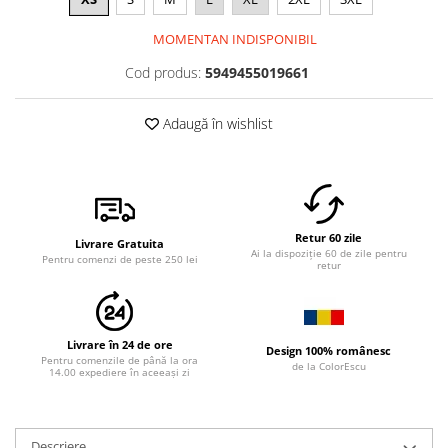
MOMENTAN INDISPONIBIL
Cod produs:
5949455019661
Adaugă în wishlist
Retur 60 zile
Livrare Gratuita
Ai la dispoziție 60 de zile pentru
Pentru comenzi de peste 250 lei
retur
Livrare în 24 de ore
Design 100% românesc
Pentru comenzile de până la ora
de la ColorEscu
14.00 expediere în aceeași zi
Descriere