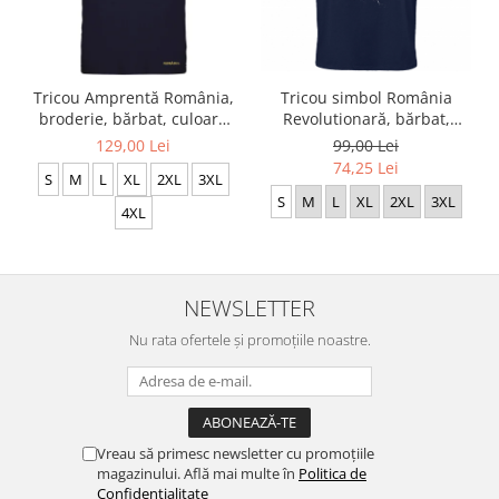
Tricou Amprentă România,
Tricou simbol România
broderie, bărbat, culoare
Revolutionară, bărbat,
bleumarin CRP28
culoare bleumarin, CRP92
129,00 Lei
99,00 Lei
74,25 Lei
S
M
L
XL
2XL
3XL
S
M
L
XL
2XL
3XL
4XL
NEWSLETTER
Nu rata ofertele și promoțiile noastre.
Vreau să primesc newsletter cu promoțiile
magazinului. Află mai multe în
Politica de
Confidentialitate