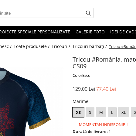
ROIECTE SPECIALE PERSONALIZATE
GALERIE FOTO
IDEI DE CA
ânesc /
Toate produsele /
Tricouri /
Tricouri bărbați /
Tricou #Români
Tricou #România, mater
CS09
ColorEscu
129,00 Lei
77,40 Lei
Marime
:
XS
S
M
L
XL
MOMENTAN INDISPONIBIL
Durată de livrare:
1