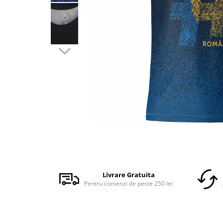
Accesorii
Colecții
România
Haine dacice
Simboluri tradiționale
reinterpretate
Tricouri cu mesaje de bine
Tricouri de poveste
Carduri Cadou
Colecții speciale
Tricouri Andra
Distribuie
Colecția Cucuteni Neamț
pe
Facebook
Livrare Gratuita
Pentru comenzi de peste 250 lei