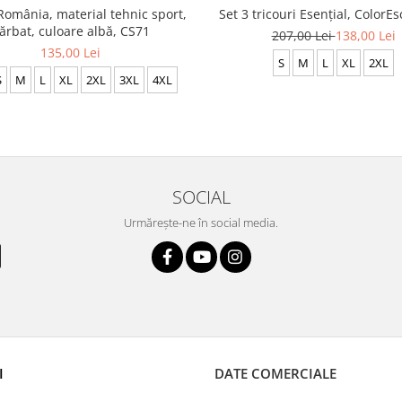
România, material tehnic sport,
Set 3 tricouri Esențial, ColorE
ărbat, culoare albă, CS71
207,00 Lei
138,00 Lei
135,00 Lei
S
M
L
XL
2XL
S
M
L
XL
2XL
3XL
4XL
SOCIAL
Urmărește-ne în social media.
I
DATE COMERCIALE