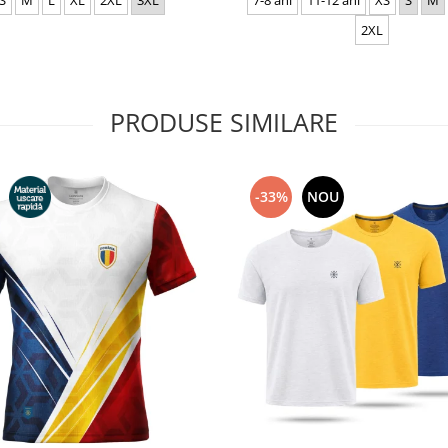
S
M
L
XL
2XL
3XL
7-8 ani
11-12 ani
XS
S
M
2XL
PRODUSE SIMILARE
-33%
NOU