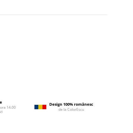
re
Design 100% românesc
 ora 14.00
de la ColorEscu
zi