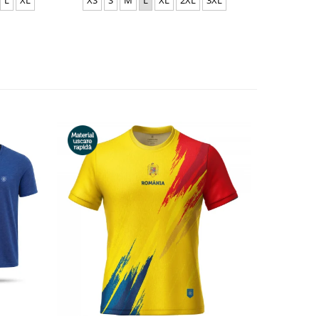
XS
S
M
L
XL
2XL
3XL
L
XL
-33%