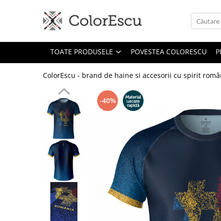
Toate produsele
TOATE PRODUSELE
POVESTEA COLORESCU
P
Tricouri
Tricouri bărbați
ColorEscu - brand de haine si accesorii cu spirit rom
Tricouri damă
Tricouri copii
-40%
Tricouri polo
Tricouri sport tehnice
Bluze si hanorace
Bluze si hanorace bărbați
Bluze si hanorace damă
Bluze de trening | Bluze tehnice
sport
Pantaloni
Șepci și căciuli