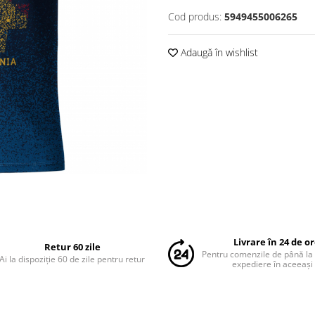
Cod produs:
5949455006265
Adaugă în wishlist
Livrare în 24 de o
Retur 60 zile
Pentru comenzile de până la
Ai la dispoziție 60 de zile pentru retur
expediere în aceeași 