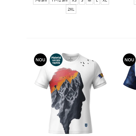
7-8 ani
11-12 ani
XS
S
M
L
XL
2XL
NOU
NOU