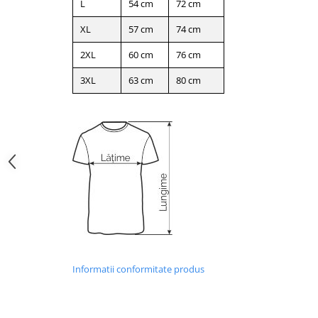
L
54 cm
72 cm
XL
57 cm
74 cm
2XL
60 cm
76 cm
3XL
63 cm
80 cm
Informatii conformitate produs