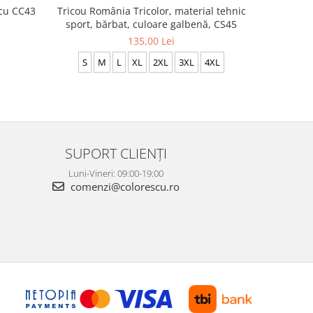
scu CC43
Tricou România Tricolor, material tehnic
Set 3 tric
sport, bărbat, culoare galbenă, CS45
2
135,00 Lei
S
M
L
XL
2XL
3XL
4XL
SUPORT CLIENȚI
Luni-Vineri: 09:00-19:00
comenzi@colorescu.ro