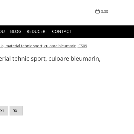
0,00
DOU
BLOG
REDUCERI
CONTACT
a, material tehnic sport, culoare bleumarin, CS09
ial tehnic sport, culoare bleumarin,
2XL
3XL