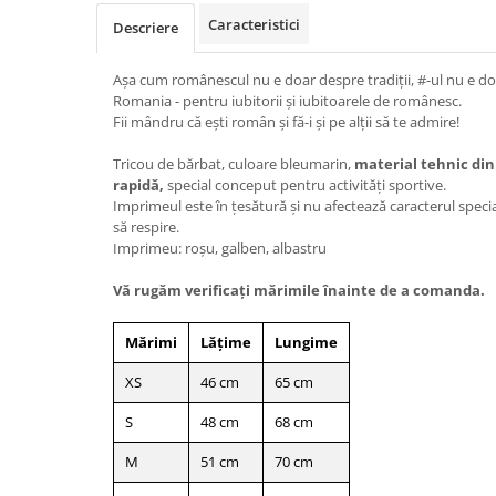
Caracteristici
Descriere
Așa cum românescul nu e doar despre tradiții, #-ul nu e do
Romania - pentru iubitorii şi iubitoarele de românesc.
Fii mândru că ești român și fă-i și pe alții să te admire!
Tricou de bărbat, culoare bleumarin,
material tehnic din
rapidă,
special conceput pentru activități sportive.
Imprimeul este în țesătură și nu afectează caracterul special
să respire.
Imprimeu: roșu, galben, albastru
Vă rugăm verificaţi mărimile înainte de a comanda.
Mărimi
Lățime
Lungime
XS
46 cm
65 cm
S
48 cm
68 cm
M
51 cm
70 cm