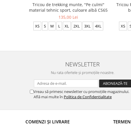
Tricou de trekking munte, "Pe culmi"
Tricou 
material tehnic sport, culoare albă CS65
b
135,00 Lei
XS
S
M
L
XL
2XL
3XL
4XL
XS
NEWSLETTER
Nu rata ofertele și promoțiile noastre.
Vreau să primesc newsletter cu promoțiile magazinului.
Află mai multe în
Politica de Confidentialitate
COMENZI ȘI LIVRARE
TERMEN