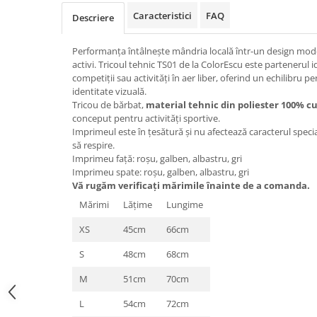
Caracteristici
FAQ
Descriere
Performanța întâlnește mândria locală într-un design mode
activi. Tricoul tehnic TS01 de la ColorEscu este partenerul
competiții sau activități în aer liber, oferind un echilibru pe
identitate vizuală.
Tricou de bărbat,
material tehnic din poliester 100% c
conceput pentru activități sportive.
Imprimeul este în țesătură și nu afectează caracterul special
să respire.
Imprimeu față: roșu, galben, albastru, gri
Imprimeu spate: roșu, galben, albastru, gri
Vă rugăm verificaţi mărimile înainte de a comanda.
Mărimi
Lăţime
Lungime
XS
45cm
66cm
S
48cm
68cm
M
51cm
70cm
L
54cm
72cm