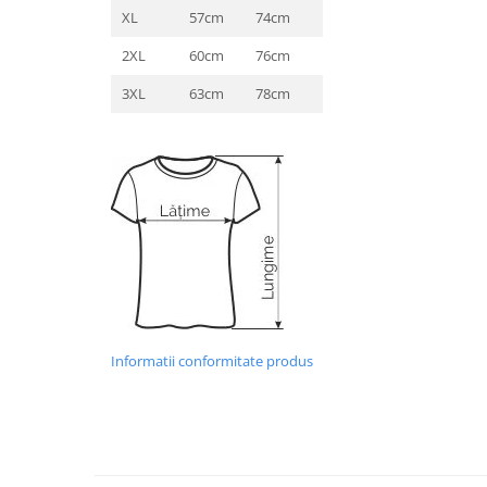
XL
57cm
74cm
2XL
60cm
76cm
3XL
63cm
78cm
Informatii conformitate produs