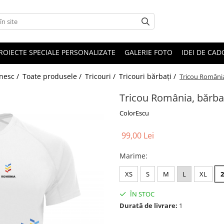
ROIECTE SPECIALE PERSONALIZATE
GALERIE FOTO
IDEI DE CA
ânesc /
Toate produsele /
Tricouri /
Tricouri bărbați /
Tricou România
Tricou România, bărbat
ColorEscu
99,00 Lei
Marime
:
XS
S
M
L
XL
ÎN STOC
Durată de livrare:
1