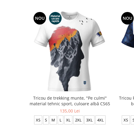
NOU
NOU
Tricou de trekking munte, "Pe culmi"
Tricou 
material tehnic sport, culoare albă CS65
b
135,00 Lei
XS
S
M
L
XL
2XL
3XL
4XL
XS