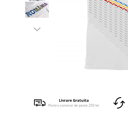
Accesorii
Colecții
România
Haine dacice
Simboluri tradiționale
reinterpretate
Tricouri cu mesaje de bine
Tricouri de poveste
Carduri Cadou
Colecții speciale
Tricouri Andra
Distribuie
Colecția Cucuteni Neamț
pe
Facebook
Livrare Gratuita
Pentru comenzi de peste 250 lei