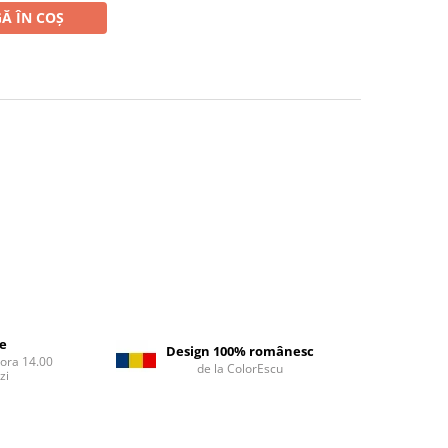
Ă ÎN COȘ
re
Design 100% românesc
 ora 14.00
de la ColorEscu
zi