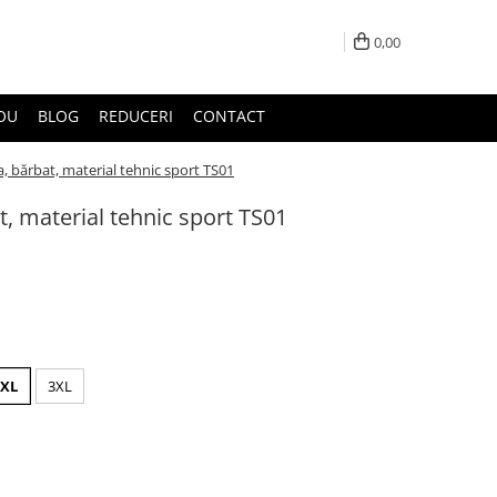
0,00
DOU
BLOG
REDUCERI
CONTACT
, bărbat, material tehnic sport TS01
, material tehnic sport TS01
2XL
3XL