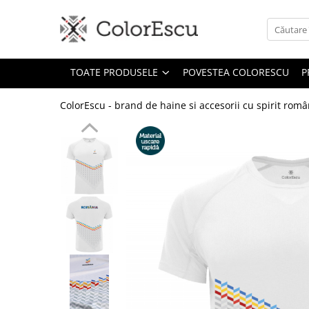
Toate produsele
TOATE PRODUSELE
POVESTEA COLORESCU
P
Tricouri
Tricouri bărbați
ColorEscu - brand de haine si accesorii cu spirit rom
Tricouri damă
Tricouri copii
Tricouri polo
Tricouri sport tehnice
Bluze si hanorace
Bluze si hanorace bărbați
Bluze si hanorace damă
Bluze de trening | Bluze tehnice
sport
Pantaloni
Șepci și căciuli