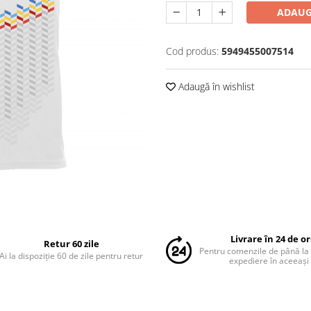
ADAUG
Cod produs:
5949455007514
Adaugă în wishlist
Livrare în 24 de o
Retur 60 zile
Pentru comenzile de până la
Ai la dispoziție 60 de zile pentru retur
expediere în aceeași 