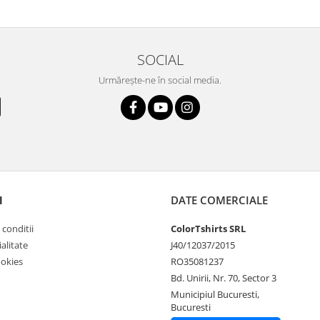
SOCIAL
Urmărește-ne în social media.
I
DATE COMERCIALE
 conditii
ColorTshirts SRL
alitate
J40/12037/2015
ookies
RO35081237
Bd. Unirii, Nr. 70, Sector 3
Municipiul Bucuresti,
Bucuresti