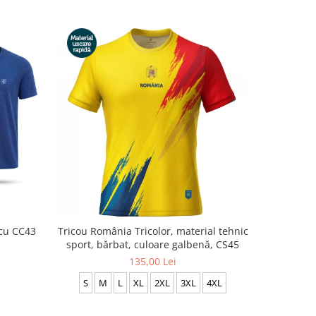
-33%
scu CC43
Tricou România Tricolor, material tehnic
Set 3 tric
sport, bărbat, culoare galbenă, CS45
2
135,00 Lei
S
M
L
XL
2XL
3XL
4XL