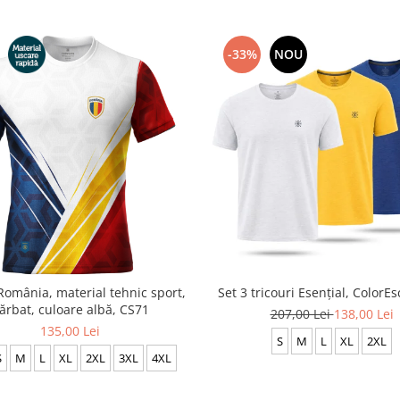
-33%
NOU
România, material tehnic sport,
Set 3 tricouri Esențial, ColorE
ărbat, culoare albă, CS71
207,00 Lei
138,00 Lei
135,00 Lei
S
M
L
XL
2XL
S
M
L
XL
2XL
3XL
4XL