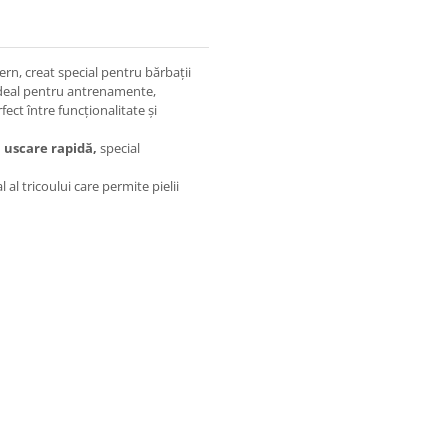
rn, creat special pentru bărbații
 ideal pentru antrenamente,
rfect între funcționalitate și
u uscare rapidă,
special
 al tricoului care permite pielii