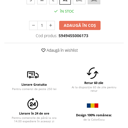
ÎN STOC
ADAUGĂ ÎN COȘ
Cod produs:
5949455006173
Adaugă în wishlist
Retur 60 zile
Livrare Gratuita
Ai la dispoziție 60 de zile pentru
Pentru comenzi de peste 250 lei
retur
Livrare în 24 de ore
Design 100% românesc
Pentru comenzile de până la ora
de la ColorEscu
14.00 expediere în aceeași zi