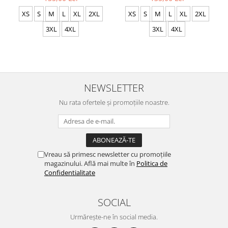
XS
S
M
L
XL
2XL
XS
S
M
L
XL
2XL
3XL
4XL
3XL
4XL
NEWSLETTER
Nu rata ofertele și promoțiile noastre.
Vreau să primesc newsletter cu promoțiile
magazinului. Află mai multe în
Politica de
Confidentialitate
SOCIAL
Urmărește-ne în social media.