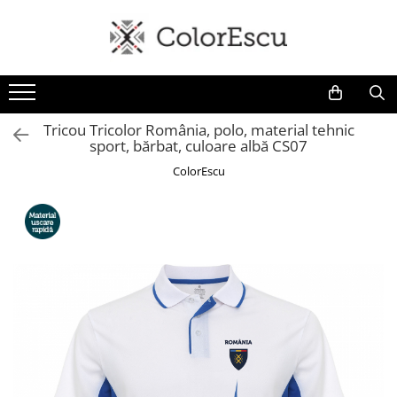
Toate produsele
Tricouri
Tricouri bărbați
Tricou Tricolor România, polo, material tehnic
sport, bărbat, culoare albă CS07
Tricouri damă
Tricouri copii
ColorEscu
Tricouri polo
Tricouri sport tehnice
Bluze si hanorace
Bluze si hanorace bărbați
Bluze si hanorace damă
Bluze de trening | Bluze tehnice
sport
Pantaloni
Șepci și căciuli