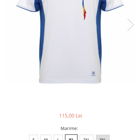
Accesorii
Colecții
România
Haine dacice
Simboluri tradiționale
reinterpretate
Tricouri cu mesaje de bine
Tricouri de poveste
Carduri Cadou
Colecții speciale
Tricouri Andra
Colecția Cucuteni Neamț
115,00 Lei
Marime
:
S
M
L
XL
2XL
3XL