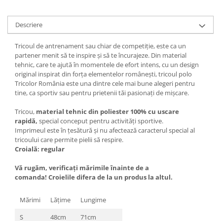
Descriere
Tricoul de antrenament sau chiar de competiție, este ca un
partener menit să te inspire și să te încurajeze. Din material
tehnic, care te ajută în momentele de efort intens, cu un design
original inspirat din forța elementelor românești, tricoul polo
Tricolor România este una dintre cele mai bune alegeri pentru
tine, ca sportiv sau pentru prietenii tăi pasionați de mișcare.
Tricou,
material tehnic din poliester 100% cu uscare
rapidă,
special conceput pentru activități sportive.
Imprimeul este în țesătură și nu afectează caracterul special al
tricoului care permite pielii să respire.
Croială: regular
Vă rugăm, verificaţi mărimile înainte de a
comanda! Croielile difera de la un produs la altul.
Mărimi
Lăţime
Lungime
S
48cm
71cm