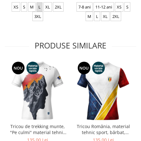
XS
S
M
L
XL
2XL
7-8 ani
11-12 ani
XS
S
3XL
M
L
XL
2XL
PRODUSE SIMILARE
NOU
NOU
Tricou de trekking munte,
Tricou România, material
"Pe culmi" material tehnic
tehnic sport, bărbat,
sport, culoare albă CS65
culoare albă, CS71
135,00 Lei
135,00 Lei