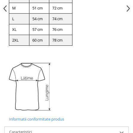
M
51 cm
72 cm
L
54 cm
74 cm
XL
57 cm
76 cm
2XL
60 cm
78 cm
Informatii conformitate produs
Caracteristici