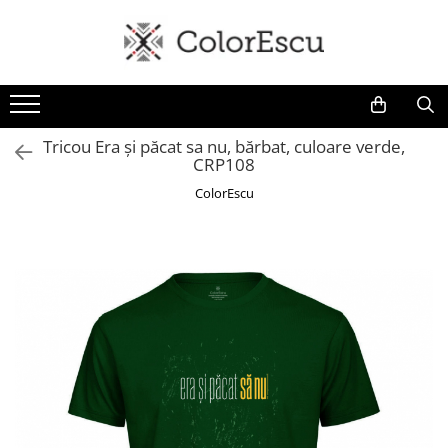
Toate produsele
Tricouri
Tricouri bărbați
Tricou Era și păcat sa nu, bărbat, culoare verde,
CRP108
Tricouri damă
Tricouri copii
ColorEscu
Tricouri polo
Tricouri sport tehnice
Bluze si hanorace
Bluze si hanorace bărbați
Bluze si hanorace damă
Bluze de trening | Bluze tehnice
sport
Pantaloni
Șepci și căciuli