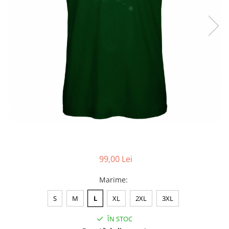
Accesorii
Colecții
România
Haine dacice
Simboluri tradiționale
reinterpretate
Tricouri cu mesaje de bine
Tricouri de poveste
Carduri Cadou
Colecții speciale
Tricouri Andra
99,00 Lei
Colecția Cucuteni Neamț
Marime
:
S
M
L
XL
2XL
3XL
ÎN STOC