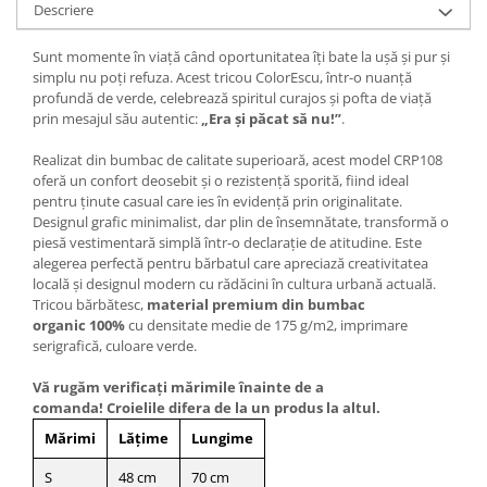
Descriere
Sunt momente în viață când oportunitatea îți bate la ușă și pur și
simplu nu poți refuza. Acest tricou ColorEscu, într-o nuanță
profundă de verde, celebrează spiritul curajos și pofta de viață
prin mesajul său autentic:
„Era și păcat să nu!”
.
Realizat din bumbac de calitate superioară, acest model CRP108
oferă un confort deosebit și o rezistență sporită, fiind ideal
pentru ținute casual care ies în evidență prin originalitate.
Designul grafic minimalist, dar plin de însemnătate, transformă o
piesă vestimentară simplă într-o declarație de atitudine. Este
alegerea perfectă pentru bărbatul care apreciază creativitatea
locală și designul modern cu rădăcini în cultura urbană actuală.
Tricou bărbătesc,
material premium din bumbac
organic 100%
cu densitate medie de 175 g/m2, imprimare
serigrafică, culoare verde.
Vă rugăm verificaţi mărimile înainte de a
comanda! Croielile difera de la un produs la altul.
Mărimi
Lățime
Lungime
S
48 cm
70 cm