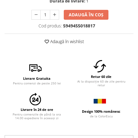
Durată de livrare:
1
ADAUGĂ ÎN COȘ
Cod produs:
5949455018817
Adaugă în wishlist
Retur 60 zile
Livrare Gratuita
Ai la dispoziție 60 de zile pentru
Pentru comenzi de peste 250 lei
retur
Livrare în 24 de ore
Design 100% românesc
Pentru comenzile de până la ora
de la ColorEscu
14.00 expediere în aceeași zi