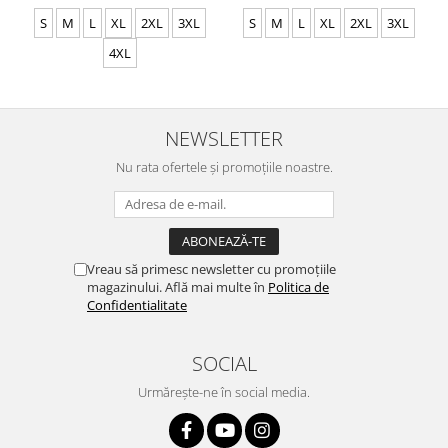
CS31
S
M
L
XL
2XL
3XL
S
M
L
XL
2XL
3XL
4XL
NEWSLETTER
Nu rata ofertele și promoțiile noastre.
Vreau să primesc newsletter cu promoțiile
magazinului. Află mai multe în
Politica de
Confidentialitate
SOCIAL
Urmărește-ne în social media.