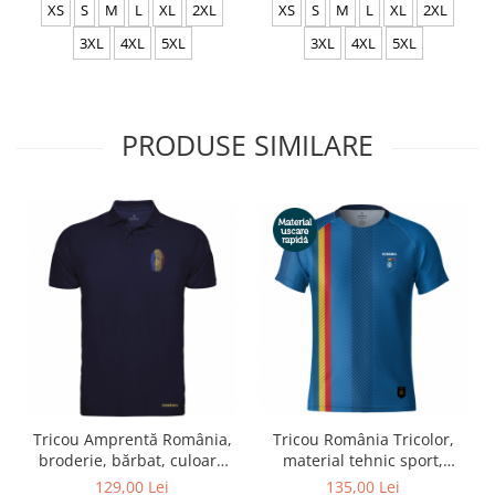
XS
S
M
L
XL
2XL
XS
S
M
L
XL
2XL
3XL
4XL
5XL
3XL
4XL
5XL
PRODUSE SIMILARE
Tricou Amprentă România,
Tricou România Tricolor,
broderie, bărbat, culoare
material tehnic sport,
bleumarin CRP28
bărbat, culoare albastră,
129,00 Lei
135,00 Lei