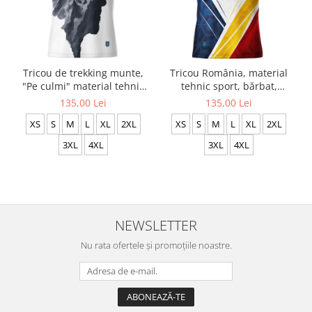
Tricou de trekking munte,
Tricou România, material
"Pe culmi" material tehnic
tehnic sport, bărbat,
sport, culoare albă CS65
culoare albă, CS71
135,00 Lei
135,00 Lei
XS
S
M
L
XL
2XL
XS
S
M
L
XL
2XL
3XL
4XL
3XL
4XL
NEWSLETTER
Nu rata ofertele și promoțiile noastre.