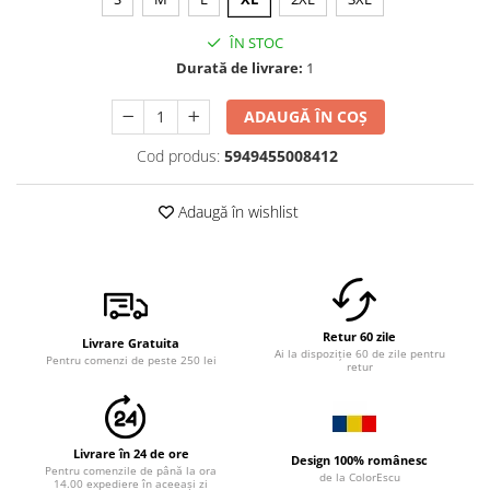
ÎN STOC
Durată de livrare:
1
ADAUGĂ ÎN COȘ
Cod produs:
5949455008412
Adaugă în wishlist
Retur 60 zile
Livrare Gratuita
Ai la dispoziție 60 de zile pentru
Pentru comenzi de peste 250 lei
retur
Livrare în 24 de ore
Design 100% românesc
Pentru comenzile de până la ora
de la ColorEscu
14.00 expediere în aceeași zi