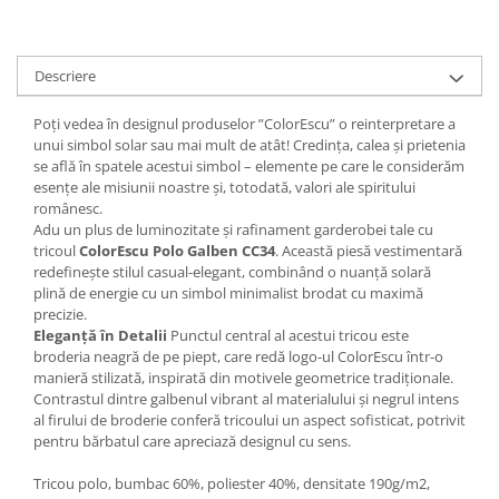
Descriere
Poți vedea în designul produselor ”ColorEscu” o reinterpretare a
unui simbol solar sau mai mult de atât! Credinţa, calea şi prietenia
se află în spatele acestui simbol – elemente pe care le considerăm
esenţe ale misiunii noastre şi, totodată, valori ale spiritului
românesc.
Adu un plus de luminozitate și rafinament garderobei tale cu
tricoul
ColorEscu Polo Galben CC34
. Această piesă vestimentară
redefinește stilul casual-elegant, combinând o nuanță solară
plină de energie cu un simbol minimalist brodat cu maximă
precizie.
Eleganță în Detalii
Punctul central al acestui tricou este
broderia neagră de pe piept, care redă logo-ul ColorEscu într-o
manieră stilizată, inspirată din motivele geometrice tradiționale.
Contrastul dintre galbenul vibrant al materialului și negrul intens
al firului de broderie conferă tricoului un aspect sofisticat, potrivit
pentru bărbatul care apreciază designul cu sens.
Tricou polo, bumbac 60%, poliester 40%, densitate 190g/m2,