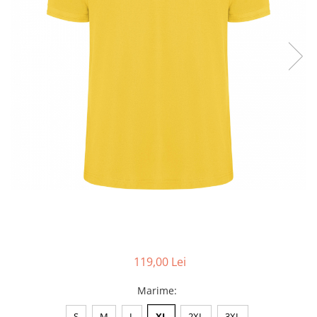
Accesorii
Colecții
România
Haine dacice
Simboluri tradiționale
reinterpretate
Tricouri cu mesaje de bine
Tricouri de poveste
Carduri Cadou
Colecții speciale
Tricouri Andra
Colecția Cucuteni Neamț
119,00 Lei
Marime
:
S
M
L
XL
2XL
3XL