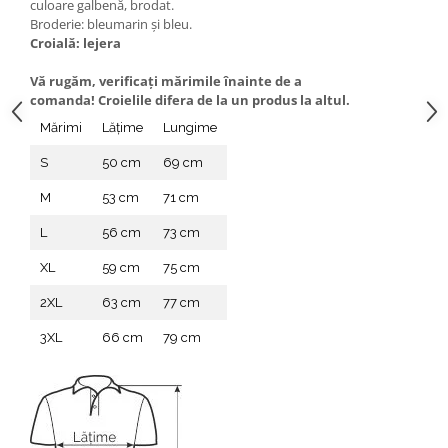
culoare galbenă, brodat.
Broderie: bleumarin și bleu.
Croială: lejera
Vă rugăm, verificaţi mărimile înainte de a
comanda! Croielile difera de la un produs la altul.
Mărimi
Lățime
Lungime
S
50 cm
69 cm
M
53 cm
71 cm
L
56 cm
73 cm
XL
59 cm
75 cm
2XL
63 cm
77 cm
3XL
66 cm
79 cm