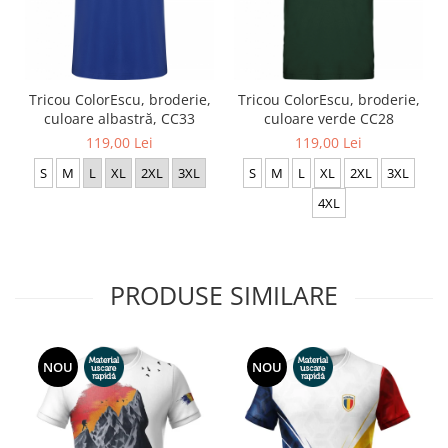
Tricou ColorEscu, broderie,
Tricou ColorEscu, broderie,
culoare albastră, CC33
culoare verde CC28
119,00 Lei
119,00 Lei
S
M
L
XL
2XL
3XL
S
M
L
XL
2XL
3XL
4XL
PRODUSE SIMILARE
NOU
NOU