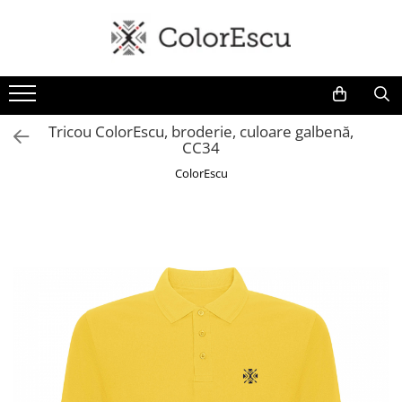
Toate produsele
Tricouri
Tricouri bărbați
Tricou ColorEscu, broderie, culoare galbenă,
CC34
Tricouri damă
Tricouri copii
ColorEscu
Tricouri polo
Tricouri sport tehnice
Bluze si hanorace
Bluze si hanorace bărbați
Bluze si hanorace damă
Bluze de trening | Bluze tehnice
sport
Pantaloni
Șepci și căciuli