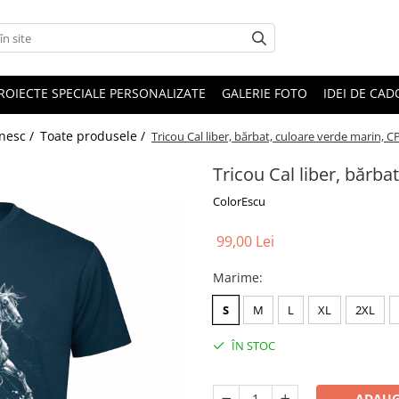
ROIECTE SPECIALE PERSONALIZATE
GALERIE FOTO
IDEI DE CA
ânesc /
Toate produsele /
Tricou Cal liber, bărbat, culoare verde marin, C
Tricou Cal liber, bărba
ColorEscu
99,00 Lei
Marime
:
S
M
L
XL
2XL
ÎN STOC
ADAUG