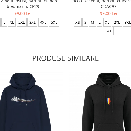
 Zmeul Însuși, bărbat, culoare
Tricou Decebal, bărbat, culoar
bleumarin, CP29
CDAC97
99,00 Lei
99,00 Lei
L
XL
2XL
3XL
4XL
5XL
XS
S
M
L
XL
2XL
3XL
5XL
PRODUSE SIMILARE