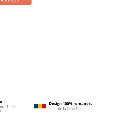
re
Design 100% românesc
 ora 14.00
de la ColorEscu
zi