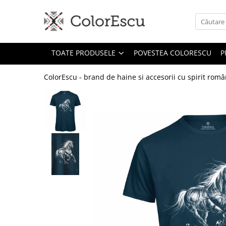
Toate produsele
TOATE PRODUSELE
POVESTEA COLORESCU
P
Tricouri
Tricouri bărbați
ColorEscu - brand de haine si accesorii cu spirit rom
Tricouri damă
Tricouri copii
Tricouri polo
Tricouri sport tehnice
Bluze si hanorace
Bluze si hanorace bărbați
Bluze si hanorace damă
Bluze de trening | Bluze tehnice
sport
Pantaloni
Șepci și căciuli