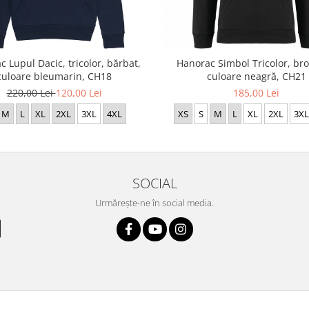
 Lupul Dacic, tricolor, bărbat,
Hanorac Simbol Tricolor, bro
culoare bleumarin, CH18
culoare neagră, CH21
220,00 Lei
120,00 Lei
185,00 Lei
M
L
XL
2XL
3XL
4XL
XS
S
M
L
XL
2XL
3XL
SOCIAL
Urmărește-ne în social media.