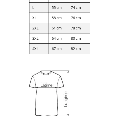
L
55 cm
74 cm
XL
58 cm
76 cm
2XL
61 cm
78 cm
3XL
64 cm
80 cm
4XL
67 cm
82 cm