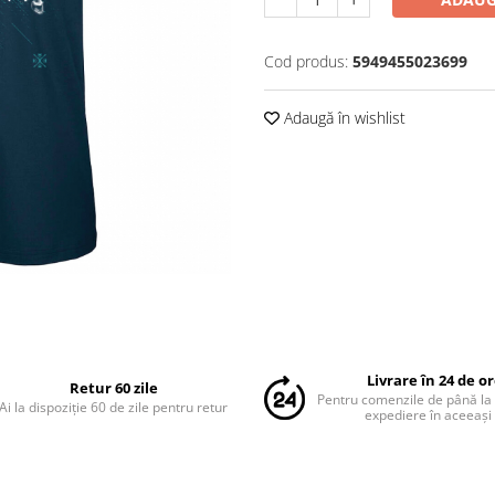
Cod produs:
5949455023699
Adaugă în wishlist
Livrare în 24 de o
Retur 60 zile
Pentru comenzile de până la
Ai la dispoziție 60 de zile pentru retur
expediere în aceeași 