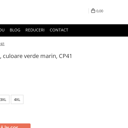
0,00
DOU
BLOG
REDUCERI
CONTACT
P41
t, culoare verde marin, CP41
3XL
4XL
Ă ÎN COȘ