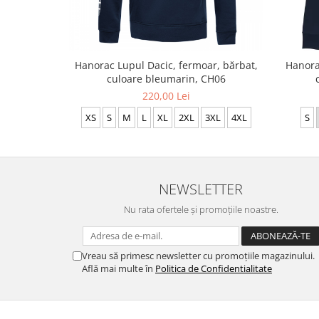
Hanorac Lupul Dacic, fermoar, bărbat,
Hanorac
culoare bleumarin, CH06
220,00 Lei
XS
S
M
L
XL
2XL
3XL
4XL
S
NEWSLETTER
Nu rata ofertele și promoțiile noastre.
Vreau să primesc newsletter cu promoțiile magazinului.
Află mai multe în
Politica de Confidentialitate