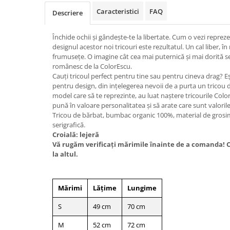
Caracteristici
FAQ
Descriere
Închide ochii și gândește-te la libertate. Cum o vezi reprez
designul acestor noi tricouri este rezultatul. Un cal liber, în
frumusețe. O imagine cât cea mai puternică și mai dorită se
românesc de la ColorEscu.
Cauţi tricoul perfect pentru tine sau pentru cineva drag? Eşt
pentru design, din inţelegerea nevoii de a purta un tricou 
model care să te reprezinte, au luat naştere tricourile ColorE
pună în valoare personalitatea şi să arate care sunt valorile 
Tricou de bărbat, bumbac organic 100%, material de gros
serigrafică.
Croială: lejeră
Vă rugăm verificaţi mărimile înainte de a comanda! Cr
la altul.
Mărimi
Lățime
Lungime
S
49 cm
70 cm
M
52 cm
72 cm