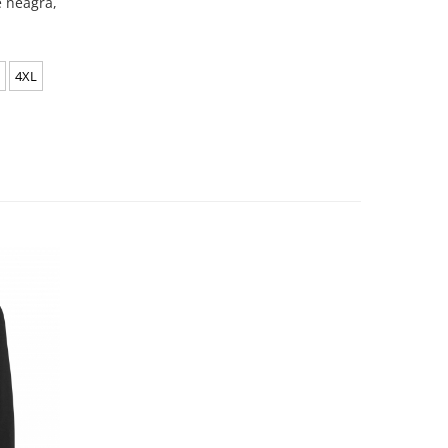
e neagră,
4XL