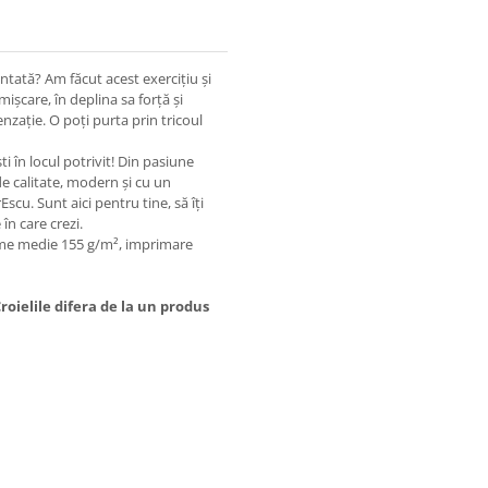
entată? Am făcut acest exercițiu și
 mișcare, în deplina sa forță și
nzație. O poți purta prin tricoul
i în locul potrivit! Din pasiune
de calitate, modern şi cu un
scu. Sunt aici pentru tine, să îţi
în care crezi.
ime medie 155 g/m², imprimare
oielile difera de la un produs