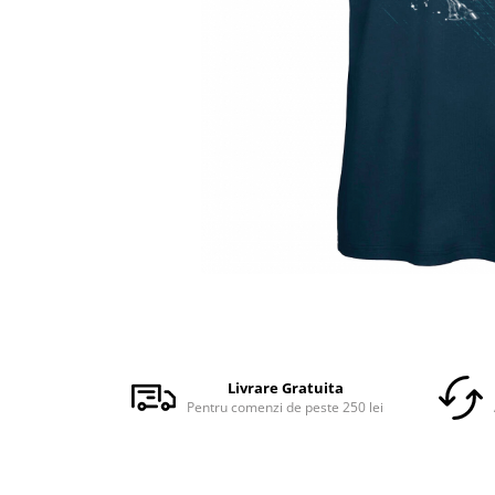
Accesorii
Colecții
România
Haine dacice
Simboluri tradiționale
reinterpretate
Tricouri cu mesaje de bine
Tricouri de poveste
Carduri Cadou
Colecții speciale
Tricouri Andra
Distribuie
Colecția Cucuteni Neamț
pe
Facebook
Livrare Gratuita
Pentru comenzi de peste 250 lei