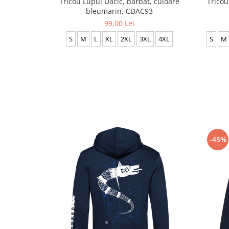
Tricou
Tricou Lupul Dacic, bărbat, culoare
bleumarin, CDAC93
99,00 Lei
S
M
S
M
L
XL
2XL
3XL
4XL
-45%