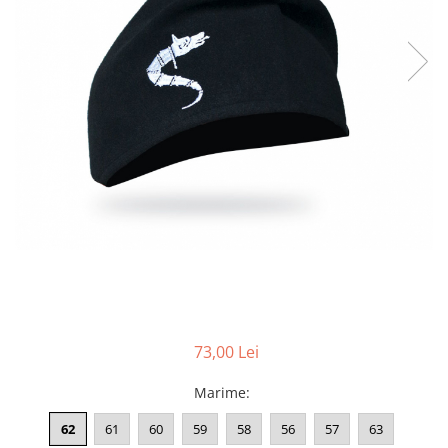
Accesorii
Colecții
România
Haine dacice
Simboluri tradiționale
reinterpretate
Tricouri cu mesaje de bine
Tricouri de poveste
Carduri Cadou
Colecții speciale
Tricouri Andra
Colecția Cucuteni Neamț
73,00 Lei
Marime
:
62
61
60
59
58
56
57
63