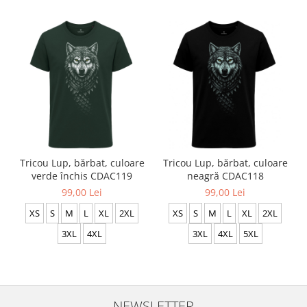
Tricou Lup, bărbat, culoare
Tricou Lup, bărbat, culoare
verde închis CDAC119
neagră CDAC118
99,00 Lei
99,00 Lei
XS
S
M
L
XL
2XL
XS
S
M
L
XL
2XL
3XL
4XL
3XL
4XL
5XL
NEWSLETTER