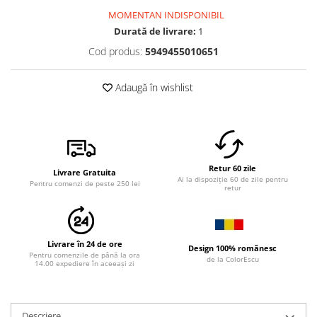
MOMENTAN INDISPONIBIL
Durată de livrare:
1
Cod produs:
5949455010651
Adaugă în wishlist
Retur 60 zile
Livrare Gratuita
Ai la dispoziție 60 de zile pentru
Pentru comenzi de peste 250 lei
retur
Livrare în 24 de ore
Design 100% românesc
Pentru comenzile de până la ora
de la ColorEscu
14.00 expediere în aceeași zi
Descriere