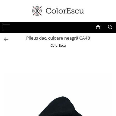
Toate produsele
Tricouri
Tricouri bărbați
Pileus dac, culoare neagră CA48
Tricouri damă
ColorEscu
Tricouri copii
Tricouri polo
Tricouri sport tehnice
Bluze si hanorace
Bluze si hanorace bărbați
Bluze si hanorace damă
Bluze de trening | Bluze tehnice
sport
Pantaloni
Șepci și căciuli