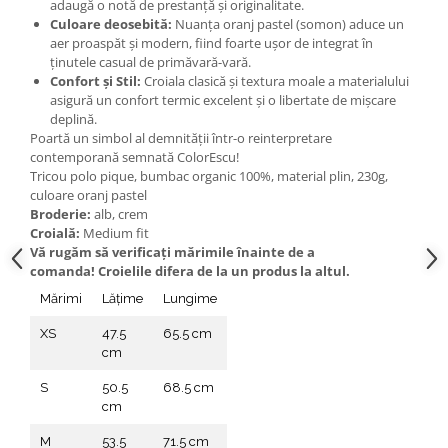
adaugă o notă de prestanță și originalitate.
Culoare deosebită:
Nuanța oranj pastel (somon) aduce un
aer proaspăt și modern, fiind foarte ușor de integrat în
ținutele casual de primăvară-vară.
Confort și Stil:
Croiala clasică și textura moale a materialului
asigură un confort termic excelent și o libertate de mișcare
deplină.
Poartă un simbol al demnității într-o reinterpretare
contemporană semnată ColorEscu!
Tricou polo pique, bumbac organic 100%, material plin, 230g,
culoare oranj pastel
Broderie:
alb, crem
Croială:
Medium fit
Vă rugăm să verificaţi mărimile înainte de a
comanda! Croielile difera de la un produs la altul.
Mărimi
Lățime
Lungime
XS
47.5
65.5 cm
cm
S
50.5
68.5 cm
cm
M
53.5
71.5 cm