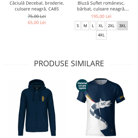
Căciulă Decebal, broderie,
Bluză Suflet românesc,
culoare neagră, CA85
bărbat, culoare neagră,
CH13
75,00 Lei
195,00 Lei
65,00 Lei
S
M
L
XL
2XL
3XL
4XL
PRODUSE SIMILARE