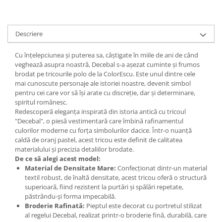
Descriere
Cu înțelepciunea și puterea sa, câștigate în miile de ani de când
veghează asupra noastră, Decebal s-a așezat cuminte și frumos
brodat pe tricourile polo de la ColorEscu. Este unul dintre cele
mai cunoscute personaje ale istoriei noastre, devenit simbol
pentru cei care vor să își arate cu discreție, dar și determinare,
spiritul românesc.
Redescoperă eleganța inspirată din istoria antică cu tricoul
"Decebal", o piesă vestimentară care îmbină rafinamentul
culorilor moderne cu forța simbolurilor dacice. Într-o nuanță
caldă de oranj pastel, acest tricou este definit de calitatea
materialului și precizia detaliilor brodate.
De ce să alegi acest model:
Material de Densitate Mare:
Confecționat dintr-un material
textil robust, de înaltă densitate, acest tricou oferă o structură
superioară, fiind rezistent la purtări și spălări repetate,
păstrându-și forma impecabilă.
Broderie Rafinată:
Pieptul este decorat cu portretul stilizat
al regelui Decebal, realizat printr-o broderie fină, durabilă, care