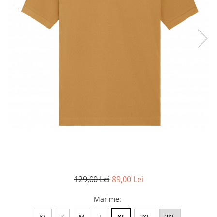
Accesorii
Colecții
România
Haine dacice
Simboluri tradiționale
reinterpretate
Tricouri cu mesaje de bine
Tricouri de poveste
Carduri Cadou
Colecții speciale
Tricouri Andra
Colecția Cucuteni Neamț
129,00 Lei
89,00 Lei
Marime
:
XS
S
M
L
XL
2XL
3XL