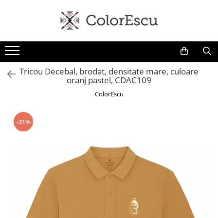
Toate produsele
Tricouri
Tricouri bărbați
Tricou Decebal, brodat, densitate mare, culoare
oranj pastel, CDAC109
Tricouri damă
Tricouri copii
ColorEscu
Tricouri polo
Tricouri sport tehnice
-31%
Bluze si hanorace
Bluze si hanorace bărbați
Bluze si hanorace damă
Bluze de trening | Bluze tehnice
sport
Pantaloni
Șepci și căciuli