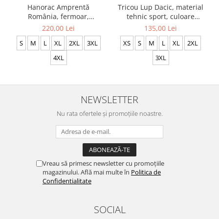
Hanorac Amprentă
Tricou Lup Dacic, material
România, fermoar,
tehnic sport, culoare
broderie, culoare
bleumarin, CS16
220,00 Lei
135,00 Lei
bleumarin, CH20
S
M
L
XL
2XL
3XL
XS
S
M
L
XL
2XL
4XL
3XL
NEWSLETTER
Nu rata ofertele și promoțiile noastre.
Vreau să primesc newsletter cu promoțiile
magazinului. Află mai multe în
Politica de
Confidentialitate
SOCIAL