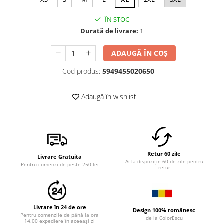
ÎN STOC
Durată de livrare:
1
ADAUGĂ ÎN COȘ
Cod produs:
5949455020650
Adaugă în wishlist
Retur 60 zile
Livrare Gratuita
Ai la dispoziție 60 de zile pentru
Pentru comenzi de peste 250 lei
retur
Livrare în 24 de ore
Design 100% românesc
Pentru comenzile de până la ora
de la ColorEscu
14.00 expediere în aceeași zi