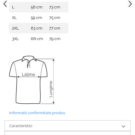
L
56 cm
73 cm
XL
59 cm
75 cm
2XL
63 cm
77 cm
3XL
66 cm
79 cm
Informatii conformitate produs
Caracteristici