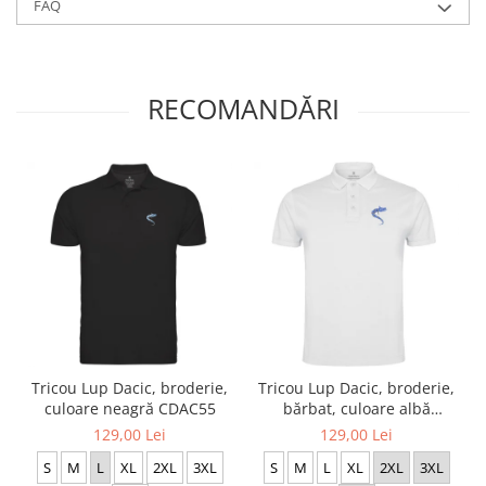
FAQ
RECOMANDĂRI
Tricou Lup Dacic, broderie,
Tricou Lup Dacic, broderie,
culoare neagră CDAC55
bărbat, culoare albă
CDAC73
129,00 Lei
129,00 Lei
S
M
L
XL
2XL
3XL
S
M
L
XL
2XL
3XL