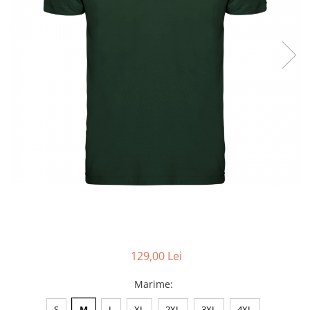
Accesorii
Colecții
România
Haine dacice
Simboluri tradiționale
reinterpretate
Tricouri cu mesaje de bine
Tricouri de poveste
Carduri Cadou
Colecții speciale
Tricouri Andra
Colecția Cucuteni Neamț
129,00 Lei
Marime
:
S
M
L
XL
2XL
3XL
4XL