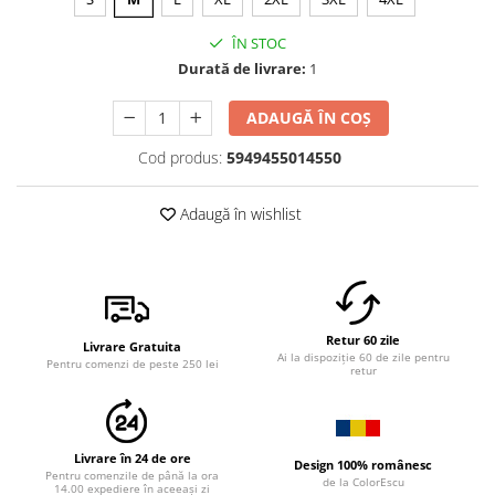
ÎN STOC
Durată de livrare:
1
ADAUGĂ ÎN COȘ
Cod produs:
5949455014550
Adaugă în wishlist
Retur 60 zile
Livrare Gratuita
Ai la dispoziție 60 de zile pentru
Pentru comenzi de peste 250 lei
retur
Livrare în 24 de ore
Design 100% românesc
Pentru comenzile de până la ora
de la ColorEscu
14.00 expediere în aceeași zi