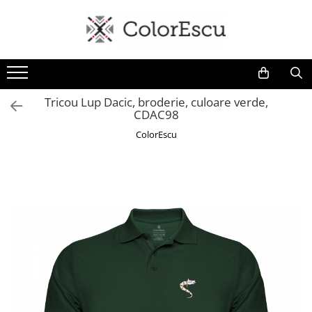
Toate produsele
Tricouri
Tricouri bărbați
Tricou Lup Dacic, broderie, culoare verde,
CDAC98
Tricouri damă
Tricouri copii
ColorEscu
Tricouri polo
Tricouri sport tehnice
Bluze si hanorace
Bluze si hanorace bărbați
Bluze si hanorace damă
Bluze de trening | Bluze tehnice
sport
Pantaloni
Șepci și căciuli