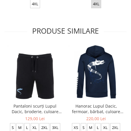
4XL
4XL
PRODUSE SIMILARE
Pantaloni scurți Lupul
Hanorac Lupul Dacic,
Dacic, broderie, culoare
fermoar, bărbat, culoare
neagră CA16
bleumarin, CH06
129,00 Lei
220,00 Lei
S
M
L
XL
2XL
3XL
XS
S
M
L
XL
2XL