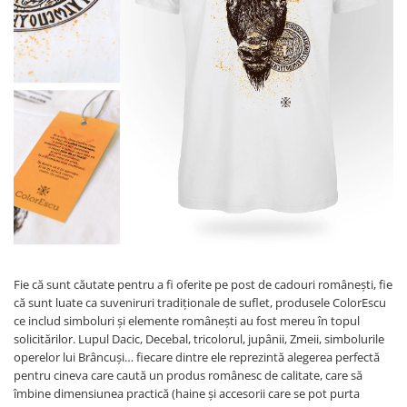
Accesorii
Colecții
România
Haine dacice
Simboluri tradiționale
reinterpretate
Tricouri cu mesaje de bine
Tricouri de poveste
Carduri Cadou
Colecții speciale
Tricouri Andra
Colecția Cucuteni Neamț
Fie că sunt căutate pentru a fi oferite pe post de cadouri românești, fie
că sunt luate ca suveniruri tradiționale de suflet, produsele ColorEscu
ce includ simboluri și elemente românești au fost mereu în topul
solicitărilor. Lupul Dacic, Decebal, tricolorul, jupânii, Zmeii, simbolurile
operelor lui Brâncuși… fiecare dintre ele reprezintă alegerea perfectă
pentru cineva care caută un produs românesc de calitate, care să
îmbine dimensiunea practică (haine și accesorii care se pot purta