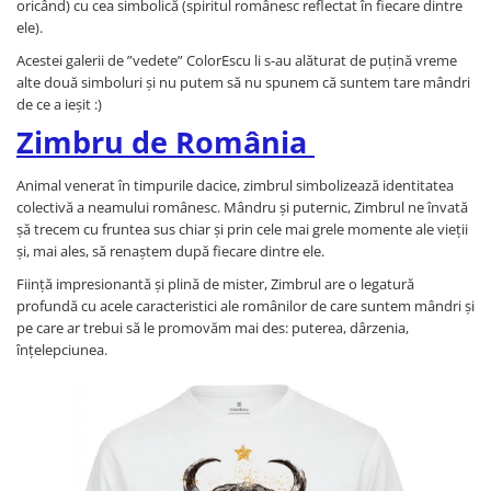
oricând) cu cea simbolică (spiritul românesc reflectat în fiecare dintre
ele).
Acestei galerii de ”vedete” ColorEscu li s-au alăturat de puțină vreme
alte două simboluri și nu putem să nu spunem că suntem tare mândri
de ce a ieșit :)
Zimbru de România
Animal venerat în timpurile dacice, zimbrul simbolizează identitatea
colectivă a neamului românesc. Mândru și puternic, Zimbrul ne învată
șă trecem cu fruntea sus chiar și prin cele mai grele momente ale vieții
și, mai ales, să renaștem după fiecare dintre ele.
Ființă impresionantă și plină de mister, Zimbrul are o legatură
profundă cu acele caracteristici ale românilor de care suntem mândri și
pe care ar trebui să le promovăm mai des: puterea, dârzenia,
înțelepciunea.