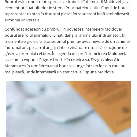
Bourul este cunoscut în special ca simbol al întemeierii Moldovei şi ca
element preluat ulterior în stema Principatelor Unite. Capul de bour
reprezentat cu stea în frunte şi plasat între soare şi lună simbolizează
armonia universală.
Confundat adeseori cu zimbrul, în povestea întemeierii Moldovei
bourul are rolul animalului vînat, dar şi al animalului îndrumător. În
momentele grele ale istoriei, omul primitiv avea nevoie de un „animal-
îndrumător”, pe care îl angaja într-o vînătoare ritualică, o acţiune de
găsire a drumului cel bun. În legenda despre întemeierea Moldovei,
aşa cum o expune Grigore Ureche în cronica sa, Dragoş pleacă în
Maramureş în urmărirea unui bour şi ajunge într-un loc din care nu
mai pleacă, unde întemeiază un stat căruia îi spune Moldova.