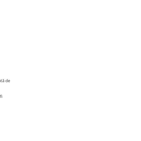
ată de
fi