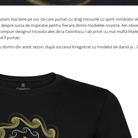
ștem mai bine pe voi, cei care purtați cu drag tricourile cu spirit românesc de
despre sursa de inspirație pentru fiecare dintre modelele noastre. Am obse
ompun designul tricoului ales de la ColorEscu, l-ați privit cu mai multă înțele
 îl purtați.
tru domni din acest sezon, după succesul înregistrat cu modelul de damă și….