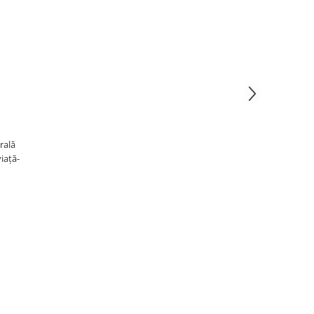
rală
iață-