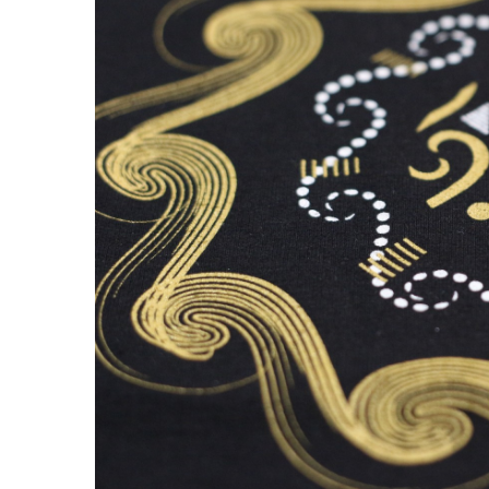
Accesorii
Colecții
România
Haine dacice
Simboluri tradiționale
reinterpretate
Tricouri cu mesaje de bine
Tricouri de poveste
Carduri Cadou
Colecții speciale
Tricouri Andra
Colecția Cucuteni Neamț