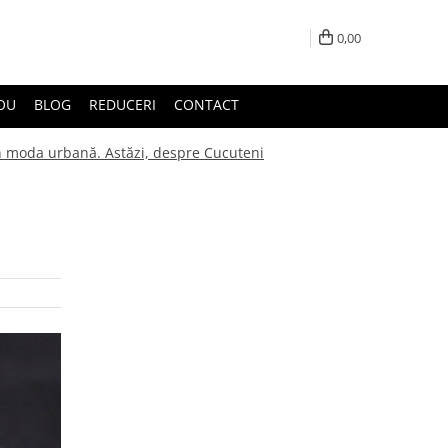
0,00
DOU
BLOG
REDUCERI
CONTACT
în moda urbană. Astăzi, despre Cucuteni