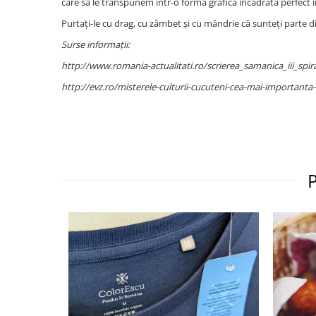
care să le transpunem într-o formă grafică încadrată perfect î
Purtați-le cu drag, cu zâmbet și cu mândrie că sunteți parte di
Surse informații:
http://www.romania-actualitati.ro/scrierea_samanica_iii_spir
http://evz.ro/misterele-culturii-cucuteni-cea-mai-importanta-