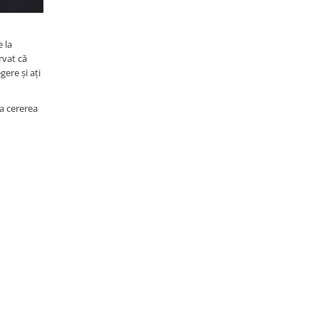
 la
rvat că
gere și ați
la cererea