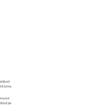
etătorii
ltă lume,
 muncii
zitivă pe