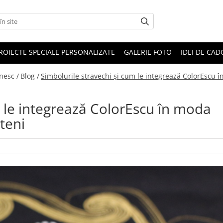
ROIECTE SPECIALE PERSONALIZATE
GALERIE FOTO
IDEI DE CA
nesc /
Blog /
Simbolurile stravechi și cum le integrează ColorEscu 
m le integrează ColorEscu în moda
teni