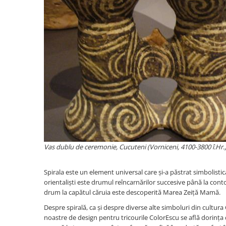
Vas dublu de ceremonie, Cucuteni (Vorniceni, 4100-3800 î.Hr
Spirala este un element universal care și-a păstrat simbolistica
orientaliști este drumul reîncarnărilor succesive până la conto
drum la capătul căruia este descoperită Marea Zeiță Mamă.
Despre spirală, ca și despre diverse alte simboluri din cultura 
noastre de design pentru tricourile ColorEscu se află dorința