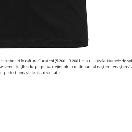
 simboluri în cultura Cucuteni (5.200 – 3.200 î. e. n.) – spirala. Numele de spi
 semnificații: ciclu, perpetua (re)înnoire, continuum-ul naștere-renaștere/ v
perfecțiune, și, de aici, divinitate.