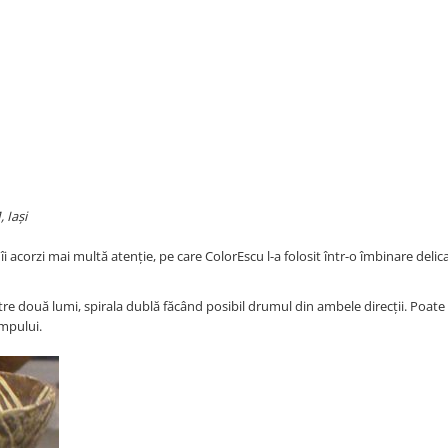
 Iaşi
 acorzi mai multă atenție, pe care ColorEscu l-a folosit într-o îmbinare delic
tre două lumi, spirala dublă făcând posibil drumul din ambele direcții. Poate 
impului.