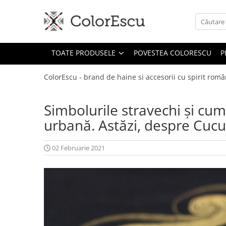
Toate produsele
TOATE PRODUSELE
POVESTEA COLORESCU
P
Tricouri
Tricouri bărbați
ColorEscu - brand de haine si accesorii cu spirit româ
Tricouri damă
Tricouri copii
Simbolurile stravechi și cu
Tricouri polo
urbană. Astăzi, despre Cucu
Tricouri sport tehnice
Bluze si hanorace
02 Februarie 2021
Bluze si hanorace bărbați
Bluze si hanorace damă
Bluze de trening | Bluze tehnice
sport
Pantaloni
Șepci și căciuli