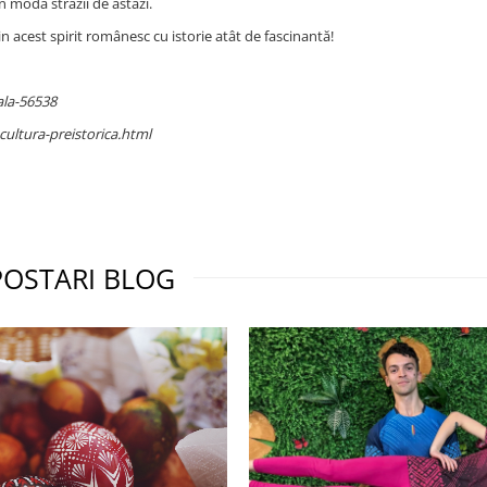
n moda străzii de astăzi.
n acest spirit românesc cu istorie atât de fascinantă!
ala-56538
cultura-preistorica.html
POSTARI BLOG