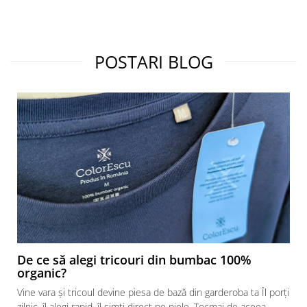
POSTARI BLOG
De ce să alegi tricouri din bumbac 100%
organic?
Vine vara și tricoul devine piesa de bază din garderoba ta Îl porți
zilnic, îl alegi rapid, îl simți direct pe piele. Tocmai de aceea,