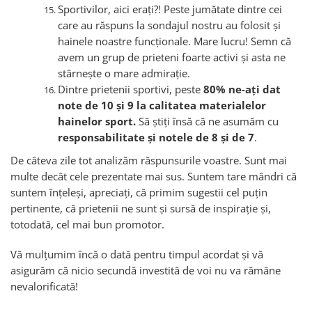
Sportivilor, aici erați?! Peste jumătate dintre cei
care au răspuns la sondajul nostru au folosit și
hainele noastre funcționale. Mare lucru! Semn că
avem un grup de prieteni foarte activi și asta ne
stârnește o mare admirație.
Dintre prietenii sportivi, peste
80% ne-ați dat
note de 10 și 9 la calitatea materialelor
hainelor sport.
Să știți însă că ne asumăm cu
responsabilitate și notele de 8 și de 7
.
De câteva zile tot analizăm răspunsurile voastre. Sunt mai
multe decât cele prezentate mai sus. Suntem tare mândri că
suntem înțeleși, apreciați, că primim sugestii cel puțin
pertinente, că prietenii ne sunt și sursă de inspirație și,
totodată, cel mai bun promotor.
Vă mulțumim încă o dată pentru timpul acordat și vă
asigurăm că nicio secundă investită de voi nu va rămâne
nevalorificată!