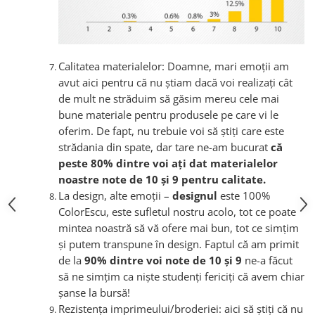
Calitatea materialelor: Doamne, mari emoții am
avut aici pentru că nu știam dacă voi realizați cât
de mult ne străduim să găsim mereu cele mai
bune materiale pentru produsele pe care vi le
oferim. De fapt, nu trebuie voi să știți care este
strădania din spate, dar tare ne-am bucurat
că
peste 80% dintre voi ați dat materialelor
noastre note de 10 și 9 pentru calitate.
La design, alte emoții –
designul
este 100%
ColorEscu, este sufletul nostru acolo, tot ce poate
mintea noastră să vă ofere mai bun, tot ce simțim
și putem transpune în design. Faptul că am primit
de la
90% dintre voi note de 10 și 9
ne-a făcut
să ne simțim ca niște studenți fericiți că avem chiar
șanse la bursă!
Rezistența imprimeului/broderiei: aici să știți că nu