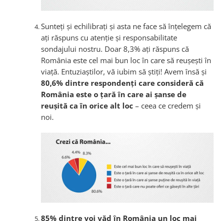
Sunteți și echilibrați și asta ne face să înțelegem că
ați răspuns cu atenție și responsabilitate
sondajului nostru. Doar 8,3% ați răspuns că
România este cel mai bun loc în care să reușești în
viață. Entuziaștilor, vă iubim să știți! Avem însă și
80,6% dintre respondenți care consideră că
România este o țară în care ai șanse de
reușită ca în orice alt loc
– ceea ce credem și
noi.
85% dintre voi văd în România un loc mai