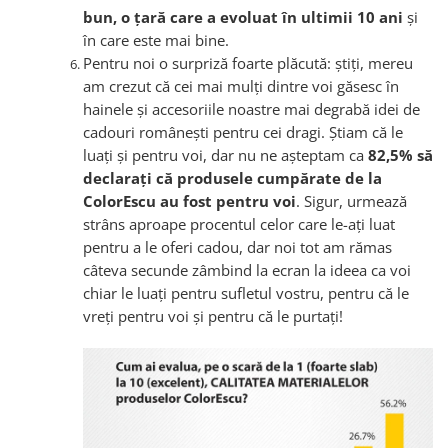
bun, o țară care a evoluat în ultimii 10 ani
și
în care este mai bine.
Pentru noi o surpriză foarte plăcută: știți, mereu
am crezut că cei mai mulți dintre voi găsesc în
hainele și accesoriile noastre mai degrabă idei de
cadouri românești pentru cei dragi. Știam că le
luați și pentru voi, dar nu ne așteptam ca
82,5% să
declarați că produsele cumpărate de la
ColorEscu au fost pentru voi
. Sigur, urmează
strâns aproape procentul celor care le-ați luat
pentru a le oferi cadou, dar noi tot am rămas
câteva secunde zâmbind la ecran la ideea ca voi
chiar le luați pentru sufletul vostru, pentru că le
vreți pentru voi și pentru că le purtați!