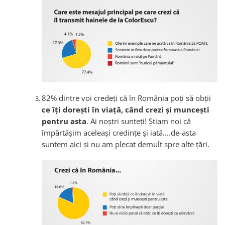
82% dintre voi credeți că în România poți să obții
ce îți dorești în viață, când crezi și muncești
pentru asta
. Ai noștri sunteți! Știam noi că
împărtășim aceleași credințe și iată....de-asta
suntem aici și nu am plecat demult spre alte țări.