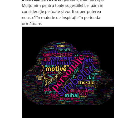
Mulțumim pentru toate sugestiile! Le luăm în
considerație pe toate și vor fi super-puterea
noastră în materie de inspirație în perioada
următoare.