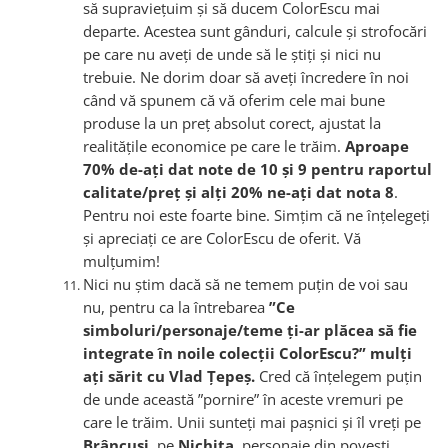
să supraviețuim și să ducem ColorEscu mai
departe. Acestea sunt gânduri, calcule și strofocări
pe care nu aveți de unde să le știți și nici nu
trebuie. Ne dorim doar să aveți încredere în noi
când vă spunem că vă oferim cele mai bune
produse la un preț absolut corect, ajustat la
realitățile economice pe care le trăim.
Aproape
70% de-ați dat note de 10 și 9 pentru raportul
calitate/preț și alți 20% ne-ați dat nota 8
.
Pentru noi este foarte bine. Simțim că ne înțelegeți
și apreciați ce are ColorEscu de oferit. Vă
mulțumim!
Nici nu știm dacă să ne temem puțin de voi sau
nu, pentru ca la întrebarea
”Ce
simboluri/personaje/teme ți-ar plăcea să fie
integrate în noile colecții ColorEscu?” mulți
ați sărit cu Vlad Țepeș.
Cred că înțelegem puțin
de unde această ”pornire” în aceste vremuri pe
care le trăim. Unii sunteți mai pașnici și îl vreți pe
Brâncuși
, pe
Nichita
, personaje din povești.