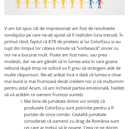
Accesorii
Colecții
România
V-am tot spus cât de impresionați am fost de rezultatele
Haine dacice
sondajului pe care ne-ați ajutat să îl realizăm luna trecută. În
Simboluri tradiționale
primul rând, faptul că 878 de prieteni ai lui ColorEscu și-au
reinterpretate
rupt din timpul lor câteva minute să ”vorbească” sincer cu
Tricouri cu mesaje de bine
noi ne-a bucurat mult. Poate am fost naivi, sau prea
Tricouri de poveste
modești, dar ne-am gândit că în lumea asta în care goana
Carduri Cadou
nebună după timp ne sufocă va fi greu să strângem atât de
Colecții speciale
multe răspunsuri. Ne-ați arătat încă o dată că lumea e chiar
mai bună și mai frumoasă decât credem noi și vă mulțumim
Tricouri Andra
pentru asta! Acum, că am încheiat partea emoțională, haideți
Colecția Cucuteni Neamț
să vă arătăm ce oameni frumoși sunteți:
Mai bine de jumătate dintre voi simțiți că
produsele ColorEscu sunt potrivite pentru a fi
purtate de orice român. Cealaltă jumătate
considerați că oamenii cu drag de România sunt
cei care ar trebui să le poarte. Ceea ce ne dorim