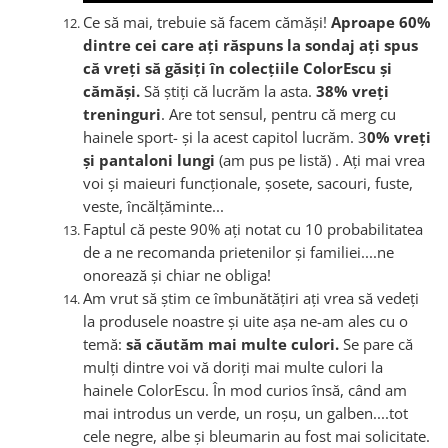
Ce să mai, trebuie să facem cămăși!
Aproape 60%
dintre cei care ați răspuns la sondaj ați spus
că vreți să găsiți în colecțiile ColorEscu și
cămăși.
Să știți că lucrăm la asta.
38% vreți
treninguri
. Are tot sensul, pentru că merg cu
hainele sport- și la acest capitol lucrăm. 3
0% vreți
și pantaloni lungi
(am pus pe listă) . Ați mai vrea
voi și maieuri funcționale, șosete, sacouri, fuste,
veste, încălțăminte...
Faptul că peste 90% ați notat cu 10 probabilitatea
de a ne recomanda prietenilor și familiei....ne
onorează și chiar ne obliga!
Am vrut să știm ce îmbunătățiri ați vrea să vedeți
la produsele noastre și uite așa ne-am ales cu o
temă:
să căutăm mai multe culori.
Se pare că
mulți dintre voi vă doriți mai multe culori la
hainele ColorEscu. În mod curios însă, când am
mai introdus un verde, un roșu, un galben....tot
cele negre, albe și bleumarin au fost mai solicitate.