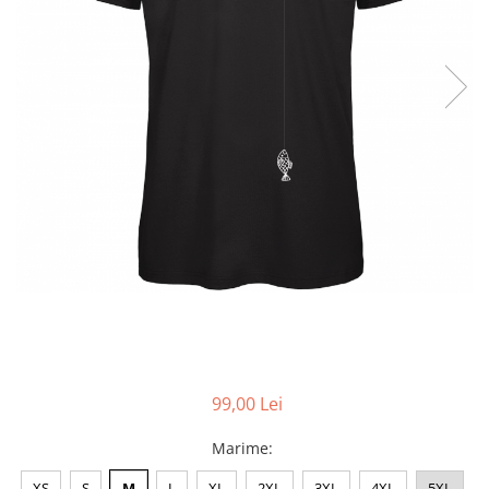
Accesorii
Colecții
România
Haine dacice
Simboluri tradiționale
reinterpretate
Tricouri cu mesaje de bine
Tricouri de poveste
Carduri Cadou
Colecții speciale
Tricouri Andra
Colecția Cucuteni Neamț
99,00 Lei
Marime
:
XS
S
M
L
XL
2XL
3XL
4XL
5XL