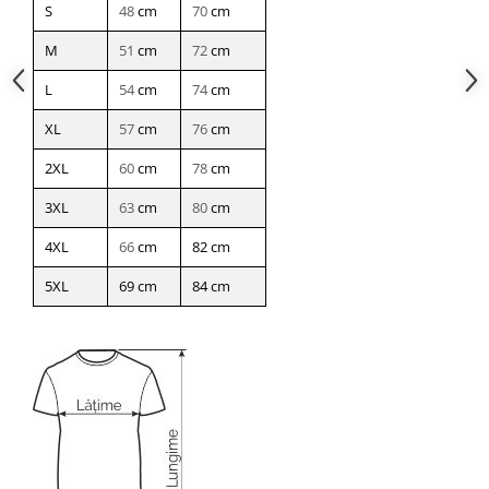
S
48
cm
70
cm
M
51
cm
72
cm
L
54
cm
74
cm
XL
57
cm
76
cm
2XL
60
cm
78
cm
3XL
63
cm
80
cm
4XL
66
cm
82 cm
5XL
69 cm
84 cm