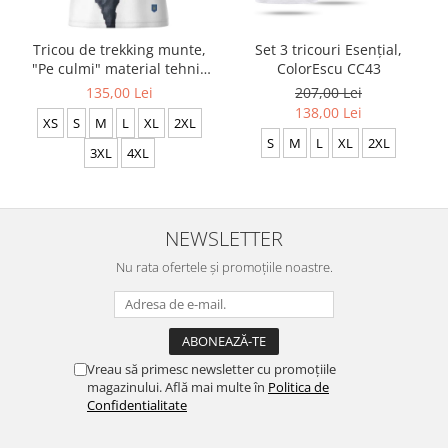
Tricou de trekking munte,
Set 3 tricouri Esențial,
"Pe culmi" material tehnic
ColorEscu CC43
sport, culoare albă CS65
135,00 Lei
207,00 Lei
138,00 Lei
XS
S
M
L
XL
2XL
S
M
L
XL
2XL
3XL
4XL
NEWSLETTER
Nu rata ofertele și promoțiile noastre.
Vreau să primesc newsletter cu promoțiile
magazinului. Află mai multe în
Politica de
Confidentialitate