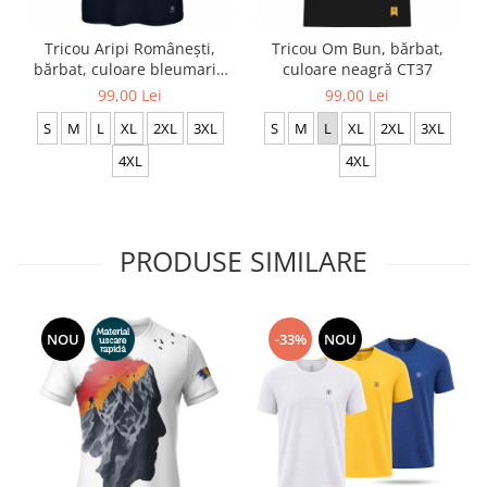
Tricou Aripi Românești,
Tricou Om Bun, bărbat,
bărbat, culoare bleumarin
culoare neagră CT37
CRP75
99,00 Lei
99,00 Lei
S
M
L
XL
2XL
3XL
S
M
L
XL
2XL
3XL
4XL
4XL
PRODUSE SIMILARE
NOU
-33%
NOU