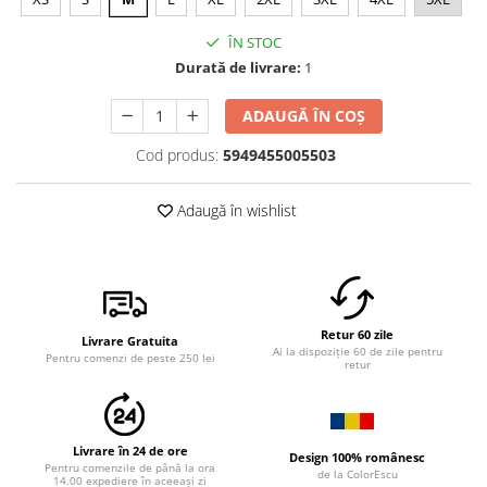
ÎN STOC
Durată de livrare:
1
ADAUGĂ ÎN COȘ
Cod produs:
5949455005503
Adaugă în wishlist
Retur 60 zile
Livrare Gratuita
Ai la dispoziție 60 de zile pentru
Pentru comenzi de peste 250 lei
retur
Livrare în 24 de ore
Design 100% românesc
Pentru comenzile de până la ora
de la ColorEscu
14.00 expediere în aceeași zi