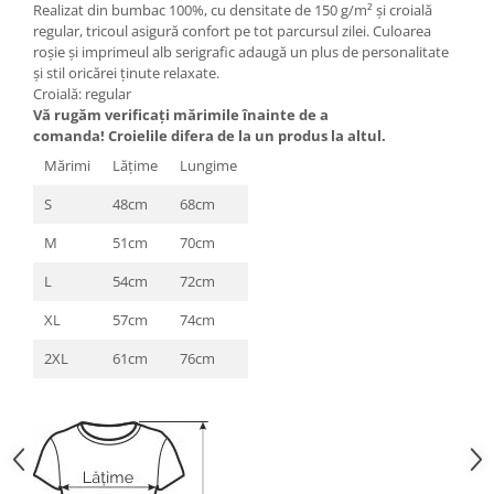
Realizat din bumbac 100%, cu densitate de 150 g/m² și croială
regular, tricoul asigură confort pe tot parcursul zilei. Culoarea
roșie și imprimeul alb serigrafic adaugă un plus de personalitate
și stil oricărei ținute relaxate.
Croială: regular
Vă rugăm verificaţi mărimile înainte de a
comanda! Croielile difera de la un produs la altul.
Mărimi
Lăţime
Lungime
S
48cm
68cm
M
51cm
70cm
L
54cm
72cm
XL
57cm
74cm
2XL
61cm
76cm