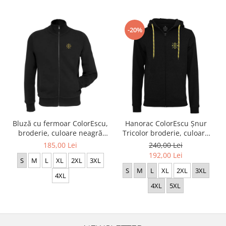
-20%
Bluză cu fermoar ColorEscu,
Hanorac ColorEscu Șnur
broderie, culoare neagră
Tricolor broderie, culoare
CH23
neagra CH27
185,00 Lei
240,00 Lei
192,00 Lei
S
M
L
XL
2XL
3XL
S
M
L
XL
2XL
3XL
4XL
4XL
5XL