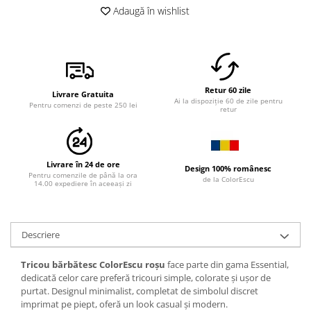
Adaugă în wishlist
Retur 60 zile
Livrare Gratuita
Ai la dispoziție 60 de zile pentru
Pentru comenzi de peste 250 lei
retur
Livrare în 24 de ore
Design 100% românesc
Pentru comenzile de până la ora
de la ColorEscu
14.00 expediere în aceeași zi
Descriere
Tricou bărbătesc ColorEscu roșu
face parte din gama Essential,
dedicată celor care preferă tricouri simple, colorate și ușor de
purtat. Designul minimalist, completat de simbolul discret
imprimat pe piept, oferă un look casual și modern.