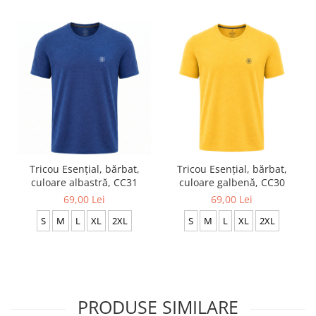
Tricou Esențial, bărbat,
Tricou Esențial, bărbat,
culoare albastră, CC31
culoare galbenă, CC30
69,00 Lei
69,00 Lei
S
M
L
XL
2XL
S
M
L
XL
2XL
PRODUSE SIMILARE