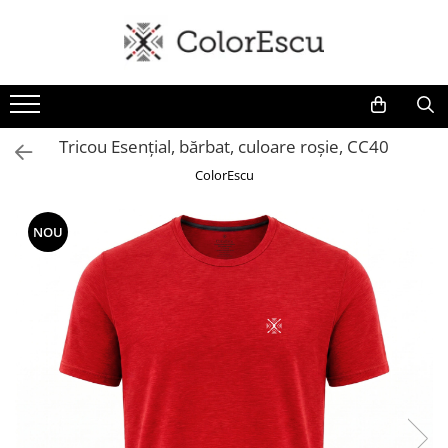
Toate produsele
Tricouri
Tricouri bărbați
Tricou Esențial, bărbat, culoare roșie, CC40
Tricouri damă
ColorEscu
Tricouri copii
Tricouri polo
NOU
Tricouri sport tehnice
Bluze si hanorace
Bluze si hanorace bărbați
Bluze si hanorace damă
Bluze de trening | Bluze tehnice
sport
Pantaloni
Șepci și căciuli