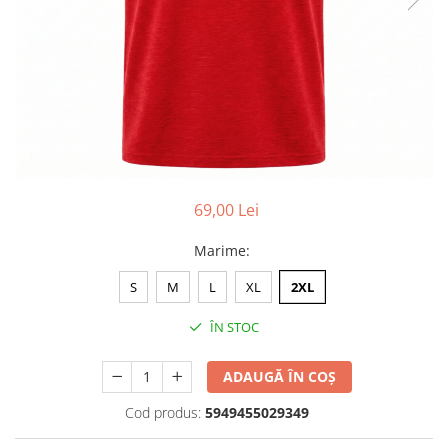
Accesorii
Colecții
România
Haine dacice
Simboluri tradiționale
reinterpretate
Tricouri cu mesaje de bine
Tricouri de poveste
69,00 Lei
Carduri Cadou
Marime
:
Colecții speciale
Tricouri Andra
S
M
L
XL
2XL
Colecția Cucuteni Neamț
ÎN STOC
ADAUGĂ ÎN COȘ
Cod produs:
5949455029349