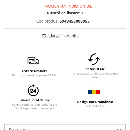
MOMENTAN INDISPONIBIL
Durată de livrare:
1
Cod produs:
5949455008955
Adaugă în wishlist
Retur 60 zile
Livrare Gratuita
Ai la dispoziție 60 de zile pentru
Pentru comenzi de peste 250 lei
retur
Livrare în 24 de ore
Design 100% românesc
Pentru comenzile de până la ora
de la ColorEscu
14.00 expediere în aceeași zi
Descriere