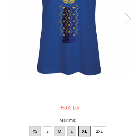
Accesorii
Colecții
România
Haine dacice
Simboluri tradiționale
reinterpretate
Tricouri cu mesaje de bine
Tricouri de poveste
Carduri Cadou
Colecții speciale
Tricouri Andra
Colecția Cucuteni Neamț
95,00 Lei
Marime
:
XS
S
M
L
XL
2XL