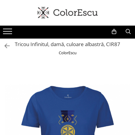
Toate produsele
Tricouri
Tricouri bărbați
Tricou Infinitul, damă, culoare albastră, CIR87
Tricouri damă
ColorEscu
Tricouri copii
Tricouri polo
Tricouri sport tehnice
Bluze si hanorace
Bluze si hanorace bărbați
Bluze si hanorace damă
Bluze de trening | Bluze tehnice
sport
Pantaloni
Șepci și căciuli