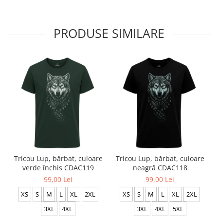
PRODUSE SIMILARE
Tricou Lup, bărbat, culoare
Tricou Lup, bărbat, culoare
verde închis CDAC119
neagră CDAC118
99,00 Lei
99,00 Lei
XS
S
M
L
XL
2XL
XS
S
M
L
XL
2XL
3XL
4XL
3XL
4XL
5XL