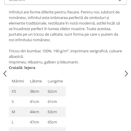
Infinitul are forme diferite pentru fiecare. Pentru noi, iubitorii de
românesc, infinitul este imbinarea perfectă de simboluri și
elemente tradiționale, restilizate în notă modernă, astfel încât să
se încadreze perfect în lumea zilelor noastre. Toate acestea,
purtate pe un tricou de calitate, sunt forma pe care o putem da
noi infinitului românesc.
Tricou din bumbac 100%, 190 g/m², imprimare serigrafică, culoare
albastră.
Imprimeu: Albastru, galben și bleumarin.
Croială: lejera
Mărimi
Lăţime
Lungime
XS
38cm
62cm
S
41cm
61cm
M
44cm
63cm
L
47cm
65cm