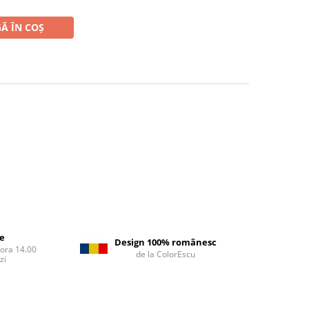
Ă ÎN COȘ
re
Design 100% românesc
 ora 14.00
de la ColorEscu
zi