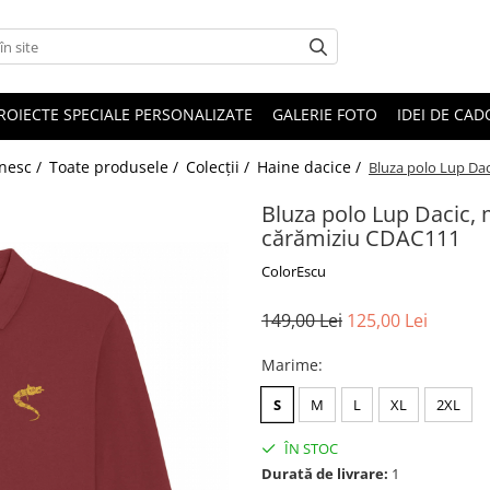
ROIECTE SPECIALE PERSONALIZATE
GALERIE FOTO
IDEI DE CA
ânesc /
Toate produsele /
Colecții /
Haine dacice /
Bluza polo Lup Dac
Bluza polo Lup Dacic, 
cărămiziu CDAC111
ColorEscu
149,00 Lei
125,00 Lei
Marime
:
S
M
L
XL
2XL
ÎN STOC
Durată de livrare:
1