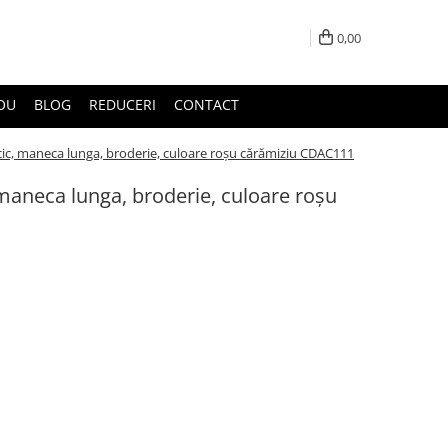
0,00
DOU
BLOG
REDUCERI
CONTACT
ic, maneca lunga, broderie, culoare roșu cărămiziu CDAC111
maneca lunga, broderie, culoare roșu