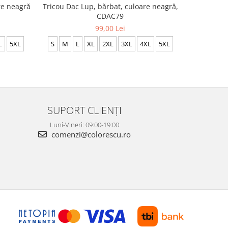
re neagră
Tricou Dac Lup, bărbat, culoare neagră,
Tricou Dec
CDAC79
culoa
99,00 Lei
L
5XL
S
M
L
XL
2XL
3XL
4XL
5XL
XS
SUPORT CLIENȚI
Luni-Vineri: 09:00-19:00
comenzi@colorescu.ro