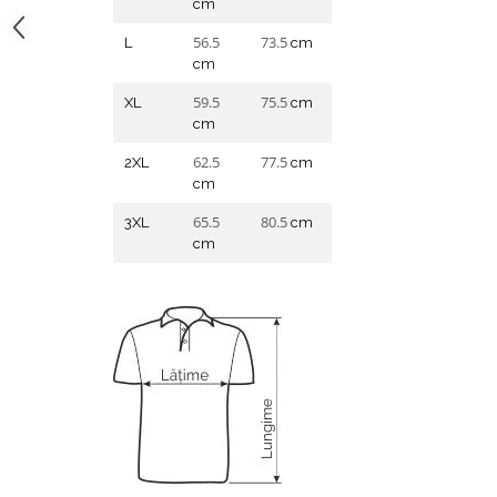
cm
56.5
73.5
L
cm
cm
59.5
75.5
XL
cm
cm
62.5
77.5
2XL
cm
cm
65.5
80.5
3XL
cm
cm