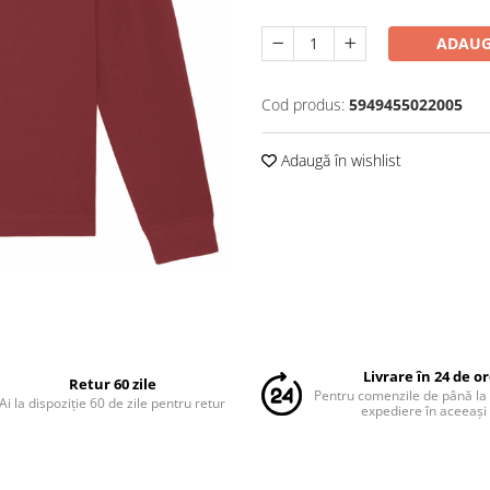
ADAUG
Cod produs:
5949455022005
Adaugă în wishlist
Livrare în 24 de o
Retur 60 zile
Pentru comenzile de până la
Ai la dispoziție 60 de zile pentru retur
expediere în aceeași 