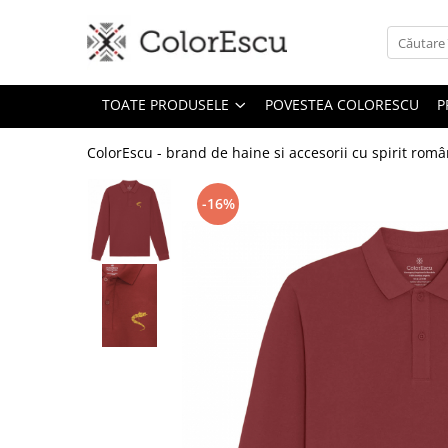
Toate produsele
TOATE PRODUSELE
POVESTEA COLORESCU
P
Tricouri
Tricouri bărbați
ColorEscu - brand de haine si accesorii cu spirit rom
Tricouri damă
Tricouri copii
-16%
Tricouri polo
Tricouri sport tehnice
Bluze si hanorace
Bluze si hanorace bărbați
Bluze si hanorace damă
Bluze de trening | Bluze tehnice
sport
Pantaloni
Șepci și căciuli