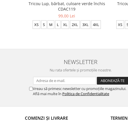
Tricou Lup, bărbat, culoare verde închis
Trico
CDAC119
99,00 Lei
XS
S
M
L
XL
2XL
3XL
4XL
XS
NEWSLETTER
Nu rata ofertele și promoțiile noastre.
Vreau să primesc newsletter cu promoțiile magazinului.
Află mai multe în
Politica de Confidentialitate
COMENZI ȘI LIVRARE
TERMEN