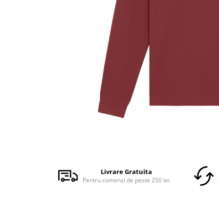
Accesorii
Colecții
România
Haine dacice
Simboluri tradiționale
reinterpretate
Tricouri cu mesaje de bine
Tricouri de poveste
Carduri Cadou
Colecții speciale
Tricouri Andra
Distribuie
Colecția Cucuteni Neamț
pe
Facebook
Livrare Gratuita
Pentru comenzi de peste 250 lei