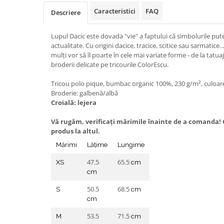
Caracteristici
FAQ
Descriere
Lupul Dacic este dovada "vie" a faptului că simbolurile p
actualitate. Cu origini dacice, tracice, scitice sau sarmatice..
mulți vor să îl poarte în cele mai variate forme - de la tatua
broderii delicate pe tricourile ColorEscu.
Tricou polo pique, bumbac organic 100%, 230 g/m², culoare
Broderie: galbenă/albă
Croială: lejera
Vă rugăm, verificaţi mărimile înainte de a comanda! C
produs la altul.
Mărimi
Lățime
Lungime
47.5
65.5
XS
cm
cm
50.5
68.5
S
cm
cm
53.5
71.5
M
cm