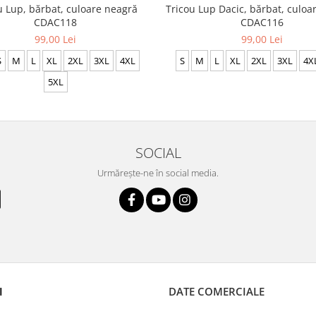
Tricou Lup Dacic, bărbat, culoa
u Lup, bărbat, culoare neagră
CDAC116
CDAC118
99,00 Lei
99,00 Lei
S
M
L
XL
2XL
3XL
4X
S
M
L
XL
2XL
3XL
4XL
5XL
SOCIAL
Urmărește-ne în social media.
I
DATE COMERCIALE