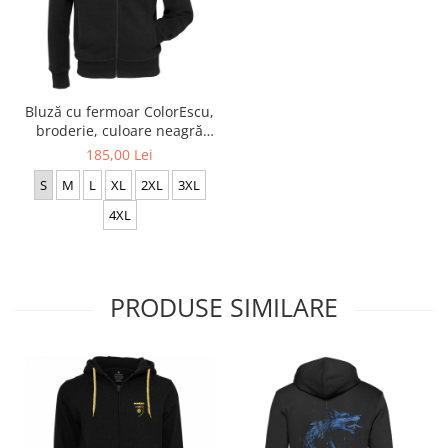
Bluză cu fermoar ColorEscu,
broderie, culoare neagră
CH23
185,00 Lei
S
M
L
XL
2XL
3XL
4XL
PRODUSE SIMILARE