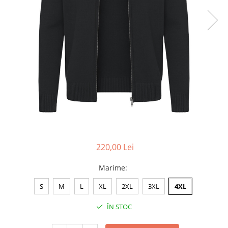
Accesorii
Colecții
România
Haine dacice
Simboluri tradiționale
reinterpretate
Tricouri cu mesaje de bine
Tricouri de poveste
Carduri Cadou
Colecții speciale
Tricouri Andra
220,00 Lei
Colecția Cucuteni Neamț
Marime
:
S
M
L
XL
2XL
3XL
4XL
ÎN STOC