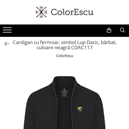
Toate produsele
Tricouri
Tricouri bărbați
Cardigan cu fermoar, simbol Lup Dacic, bărbat,
culoare neagră CDAC117
Tricouri damă
Tricouri copii
ColorEscu
Tricouri polo
Tricouri sport tehnice
Bluze si hanorace
Bluze si hanorace bărbați
Bluze si hanorace damă
Bluze de trening | Bluze tehnice
sport
Pantaloni
Șepci și căciuli