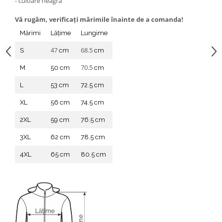
- culoare neagră
Vă rugăm, verificaţi mărimile înainte de a comanda!
Mărimi
Lățime
Lungime
47
68.5
S
cm
cm
70.5
M
50 cm
cm
L
53 cm
72.5 cm
XL
56 cm
74.5 cm
2XL
59 cm
76.5 cm
3XL
62 cm
78.5 cm
4XL
65 cm
80.5 cm