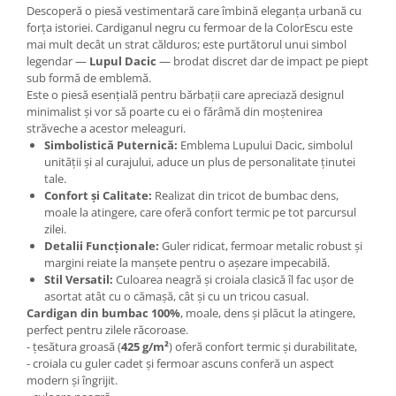
Descoperă o piesă vestimentară care îmbină eleganța urbană cu
forța istoriei. Cardiganul negru cu fermoar de la ColorEscu este
mai mult decât un strat călduros; este purtătorul unui simbol
legendar —
Lupul Dacic
— brodat discret dar de impact pe piept
sub formă de emblemă.
Este o piesă esențială pentru bărbații care apreciază designul
minimalist și vor să poarte cu ei o fărâmă din moștenirea
străveche a acestor meleaguri.
Simbolistică Puternică:
Emblema Lupului Dacic, simbolul
unității și al curajului, aduce un plus de personalitate ținutei
tale.
Confort și Calitate:
Realizat din tricot de bumbac dens,
moale la atingere, care oferă confort termic pe tot parcursul
zilei.
Detalii Funcționale:
Guler ridicat, fermoar metalic robust și
margini reiate la manșete pentru o așezare impecabilă.
Stil Versatil:
Culoarea neagră și croiala clasică îl fac ușor de
asortat atât cu o cămașă, cât și cu un tricou casual.
Cardigan din bumbac 100%
, moale, dens și plăcut la atingere,
perfect pentru zilele răcoroase.
- țesătura groasă (
425 g/m²
) oferă confort termic și durabilitate,
- croiala cu guler cadet și fermoar ascuns conferă un aspect
modern și îngrijit.