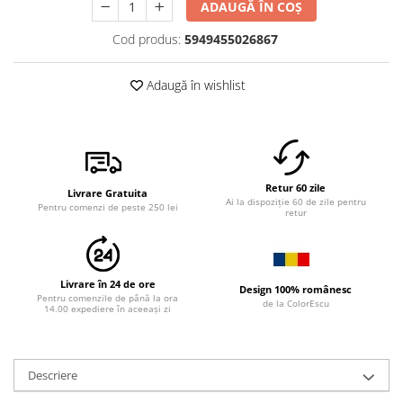
ADAUGĂ ÎN COȘ
Cod produs:
5949455026867
Adaugă în wishlist
Retur 60 zile
Livrare Gratuita
Ai la dispoziție 60 de zile pentru
Pentru comenzi de peste 250 lei
retur
Livrare în 24 de ore
Design 100% românesc
Pentru comenzile de până la ora
de la ColorEscu
14.00 expediere în aceeași zi
Descriere