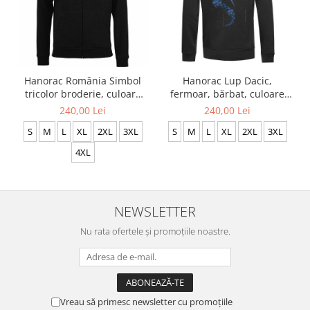
Hanorac România Simbol
Hanorac Lup Dacic,
tricolor broderie, culoare
fermoar, bărbat, culoare
neagră, CRP116
neagră CH24
240,00 Lei
240,00 Lei
S
M
L
XL
2XL
3XL
S
M
L
XL
2XL
3XL
4XL
NEWSLETTER
Nu rata ofertele și promoțiile noastre.
Vreau să primesc newsletter cu promoțiile