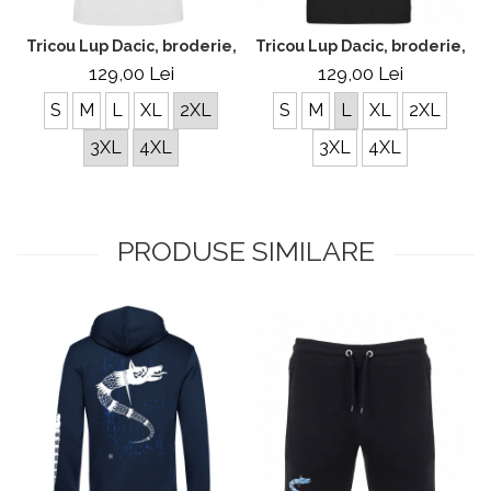
Tricou Lup Dacic, broderie, bărbat, culoare albă CDAC73
Tricou Lup Dacic, broderie, c
129,00 Lei
129,00 Lei
S
M
L
XL
2XL
S
M
L
XL
2XL
3XL
4XL
3XL
4XL
PRODUSE SIMILARE