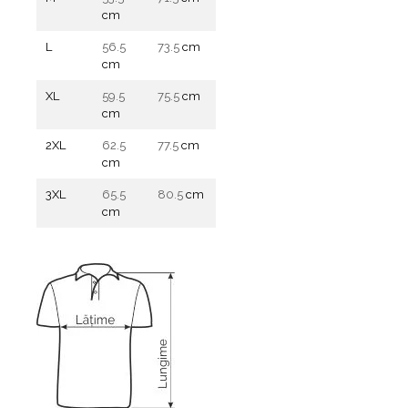
cm
L
56.5
73.5
cm
cm
XL
59.5
75.5
cm
cm
2XL
62.5
77.5
cm
cm
3XL
65.5
80.5
cm
cm