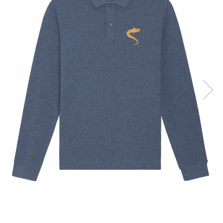
Accesorii
Colecții
România
Haine dacice
Simboluri tradiționale reinterpretate
Tricouri cu mesaje de bine
Tricouri de poveste
Carduri Cadou
Colecții speciale
Tricouri Andra
Colecția Cucuteni Neamț