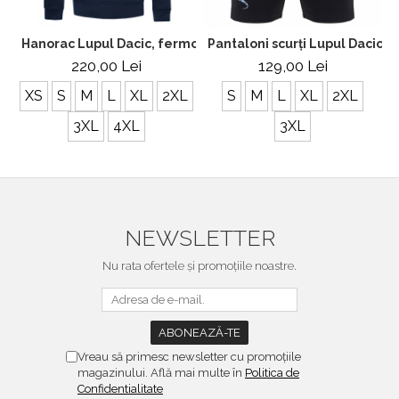
Hanorac Lupul Dacic, fermoar, bărbat, culoare bleumarin, 
Pantaloni scurți Lupul Dacic,
220,00 Lei
129,00 Lei
XS
S
M
L
XL
2XL
S
M
L
XL
2XL
3XL
4XL
3XL
NEWSLETTER
Nu rata ofertele și promoțiile noastre.
Vreau să primesc newsletter cu promoțiile
magazinului. Află mai multe în
Politica de
Confidentialitate