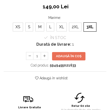
149,00 Lei
Marime
:
XS
S
M
L
XL
2XL
3XL
ÎN STOC
Durată de livrare:
1
ADAUGĂ ÎN COȘ
Cod produs:
5949455021633
Adaugă în wishlist
Retur 60 zile
Livrare Gratuita
Ai la dispoziție 60 de zile pentru