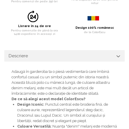
Pentru comenzi de peste 250 lei
retur
Livrare în 24 de ore
Design 100% românesc
Pentru comenzile de până la ora
de la ColorEscu
14.00 expediere în aceeași zi
Descriere
Adaugă în garderoba ta o piesă vestimentară care îmbină
confortul casual cu un simbol puternic din istoria noastră.
Această bluză polo cu mânecă lungă, de culoare albastru
denim melanj, este mai mult decât un articol de
îmbrăcăminte; este o declarație de identitate stilată.
De ce să alegi acest model ColorEscu?
Design Iconic:
Punctul central este broderia fină, de
culoare aurie, reprezentând legendarul steg dacic,
Draconul sau Lupul Dacic. Un simbol al curajului și
libertății, redat discret și elegant pe piept.
Culoare Versatilă:
Nuanța "denim" melanj este modernă