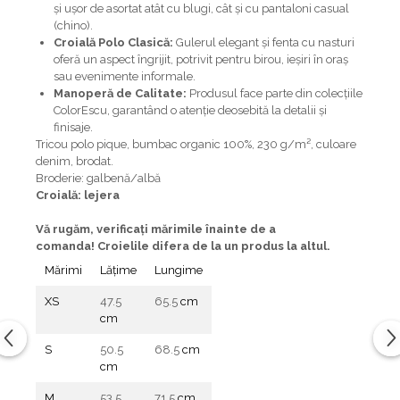
și ușor de asortat atât cu blugi, cât și cu pantaloni casual
(chino).
Croială Polo Clasică:
Gulerul elegant și fenta cu nasturi
oferă un aspect îngrijit, potrivit pentru birou, ieșiri în oraș
sau evenimente informale.
Manoperă de Calitate:
Produsul face parte din colecțiile
ColorEscu, garantând o atenție deosebită la detalii și
finisaje.
Tricou polo pique, bumbac organic 100%, 230 g/m², culoare
denim, brodat.
Broderie: galbenă/albă
Croială: lejera
Vă rugăm, verificaţi mărimile înainte de a
comanda! Croielile difera de la un produs la altul.
Mărimi
Lățime
Lungime
XS
47.5
65.5
cm
cm
S
50.5
68.5
cm
cm
M
53.5
71.5
cm