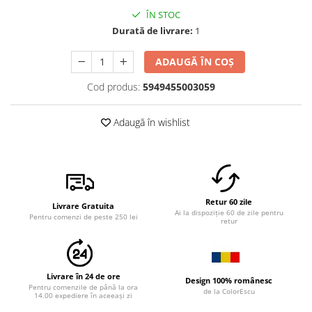
ÎN STOC
Durată de livrare:
1
ADAUGĂ ÎN COȘ
Cod produs:
5949455003059
Adaugă în wishlist
Retur 60 zile
Livrare Gratuita
Ai la dispoziție 60 de zile pentru
Pentru comenzi de peste 250 lei
retur
Livrare în 24 de ore
Design 100% românesc
Pentru comenzile de până la ora
de la ColorEscu
14.00 expediere în aceeași zi