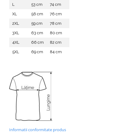
L
53 cm
74 cm
XL
56 cm
76 cm
2XL
59 cm
78 cm
3XL
63 cm
80 cm
4XL
66 cm
82 cm
5XL
69 cm
84 cm
Informatii conformitate produs