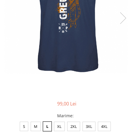
Accesorii
Colecții
România
Haine dacice
Simboluri tradiționale
reinterpretate
Tricouri cu mesaje de bine
Tricouri de poveste
Carduri Cadou
Colecții speciale
Tricouri Andra
Colecția Cucuteni Neamț
99,00 Lei
Marime
:
S
M
L
XL
2XL
3XL
4XL