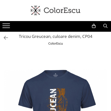
Toate produsele
Tricouri
Tricouri bărbați
Tricou Greucean, culoare denim, CP04
Tricouri damă
ColorEscu
Tricouri copii
Tricouri polo
Tricouri sport tehnice
Bluze si hanorace
Bluze si hanorace bărbați
Bluze si hanorace damă
Bluze de trening | Bluze tehnice
sport
Pantaloni
Șepci și căciuli