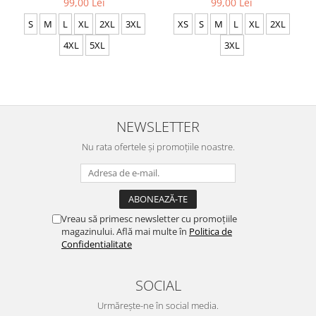
99,00 Lei
99,00 Lei
S
M
L
XL
2XL
3XL
XS
S
M
L
XL
2XL
4XL
5XL
3XL
NEWSLETTER
Nu rata ofertele și promoțiile noastre.
Vreau să primesc newsletter cu promoțiile
magazinului. Află mai multe în
Politica de
Confidentialitate
SOCIAL
Urmărește-ne în social media.