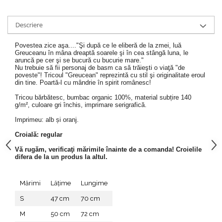
Descriere
Povestea zice aşa...."Şi după ce le eliberă de la zmei, luă
Greuceanu în mâna dreaptă soarele şi în cea stângă luna, le
aruncă pe cer şi se bucură cu bucurie mare."
Nu trebuie să fii personaj de basm ca să trăieşti o viaţă "de
poveste"! Tricoul "Greucean" reprezintă cu stil şi originalitate eroul
din tine. Poartă-l cu mândrie în spirit românesc!
Tricou bărbătesc, bumbac organic 100%, material subțire 140
g/m², culoare gri închis, imprimare serigrafică.
Imprimeu: alb și oranj.
Croială: regular
Vă rugăm, verificaţi mărimile înainte de a comanda! Croielile
difera de la un produs la altul.
Mărimi
Lățime
Lungime
S
47 cm
70 cm
M
50 cm
72 cm