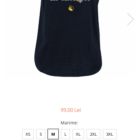
Accesorii
Colecții
România
Haine dacice
Simboluri tradiționale
reinterpretate
Tricouri cu mesaje de bine
Tricouri de poveste
Carduri Cadou
Colecții speciale
Tricouri Andra
Colecția Cucuteni Neamț
99,00 Lei
Marime
:
XS
S
M
L
XL
2XL
3XL