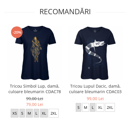
RECOMANDĂRI
-20%
Tricou Simbol Lup, damă,
Tricou Lupul Dacic, damă,
culoare bleumarin CDAC78
culoare bleumarin CDAC03
99,00 Lei
99,00 Lei
79,00 Lei
S
M
L
XL
2XL
XS
S
M
L
XL
2XL