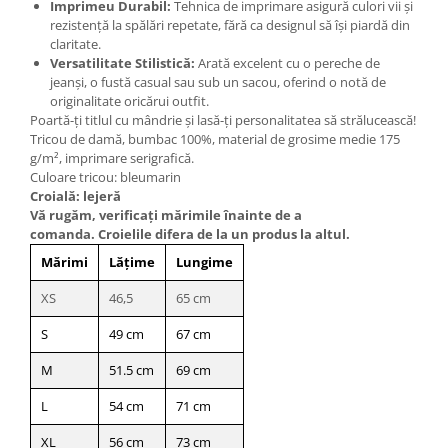
Imprimeu Durabil:
Tehnica de imprimare asigură culori vii și
rezistență la spălări repetate, fără ca designul să își piardă din
claritate.
Versatilitate Stilistică:
Arată excelent cu o pereche de
jeanși, o fustă casual sau sub un sacou, oferind o notă de
originalitate oricărui outfit.
Poartă-ți titlul cu mândrie și lasă-ți personalitatea să strălucească!
Tricou de damă, bumbac 100%, material de grosime medie 175
g/m², imprimare serigrafică.
Culoare tricou: bleumarin
Croială: lejeră
Vă rugăm, verificaţi mărimile înainte de a
comanda. Croielile difera de la un produs la altul.
Mărimi
Lățime
Lungime
XS
46,5
65 cm
S
49 cm
67 cm
M
51.5 cm
69 cm
L
54 cm
71 cm
XL
56 cm
73 cm