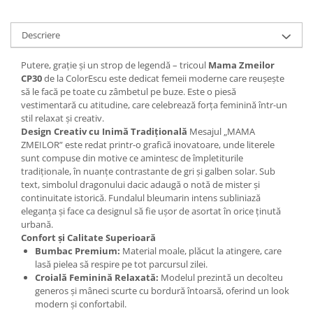
Descriere
Putere, grație și un strop de legendă – tricoul
Mama Zmeilor
CP30
de la ColorEscu este dedicat femeii moderne care reușește
să le facă pe toate cu zâmbetul pe buze. Este o piesă
vestimentară cu atitudine, care celebrează forța feminină într-un
stil relaxat și creativ.
Design Creativ cu Inimă Tradițională
Mesajul „MAMA
ZMEILOR” este redat printr-o grafică inovatoare, unde literele
sunt compuse din motive ce amintesc de împletiturile
tradiționale, în nuanțe contrastante de gri și galben solar. Sub
text, simbolul dragonului dacic adaugă o notă de mister și
continuitate istorică. Fundalul bleumarin intens subliniază
eleganța și face ca designul să fie ușor de asortat în orice ținută
urbană.
Confort și Calitate Superioară
Bumbac Premium:
Material moale, plăcut la atingere, care
lasă pielea să respire pe tot parcursul zilei.
Croială Feminină Relaxată:
Modelul prezintă un decolteu
generos și mâneci scurte cu bordură întoarsă, oferind un look
modern și confortabil.