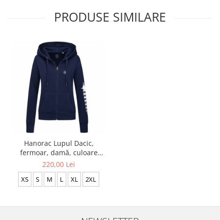
PRODUSE SIMILARE
Hanorac Lupul Dacic,
fermoar, damă, culoare
bleumarin CDAC66
220,00 Lei
XS
S
M
L
XL
2XL