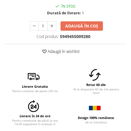
ÎN STOC
Durată de livrare:
1
ADAUGĂ ÎN COȘ
Cod produs:
5949455009280
Adaugă în wishlist
Retur 60 zile
Livrare Gratuita
Ai la dispoziție 60 de zile pentru
Pentru comenzi de peste 250 lei
retur
Livrare în 24 de ore
Design 100% românesc
Pentru comenzile de până la ora
de la ColorEscu
14.00 expediere în aceeași zi