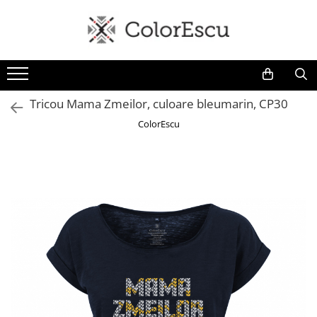
Toate produsele
Tricouri
Tricouri bărbați
Tricou Mama Zmeilor, culoare bleumarin, CP30
Tricouri damă
ColorEscu
Tricouri copii
Tricouri polo
Tricouri sport tehnice
Bluze si hanorace
Bluze si hanorace bărbați
Bluze si hanorace damă
Bluze de trening | Bluze tehnice
sport
Pantaloni
Șepci și căciuli