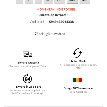
MOMENTAN INDISPONIBIL
Durată de livrare:
1
Cod produs:
5949455014338
Adaugă în wishlist
Retur 60 zile
Livrare Gratuita
Ai la dispoziție 60 de zile pentru
Pentru comenzi de peste 250 lei
retur
Livrare în 24 de ore
Design 100% românesc
Pentru comenzile de până la ora
de la ColorEscu
14.00 expediere în aceeași zi