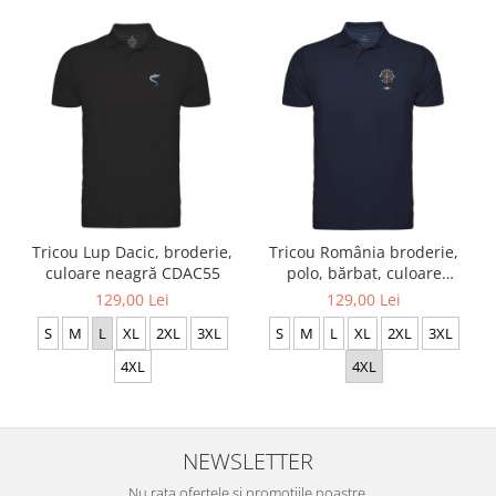
Tricou Lup Dacic, broderie,
Tricou România broderie,
culoare neagră CDAC55
polo, bărbat, culoare
bleumarin, CRP83
129,00 Lei
129,00 Lei
S
M
L
XL
2XL
3XL
S
M
L
XL
2XL
3XL
4XL
4XL
NEWSLETTER
Nu rata ofertele și promoțiile noastre.