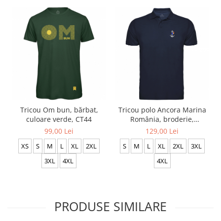
Tricou polo Ancora Marina
Tricou Om bun, bărbat,
România, broderie,
culoare verde, CT44
densitate mare, culoare
129,00 Lei
99,00 Lei
bleumarin, CRP91
S
M
L
XL
2XL
3XL
XS
S
M
L
XL
2XL
4XL
3XL
4XL
PRODUSE SIMILARE