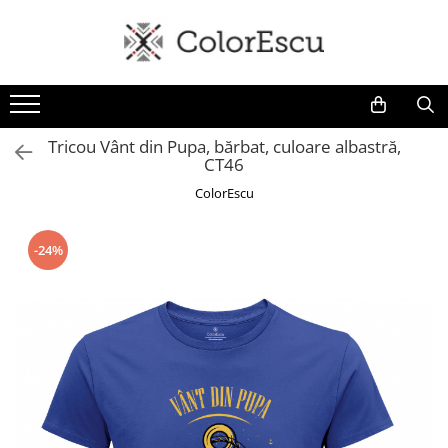
Toate produsele
Tricouri
Tricouri bărbați
Tricou Vânt din Pupa, bărbat, culoare albastră,
CT46
Tricouri damă
Tricouri copii
ColorEscu
Tricouri polo
Tricouri sport tehnice
-24%
Bluze si hanorace
Bluze si hanorace bărbați
Bluze si hanorace damă
Bluze de trening | Bluze tehnice
sport
Pantaloni
Șepci și căciuli