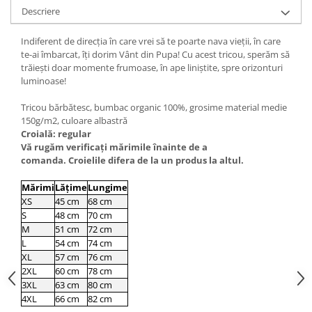
Descriere
Indiferent de direcția în care vrei să te poarte nava vieții, în care
te-ai îmbarcat, îți dorim Vânt din Pupa! Cu acest tricou, sperăm să
trăiești doar momente frumoase, în ape liniștite, spre orizonturi
luminoase!
Tricou bărbătesc, bumbac organic 100%, grosime material medie
150g/m2, culoare albastră
Croială: regular
Vă rugăm verificaţi mărimile înainte de a
comanda. Croielile difera de la un produs la altul.
Mărimi
Lățime
Lungime
XS
45 cm
68 cm
S
48 cm
70 cm
M
51 cm
72 cm
L
54 cm
74 cm
XL
57 cm
76 cm
2XL
60 cm
78 cm
3XL
63 cm
80 cm
4XL
66 cm
82 cm