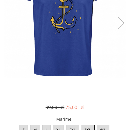
Accesorii
Colecții
România
Haine dacice
Simboluri tradiționale
reinterpretate
Tricouri cu mesaje de bine
Tricouri de poveste
Carduri Cadou
Colecții speciale
Tricouri Andra
Colecția Cucuteni Neamț
99,00 Lei
75,00 Lei
Marime
:
S
M
L
XL
2XL
3XL
4XL