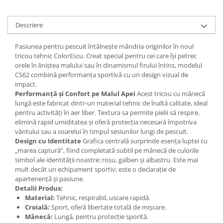
Descriere
Pasiunea pentru pescuit întâlnește mândria originilor în noul
tricou tehnic ColorEscu. Creat special pentru cei care își petrec
orele în liniștea malului sau în dinamismul firului întins, modelul
CS62 combină performanța sportivă cu un design vizual de
impact.
Performanță și Confort pe Malul Apei
Acest tricou cu mânecă
lungă este fabricat dintr-un material tehnic de înaltă calitate, ideal
pentru activități în aer liber. Textura sa permite pielii să respire,
elimină rapid umiditatea și oferă protecția necesară împotriva
vântului sau a soarelui în timpul sesiunilor lungi de pescuit.
Design cu Identitate
Grafica centrală surprinde esența luptei cu
„marea captură”, fiind completată subtil pe mânecă de culorile
simbol ale identității noastre: roșu, galben și albastru. Este mai
mult decât un echipament sportiv; este o declarație de
apartenență și pasiune.
Detalii Produs:
Material:
Tehnic, respirabil, uscare rapidă.
Croială:
Sport, oferă libertate totală de mișcare.
Mânecă:
Lungă, pentru protecție sporită.