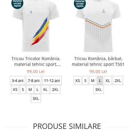
Tricou România, bărbat,
Tricou Tricolor România,
material tehnic sport TS01
material tehnic sport,
bărbat, culoare albă, CS19
99,00 Lei
99,00 Lei
XS
S
M
L
XL
2XL
3-4 ani
7-8 ani
11-12 ani
3XL
XS
S
M
L
XL
2XL
3XL
PRODUSE SIMILARE