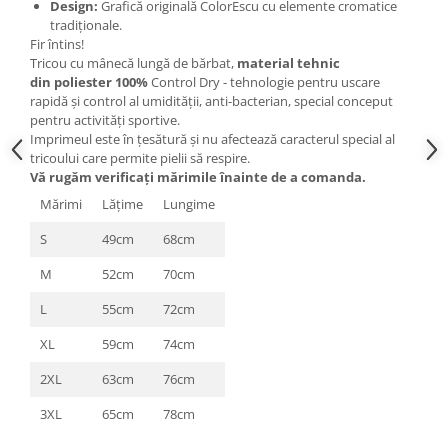
Design:
Grafică originală ColorEscu cu elemente cromatice
tradiționale.
Fir întins!
Tricou cu mânecă lungă de bărbat,
material tehnic
din poliester 100%
Control Dry - tehnologie pentru uscare
rapidă și control al umidității, anti-bacterian,
special conceput
pentru activități sportive.
Imprimeul este în țesătură și nu afectează caracterul special al
tricoului care permite pielii să respire.
Vă rugăm verificaţi mărimile înainte de a comanda.
Mărimi
Lăţime
Lungime
S
49cm
68cm
M
52cm
70cm
L
55cm
72cm
XL
59cm
74cm
2XL
63cm
76cm
3XL
65cm
78cm