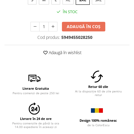
ÎN STOC
ADAUGĂ ÎN COȘ
Cod produs:
5949455028250
Adaugă în wishlist
Retur 60 zile
Livrare Gratuita
Ai la dispoziție 60 de zile pentru
Pentru comenzi de peste 250 lei
retur
Livrare în 24 de ore
Design 100% românesc
Pentru comenzile de până la ora
de la ColorEscu
14.00 expediere în aceeași zi