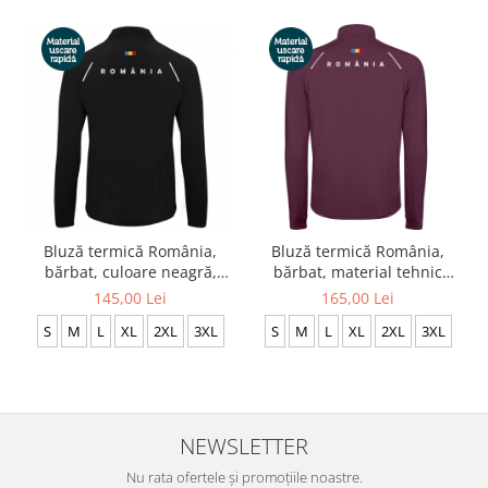
Bluză termică România,
Bluză termică România,
bărbat, culoare neagră,
bărbat, material tehnic
material tehnic sport CS11
sport, culoare vișiniu
145,00 Lei
165,00 Lei
prună, CS59
S
M
L
XL
2XL
3XL
S
M
L
XL
2XL
3XL
NEWSLETTER
Nu rata ofertele și promoțiile noastre.