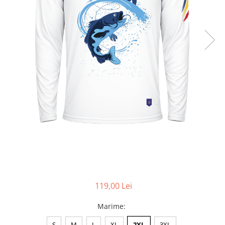
Accesorii
Colecții
România
Haine dacice
Simboluri tradiționale
reinterpretate
Tricouri cu mesaje de bine
Tricouri de poveste
Carduri Cadou
Colecții speciale
Tricouri Andra
Colecția Cucuteni Neamț
119,00 Lei
Marime
:
S
M
L
XL
2XL
3XL