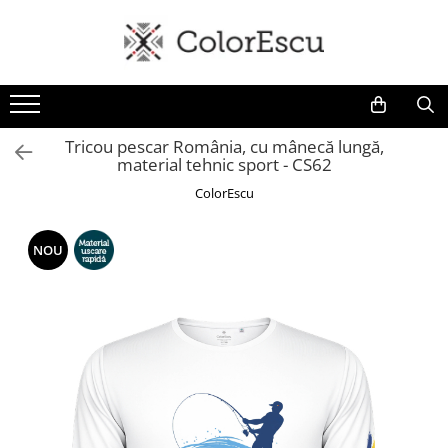
Toate produsele
Tricouri
Tricouri bărbați
Tricou pescar România, cu mânecă lungă,
material tehnic sport - CS62
Tricouri damă
Tricouri copii
ColorEscu
Tricouri polo
Tricouri sport tehnice
NOU
Bluze si hanorace
Bluze si hanorace bărbați
Bluze si hanorace damă
Bluze de trening | Bluze tehnice
sport
Pantaloni
Șepci și căciuli