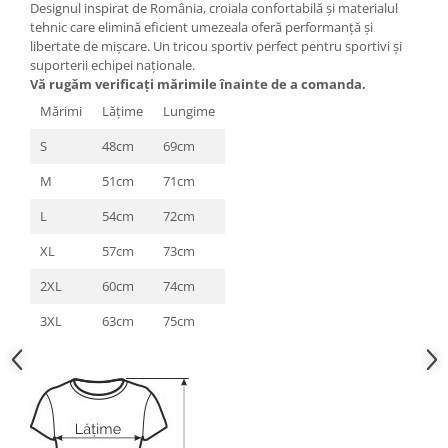
Designul inspirat de România, croiala confortabilă și materialul
tehnic care elimină eficient umezeala oferă performanță și
libertate de mișcare. Un tricou sportiv perfect pentru sportivi și
suporterii echipei naționale.
Vă rugăm verificaţi mărimile înainte de a comanda.
Mărimi
Lăţime
Lungime
S
48cm
69cm
M
51cm
71cm
L
54cm
72cm
XL
57cm
73cm
2XL
60cm
74cm
3XL
63cm
75cm