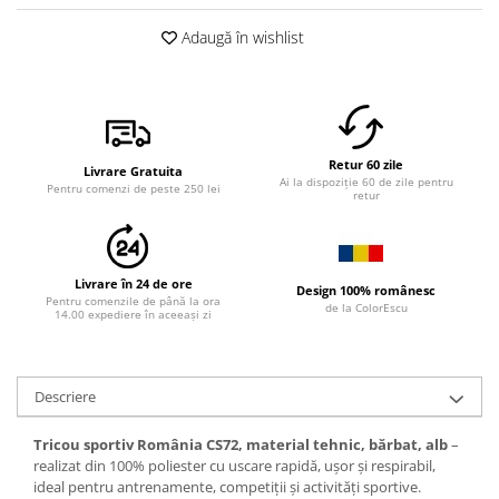
Adaugă în wishlist
Retur 60 zile
Livrare Gratuita
Ai la dispoziție 60 de zile pentru
Pentru comenzi de peste 250 lei
retur
Livrare în 24 de ore
Design 100% românesc
Pentru comenzile de până la ora
de la ColorEscu
14.00 expediere în aceeași zi
Descriere
Tricou sportiv România CS72, material tehnic, bărbat, alb
–
realizat din 100% poliester cu uscare rapidă, ușor și respirabil,
ideal pentru antrenamente, competiții și activități sportive.