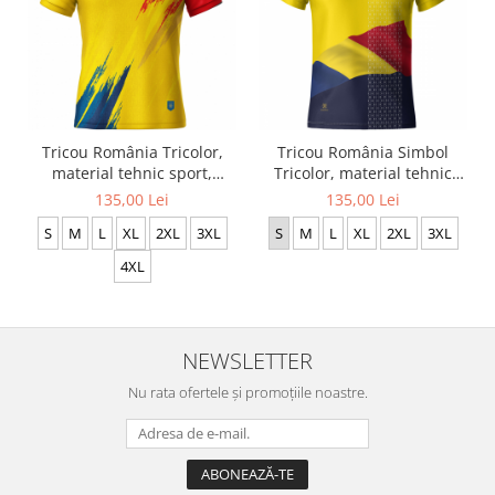
Tricou România Tricolor,
Tricou România Simbol
material tehnic sport,
Tricolor, material tehnic
bărbat, culoare galbenă,
sport, bărbat, culoare
135,00 Lei
135,00 Lei
CS45
galbenă, CS40
S
M
L
XL
2XL
3XL
S
M
L
XL
2XL
3XL
4XL
NEWSLETTER
Nu rata ofertele și promoțiile noastre.