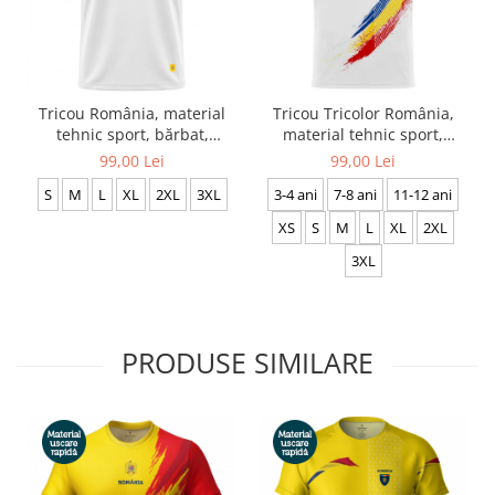
Tricou România, material
Tricou Tricolor România,
tehnic sport, bărbat,
material tehnic sport,
culoare albă CS69
bărbat, culoare albă, CS19
99,00 Lei
99,00 Lei
S
M
L
XL
2XL
3XL
3-4 ani
7-8 ani
11-12 ani
XS
S
M
L
XL
2XL
3XL
PRODUSE SIMILARE