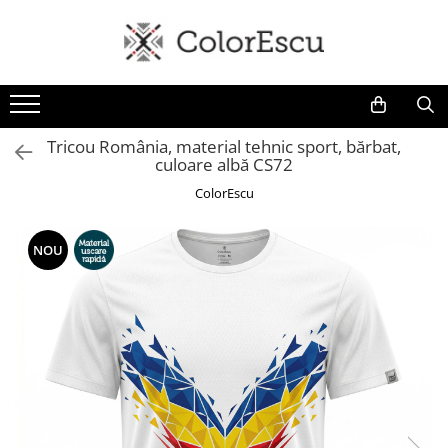
Toate produsele
Tricouri
Tricouri bărbați
Tricou România, material tehnic sport, bărbat,
culoare albă CS72
Tricouri damă
Tricouri copii
ColorEscu
Tricouri polo
Tricouri sport tehnice
NOU
Bluze si hanorace
Bluze si hanorace bărbați
Bluze si hanorace damă
Bluze de trening | Bluze tehnice
sport
Pantaloni
Șepci și căciuli