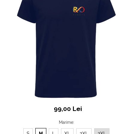
Accesorii
Colecții
România
Haine dacice
Simboluri tradiționale reinterpretate
Tricouri cu mesaje de bine
Tricouri de poveste
Carduri Cadou
Colecții speciale
Tricouri Andra
Colecția Cucuteni Neamț
99,00 Lei
Marime
:
S
M
L
XL
2XL
3XL