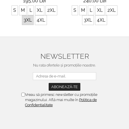
195,00 Lei
240,00 Lei
S
M
L
XL
2XL
S
M
L
XL
2XL
3XL
4XL
3XL
4XL
NEWSLETTER
Nu rata ofertele și promoțiile noastre.
Vreau să primesc newsletter cu promoțiile
magazinului. Află mai multe în
Politica de
Confidentialitate