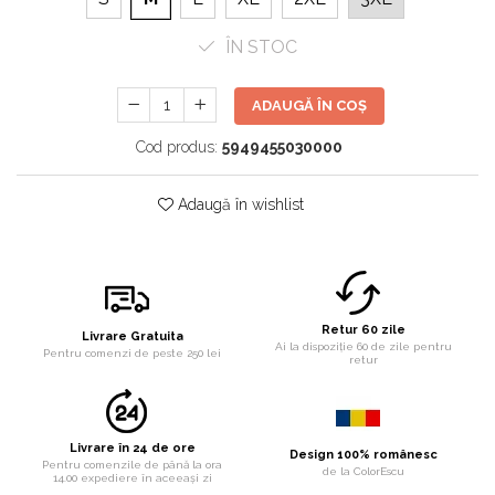
ÎN STOC
ADAUGĂ ÎN COȘ
Cod produs:
5949455030000
Adaugă în wishlist
Retur 60 zile
Livrare Gratuita
Ai la dispoziție 60 de zile pentru
Pentru comenzi de peste 250 lei
retur
Livrare în 24 de ore
Design 100% românesc
Pentru comenzile de până la ora
de la ColorEscu
14.00 expediere în aceeași zi