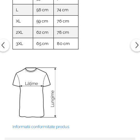
L
56 cm
74 cm
XL
59 cm
76 cm
2XL
62 cm
78 cm
3XL
65 cm
80 cm
Informatii conformitate produs