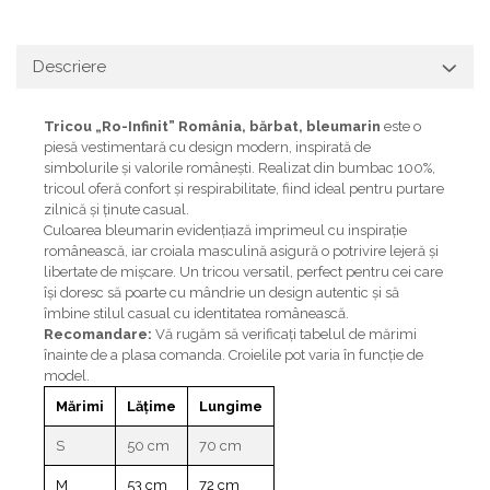
Descriere
Tricou „Ro-Infinit” România, bărbat, bleumarin
este o
piesă vestimentară cu design modern, inspirată de
simbolurile și valorile românești. Realizat din bumbac 100%,
tricoul oferă confort și respirabilitate, fiind ideal pentru purtare
zilnică și ținute casual.
Culoarea bleumarin evidențiază imprimeul cu inspirație
românească, iar croiala masculină asigură o potrivire lejeră și
libertate de mișcare. Un tricou versatil, perfect pentru cei care
își doresc să poarte cu mândrie un design autentic și să
îmbine stilul casual cu identitatea românească.
Recomandare:
Vă rugăm să verificați tabelul de mărimi
înainte de a plasa comanda. Croielile pot varia în funcție de
model.
Mărimi
Lățime
Lungime
S
50 cm
70 cm
M
53 cm
72 cm