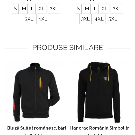
S
M
L
XL
2XL
S
M
L
XL
2XL
3XL
4XL
3XL
4XL
5XL
PRODUSE SIMILARE
Bluză Suflet românesc, bărbat, culoare neagră, CH13
Hanorac România Simbol trico